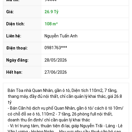
Giá:
26.9 Tỷ
Diện tích:
108 m²
Liên hệ:
Nguyễn Tuấn Anh
0981763***
Điện thoại:
Ngày đăng:
28/05/2026
Hết hạn:
27/06/2026
Bán Tòa nhà Quan Nhân, gần ô tô, Diện tích 110m2, 7 tầng,
thang máy, đầy đủ nội thất, chỉ cần quản lý khai thác, giá 26.8
tỷ
- Bán Căn hộ dịch vụ phố Quan Nhân, gần ô tô/ cách ô tô 10m/
có chỗ đỗ xe ô tô, 110m2 - 7 tầng, 26 phòng full nội thất,
doanh thu ổn định/ chỉ cần quản lý khai thác
- Vị trí trung tâm, thuận tiện đi lại, giáp Nguyễn Trãi - Láng - Lê
Văn Lương - Hoàng Ngân...., khu vực nhu cầu thuê căn hộ cao,