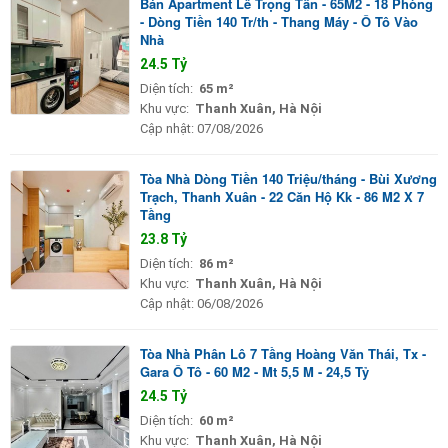
Bán Apartment Lê Trọng Tấn - 65M2 - 18 Phòng
- Dòng Tiền 140 Tr/th - Thang Máy - Ô Tô Vào
Nhà
24.5 Tỷ
Diện tích:
65 m²
Khu vực:
Thanh Xuân, Hà Nội
Cập nhật:
07/08/2026
Tòa Nhà Dòng Tiền 140 Triệu/tháng - Bùi Xương
Trạch, Thanh Xuân - 22 Căn Hộ Kk - 86 M2 X 7
Tầng
23.8 Tỷ
Diện tích:
86 m²
Khu vực:
Thanh Xuân, Hà Nội
Cập nhật:
06/08/2026
Tòa Nhà Phân Lô 7 Tầng Hoàng Văn Thái, Tx -
Gara Ô Tô - 60 M2 - Mt 5,5 M - 24,5 Tỷ
24.5 Tỷ
Diện tích:
60 m²
Khu vực:
Thanh Xuân, Hà Nội