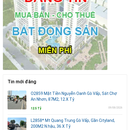
Tin mới đăng
O2859 Mặt Tiền Nguyễn Oanh Gò Vấp, Sát Chợ
An Nhơn, 87M2, 12.X Tỷ
09/08/2026
12.5 Tỷ
L2858* Mt Quang Trung Gò Vấp, Gần Cityland,
200M2 N.hậu, 36.X Tỷ