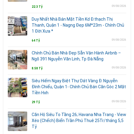
09/08/2026
22.3 Tỷ
Duy Nhất Nhà Bán Mặt Tiền Kd Đ.thạch Thị
Thanh, Quận 1 - Nagng Đẹp 6M*23m - Chính Chủ
1 Đời Xưa *
09/08/2026
64 Tỷ
Chính Chủ Bán Nhà Đẹp Sẵn Vận Hành Airbnb –
Ngõ 391 Nguyễn Văn Linh, Tp Đà Nẵng
09/08/2026
8.58 Tỷ
Siêu Hiếm Ngay Biệt Thự Dát Vàng Đ. Nguyễn
Đình Chiểu, Quận 1- Chính Chủ Bán Căn Góc 2 Mặt
Tiền Hxh
09/08/2026
29 Tỷ
Căn Hộ Siêu To Tầng 26; Havana Nha Trang - View
Xéo (Chếch) Biển Trần Phú Thuê 25Tr/tháng 5,5
Tỷ