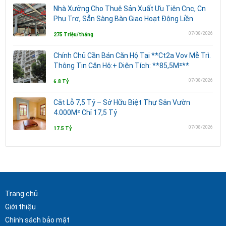
Nhà Xưởng Cho Thuê Sản Xuất Ưu Tiên Cnc, Cn
Phụ Trơ, Sẵn Sàng Bàn Giao Hoạt Động Liền
07/08/2026
275 Triệu/tháng
Chính Chủ Cần Bán Căn Hộ Tại **Ct2a Vov Mễ Trì.
Thông Tin Căn Hộ:+ Diện Tích: **85,5M²**
07/08/2026
6.8 Tỷ
Cắt Lỗ 7,5 Tỷ – Sở Hữu Biệt Thự Sân Vườn
4.000M² Chỉ 17,5 Tỷ
07/08/2026
17.5 Tỷ
Trang chủ
Giới thiệu
Chính sách bảo mật