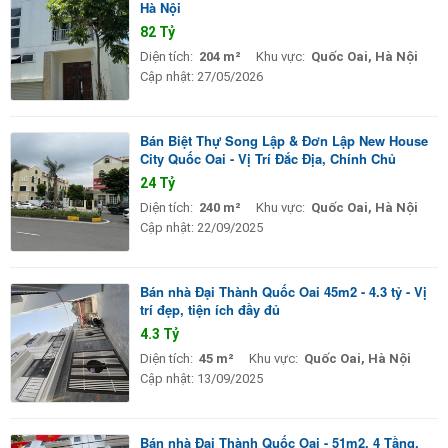
Hà Nội
82 Tỷ
Diện tích:
204 m²
Khu vực:
Quốc Oai, Hà Nội
Cập nhật:
27/05/2026
Bán Biệt Thự Song Lập & Đơn Lập New House
City Quốc Oai - Vị Trí Đắc Địa, Chính Chủ
24 Tỷ
Diện tích:
240 m²
Khu vực:
Quốc Oai, Hà Nội
Cập nhật:
22/09/2025
Bán nhà Đại Thành Quốc Oai 45m2 - 4.3 tỷ - Vị
trí đẹp, tiện ích đầy đủ
4.3 Tỷ
Diện tích:
45 m²
Khu vực:
Quốc Oai, Hà Nội
Cập nhật:
13/09/2025
Bán nhà Đại Thành Quốc Oai - 51m2, 4 Tầng,