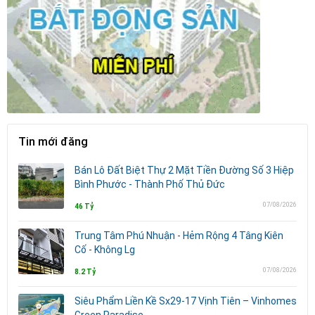
Tin mới đăng
Bán Lô Đất Biệt Thự 2 Mặt Tiền Đường Số 3 Hiệp
Bình Phước - Thành Phố Thủ Đức
07/08/2026
46 Tỷ
Trung Tâm Phú Nhuận - Hẻm Rộng 4 Tâng Kiên
Cố - Không Lg
07/08/2026
8.2 Tỷ
Siêu Phẩm Liền Kề Sx29-17 Vịnh Tiên – Vinhomes
Green Paradise