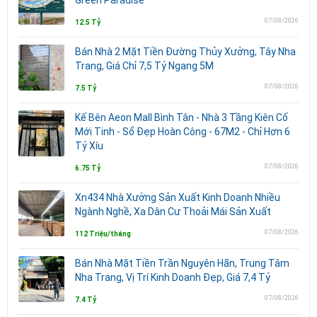
07/08/2026
12.5 Tỷ
Bán Nhà 2 Mặt Tiền Đường Thủy Xưởng, Tây Nha
Trang, Giá Chỉ 7,5 Tỷ Ngang 5M
07/08/2026
7.5 Tỷ
Kế Bên Aeon Mall Bình Tân - Nhà 3 Tầng Kiên Cố
Mới Tinh - Sổ Đẹp Hoàn Công - 67M2 - Chỉ Hơn 6
Tỷ Xíu
07/08/2026
6.75 Tỷ
Xn434 Nhà Xưởng Sản Xuất Kinh Doanh Nhiều
Ngành Nghề, Xa Dân Cư Thoải Mái Sản Xuất
07/08/2026
112 Triệu/tháng
Bán Nhà Mặt Tiền Trần Nguyên Hãn, Trung Tâm
Nha Trang, Vị Trí Kinh Doanh Đẹp, Giá 7,4 Tỷ
07/08/2026
7.4 Tỷ