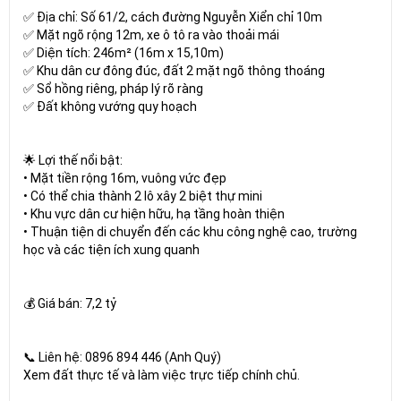
✅ Địa chỉ: Số 61/2, cách đường Nguyễn Xiển chỉ 10m
✅ Mặt ngõ rộng 12m, xe ô tô ra vào thoải mái
✅ Diện tích: 246m² (16m x 15,10m)
✅ Khu dân cư đông đúc, đất 2 mặt ngõ thông thoáng
✅ Sổ hồng riêng, pháp lý rõ ràng
✅ Đất không vướng quy hoạch
🌟 Lợi thế nổi bật:
• Mặt tiền rộng 16m, vuông vức đẹp
• Có thể chia thành 2 lô xây 2 biệt thự mini
• Khu vực dân cư hiện hữu, hạ tầng hoàn thiện
• Thuận tiện di chuyển đến các khu công nghệ cao, trường
học và các tiện ích xung quanh
💰 Giá bán: 7,2 tỷ
📞 Liên hệ: 0896 894 446 (Anh Quý)
Xem đất thực tế và làm việc trực tiếp chính chủ.