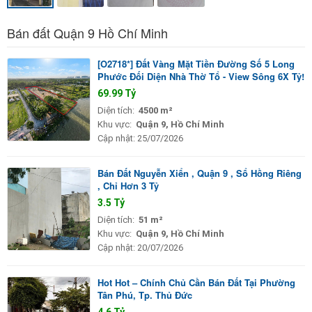
Bán đất Quận 9 Hồ Chí Minh
[O2718*] Đất Vàng Mặt Tiền Đường Số 5 Long
Phước Đối Diện Nhà Thờ Tổ - View Sông 6X Tỷ!
69.99 Tỷ
Diện tích:
4500 m²
Khu vực:
Quận 9, Hồ Chí Minh
Cập nhật:
25/07/2026
Bán Đất Nguyễn Xiển , Quận 9 , Sổ Hồng Riêng
, Chỉ Hơn 3 Tỷ
3.5 Tỷ
Diện tích:
51 m²
Khu vực:
Quận 9, Hồ Chí Minh
Cập nhật:
20/07/2026
Hot Hot – Chính Chủ Cần Bán Đất Tại Phường
Tân Phú, Tp. Thủ Đức
4.6 Tỷ