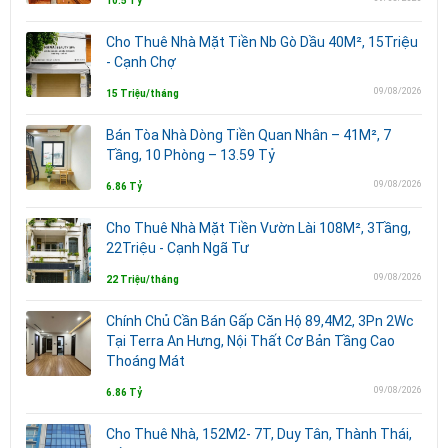
10.5 Tỷ
Cho Thuê Nhà Mặt Tiền Nb Gò Dầu 40M², 15Triệu
- Cạnh Chợ
09/08/2026
15 Triệu/tháng
Bán Tòa Nhà Dòng Tiền Quan Nhân – 41M², 7
Tầng, 10 Phòng – 13.59 Tỷ
09/08/2026
6.86 Tỷ
Cho Thuê Nhà Mặt Tiền Vườn Lài 108M², 3Tầng,
22Triệu - Cạnh Ngã Tư
09/08/2026
22 Triệu/tháng
Chính Chủ Cần Bán Gấp Căn Hộ 89,4M2, 3Pn 2Wc
Tại Terra An Hưng, Nội Thất Cơ Bản Tầng Cao
Thoáng Mát
09/08/2026
6.86 Tỷ
Cho Thuê Nhà, 152M2- 7T, Duy Tân, Thành Thái,