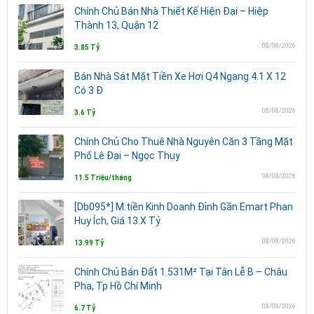
Chính Chủ Bán Nhà Thiết Kế Hiện Đại – Hiệp
Thành 13, Quận 12
08/08/2026
3.85 Tỷ
Bán Nhà Sát Mặt Tiền Xe Hơi Q4 Ngang 4.1 X 12
Có 3 Đ
08/08/2026
3.6 Tỷ
Chính Chủ Cho Thuê Nhà Nguyên Căn 3 Tầng Mặt
Phố Lê Đại – Ngọc Thụy
08/08/2026
11.5 Triệu/tháng
[Db095*] M.tiền Kinh Doanh Đỉnh Gần Emart Phan
Huy Ích, Giá 13.X Tỷ
08/08/2026
13.99 Tỷ
Chính Chủ Bán Đất 1.531M² Tại Tân Lễ B – Châu
Pha, Tp Hồ Chí Minh
08/08/2026
6.7 Tỷ