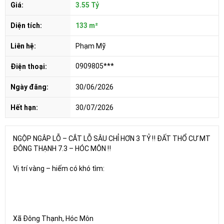
Giá:
3.55 Tỷ
Diện tích:
133 m²
Liên hệ:
Phạm Mỹ
0909805***
Điện thoại:
Ngày đăng:
30/06/2026
Hết hạn:
30/07/2026
NGỘP NGÂP LỖ – CẮT LỖ SÂU CHỈ HƠN 3 TỶ ‼️ ĐẤT THỔ CƯ MT
ĐÔNG THẠNH 7.3 – HÓC MÔN ‼️
Vị trí vàng – hiếm có khó tìm:
Xã Đông Thạnh, Hóc Môn