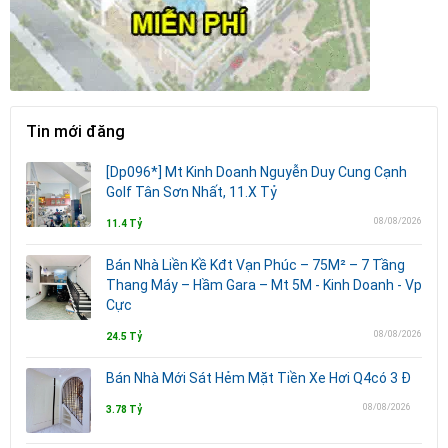
Tin mới đăng
[Dp096*] Mt Kinh Doanh Nguyễn Duy Cung Cạnh
Golf Tân Sơn Nhất, 11.X Tỷ
08/08/2026
11.4 Tỷ
Bán Nhà Liền Kề Kđt Vạn Phúc – 75M² – 7 Tầng
Thang Máy – Hầm Gara – Mt 5M - Kinh Doanh - Vp
Cực
08/08/2026
24.5 Tỷ
Bán Nhà Mới Sát Hẻm Mặt Tiền Xe Hơi Q4có 3 Đ
08/08/2026
3.78 Tỷ