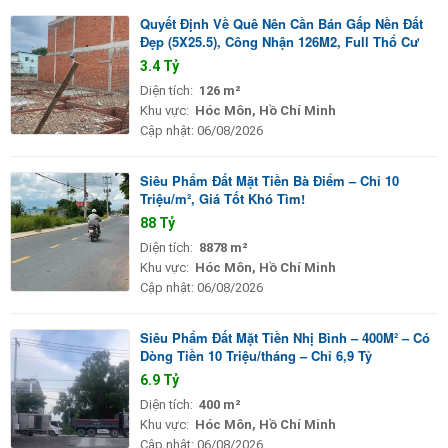
Quyết Định Về Quê Nên Cần Bán Gấp Nền Đất
Đẹp (5X25.5), Công Nhận 126M2, Full Thổ Cư
3.4 Tỷ
Diện tích:
126 m²
Khu vực:
Hóc Môn, Hồ Chí Minh
Cập nhật:
06/08/2026
Siêu Phẩm Đất Mặt Tiền Bà Điểm – Chỉ 10
Triệu/m², Giá Tốt Khó Tìm!
88 Tỷ
Diện tích:
8878 m²
Khu vực:
Hóc Môn, Hồ Chí Minh
Cập nhật:
06/08/2026
Siêu Phẩm Đất Mặt Tiền Nhị Bình – 400M² – Có
Dòng Tiền 10 Triệu/tháng – Chỉ 6,9 Tỷ
6.9 Tỷ
Diện tích:
400 m²
Khu vực:
Hóc Môn, Hồ Chí Minh
Cập nhật:
06/08/2026