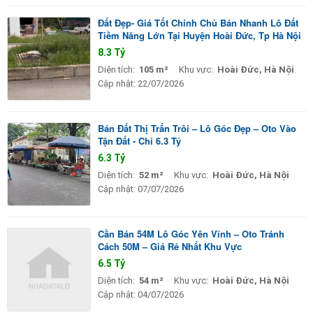
Đất Đẹp- Giá Tốt Chính Chủ Bán Nhanh Lô Đất
Tiềm Năng Lớn Tại Huyện Hoài Đức, Tp Hà Nội
8.3 Tỷ
Diện tích:
105 m²
Khu vực:
Hoài Đức, Hà Nội
Cập nhật:
22/07/2026
Bán Đất Thị Trấn Trôi – Lô Góc Đẹp – Oto Vào
Tận Đất - Chỉ 6.3 Tỷ
6.3 Tỷ
Diện tích:
52 m²
Khu vực:
Hoài Đức, Hà Nội
Cập nhật:
07/07/2026
Cần Bán 54M Lô Góc Yên Vĩnh – Oto Tránh
Cách 50M – Giá Rẻ Nhất Khu Vực
6.5 Tỷ
Diện tích:
54 m²
Khu vực:
Hoài Đức, Hà Nội
Cập nhật:
04/07/2026