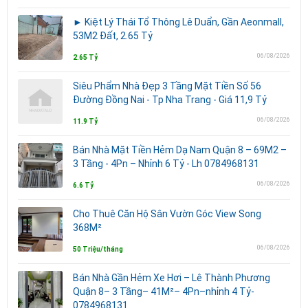
► Kiệt Lý Thái Tổ Thông Lê Duẩn, Gần Aeonmall,
53M2 Đất, 2.65 Tỷ
06/08/2026
2.65 Tỷ
Siêu Phẩm Nhà Đẹp 3 Tầng Mặt Tiền Số 56
Đường Đồng Nai - Tp Nha Trang - Giá 11,9 Tỷ
06/08/2026
11.9 Tỷ
Bán Nhà Mặt Tiền Hẻm Dạ Nam Quận 8 – 69M2 –
3 Tầng - 4Pn – Nhỉnh 6 Tỷ - Lh 0784968131
06/08/2026
6.6 Tỷ
Cho Thuê Căn Hộ Sân Vườn Góc View Song
368M²
06/08/2026
50 Triệu/tháng
Bán Nhà Gần Hẻm Xe Hơi – Lê Thành Phương
Quận 8– 3 Tầng– 41M²– 4Pn–nhỉnh 4 Tỷ-
0784968131