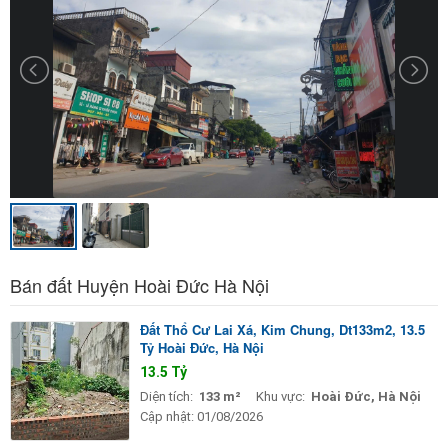
Bán đất Huyện Hoài Đức Hà Nội
Đất Thổ Cư Lai Xá, Kim Chung, Dt133m2, 13.5
Tỷ Hoài Đức, Hà Nội
13.5 Tỷ
Diện tích:
133 m²
Khu vực:
Hoài Đức, Hà Nội
Cập nhật:
01/08/2026