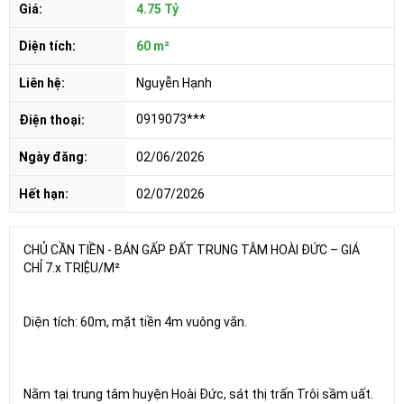
Giá:
4.75 Tỷ
Diện tích:
60 m²
Liên hệ:
Nguyễn Hạnh
0919073***
Điện thoại:
Ngày đăng:
02/06/2026
Hết hạn:
02/07/2026
CHỦ CẦN TIỀN - BÁN GẤP ĐẤT TRUNG TÂM HOÀI ĐỨC – GIÁ
CHỈ 7.x TRIỆU/M²
Diện tích: 60m, mặt tiền 4m vuông vắn.
Nằm tại trung tâm huyện Hoài Đức, sát thị trấn Trôi sầm uất.