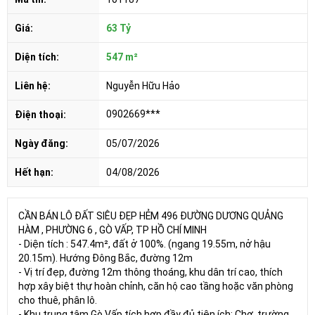
Giá:
63 Tỷ
Diện tích:
547 m²
Liên hệ:
Nguyễn Hữu Hảo
0902669***
Điện thoại:
Ngày đăng:
05/07/2026
Hết hạn:
04/08/2026
CẦN BÁN LÔ ĐẤT SIÊU ĐẸP HẺM 496 ĐƯỜNG DƯƠNG QUẢNG
HÀM , PHƯỜNG 6 , GÒ VẤP, TP HỒ CHÍ MINH
- Diện tích : 547.4m², đất ở 100%. (ngang 19.55m, nở hậu
20.15m). Hướng Đông Bắc, đường 12m
- Vị trí đẹp, đường 12m thông thoáng, khu dân trí cao, thích
hợp xây biệt thự hoàn chỉnh, căn hộ cao tầng hoặc văn phòng
cho thuê, phân lô.
- Khu trung tâm Gò Vấp tích hợp đầy đủ tiện ích: Chợ, trường