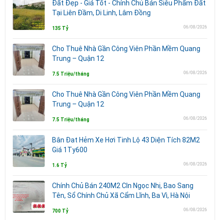
Đất Đẹp - Giá Tốt - Chính Chủ Bán Siêu Phẩm Đất
Tại Liên Đầm, Di Linh, Lâm Đồng
06/08/2026
135 Tỷ
Cho Thuê Nhà Gần Công Viên Phần Mềm Quang
Trung – Quận 12
06/08/2026
7.5 Triệu/tháng
Cho Thuê Nhà Gần Công Viên Phần Mềm Quang
Trung – Quận 12
06/08/2026
7.5 Triệu/tháng
Bân Đat Hẻm Xe Hơi Tinh Lộ 43 Diện Tích 82M2
Giá 1Ty600
06/08/2026
1.6 Tỷ
Chính Chủ Bán 240M2 Cln Ngọc Nhị, Bao Sang
Tên, Sổ Chính Chủ Xã Cẩm Lĩnh, Ba Vì, Hà Nội
06/08/2026
700 Tỷ