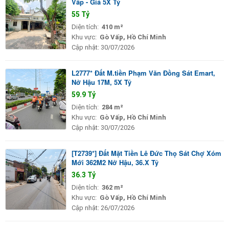
Vấp - Giá 5X Tỷ
55 Tỷ
Diện tích:
410 m²
Khu vực:
Gò Vấp, Hồ Chí Minh
Cập nhật:
30/07/2026
L2777* Đất M.tiền Phạm Văn Đồng Sát Emart,
Nở Hậu 17M, 5X Tỷ
59.9 Tỷ
Diện tích:
284 m²
Khu vực:
Gò Vấp, Hồ Chí Minh
Cập nhật:
30/07/2026
[T2739*] Đất Mặt Tiền Lê Đức Thọ Sát Chợ Xóm
Mới 362M2 Nở Hậu, 36.X Tỷ
36.3 Tỷ
Diện tích:
362 m²
Khu vực:
Gò Vấp, Hồ Chí Minh
Cập nhật:
26/07/2026