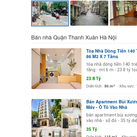
Bán nhà Quận Thanh Xuân Hà Nội
Tòa Nhà Dòng Tiền 140 T
86 M2 X 7 Tầng
tòa nhà dòng tiền 140 tri
tầng - mt 6 m - 23 8 tỷ t
mặt phố bùi xương trạch
23.8 Tỷ
Diện tích:
86 m²
Khu vực:
Bán Apartment Bùi Xươn
Máy - Ô Tô Vào Nhà
bán apartment bùi xương 
vào nhà - sổ đỏ - 35 tỷ d
phòng khép kín. doanh thu
35 Tỷ
Diện tích:
115 m²
Khu vực: