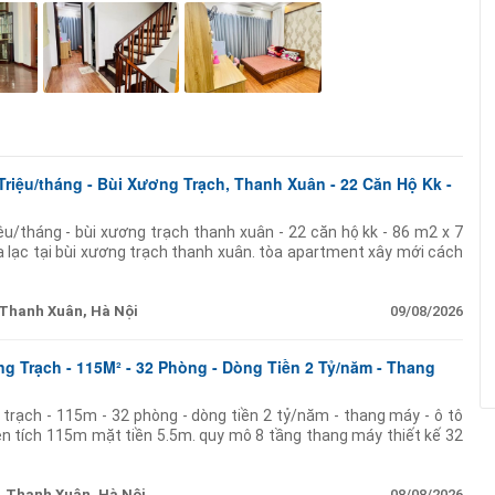
riệu/tháng - Bùi Xương Trạch, Thanh Xuân - 22 Căn Hộ Kk -
ệu/tháng - bùi xương trạch thanh xuân - 22 căn hộ kk - 86 m2 x 7
ọa lạc tại bùi xương trạch thanh xuân. tòa apartment xây mới cách
 khoảng
Thanh Xuân, Hà Nội
09/08/2026
g Trạch - 115M² - 32 Phòng - Dòng Tiền 2 Tỷ/năm - Thang
trạch - 115m - 32 phòng - dòng tiền 2 tỷ/năm - thang máy - ô tô
iện tích 115m mặt tiền 5.5m. quy mô 8 tầng thang máy thiết kế 32
 khai
Thanh Xuân, Hà Nội
08/08/2026