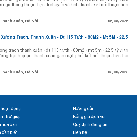
i ngõ thông thuận tiện di chuyển và kinh doanh. kết nối thuận tiện
Thanh Xuân, Hà Nội
06/08/2026
Xương Trạch, Thanh Xuân - Dt 115 Tr/th - 80M2 - Mt 5M - 22,5
ng trạch thanh xuân - dt 115 tr/th - 80m2 - mt 5m - 22 5 tỷ vị trí
xương trạch quận thanh xuân gần mặt phố. kết nối thuận tiện bùi
 vũ tông
Thanh Xuân, Hà Nội
06/08/2026
 hoạt động
Hướng dẫn
âm trợ giúp
Bảng giá dịch vụ
 mua bán
Quy định đăng tin
 cần biết
Liên hệ