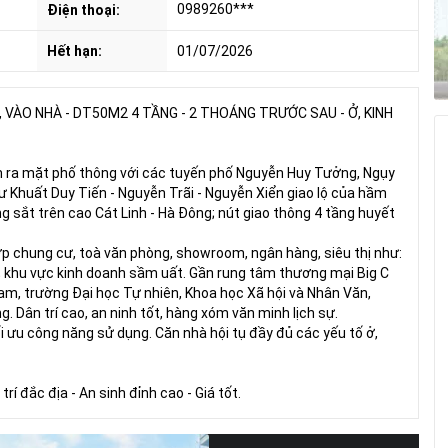
0989260***
Điện thoại:
Hết hạn:
01/07/2026
VÀO NHÀ - DT50M2 4 TẦNG - 2 THOÁNG TRƯỚC SAU - Ở, KINH
0m ra mặt phố thông với các tuyến phố Nguyễn Huy Tưởng, Ngụy
 Khuất Duy Tiến - Nguyễn Trãi - Nguyễn Xiển giao lộ của hầm
 sắt trên cao Cát Linh - Hà Đông; nút giao thông 4 tầng huyết
hợp chung cư, toà văn phòng, showroom, ngân hàng, siêu thị như:
; khu vực kinh doanh sầm uất. Gần rung tâm thương mại Big C
m, trường Đại học Tự nhiên, Khoa học Xã hội và Nhân Văn,
g. Dân trí cao, an ninh tốt, hàng xóm văn minh lịch sự.
ối ưu công năng sử dụng. Căn nhà hội tụ đầy đủ các yếu tố ở,
rí đắc địa - An sinh đỉnh cao - Giá tốt.