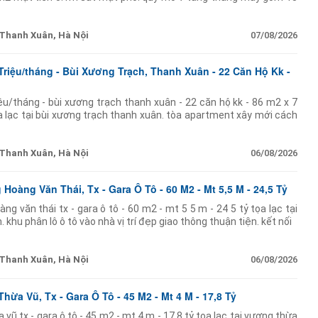
t có
Thanh Xuân, Hà Nội
07/08/2026
riệu/tháng - Bùi Xương Trạch, Thanh Xuân - 22 Căn Hộ Kk -
ệu/tháng - bùi xương trạch thanh xuân - 22 căn hộ kk - 86 m2 x 7
ọa lạc tại bùi xương trạch thanh xuân. tòa apartment xây mới cách
 khoảng
Thanh Xuân, Hà Nội
06/08/2026
Hoàng Văn Thái, Tx - Gara Ô Tô - 60 M2 - Mt 5,5 M - 24,5 Tỷ
ng văn thái tx - gara ô tô - 60 m2 - mt 5 5 m - 24 5 tỷ tọa lạc tại
 khu phân lô ô tô vào nhà vị trí đẹp giao thông thuận tiện. kết nối
Thanh Xuân, Hà Nội
06/08/2026
ừa Vũ, Tx - Gara Ô Tô - 45 M2 - Mt 4 M - 17,8 Tỷ
vũ tx - gara ô tô - 45 m2 - mt 4 m - 17 8 tỷ tọa lạc tại vương thừa