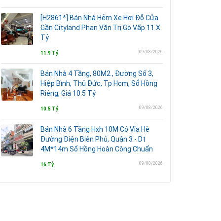
[H2861*] Bán Nhà Hẻm Xe Hơi Đỗ Cửa
Gần Cityland Phan Văn Trị Gò Vấp 11.X
Tỷ
09/08/2026
11.9 Tỷ
Bán Nhà 4 Tầng, 80M2 , Đường Số 3,
Hiệp Bình, Thủ Đức, Tp Hcm, Sổ Hồng
Riêng, Giá 10.5 Tỷ
09/08/2026
10.5 Tỷ
Bán Nhà 6 Tầng Hxh 10M Có Vỉa Hè
Đường Điện Biên Phủ, Quận 3 - Dt
4M*14m Sổ Hồng Hoàn Công Chuẩn
09/08/2026
16 Tỷ