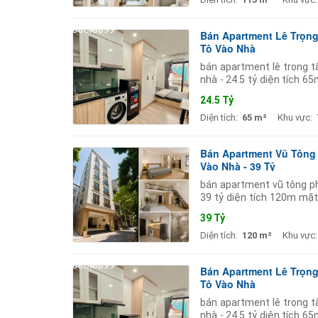
Bán Apartment Lê Trọng 
Tô Vào Nhà
bán apartment lê trọng tấ
nhà - 24.5 tỷ diện tích 
phòng khép kín full nội thấ
24.5 Tỷ
Diện tích:
65 m²
Khu vực:
Bán Apartment Vũ Tông P
Vào Nhà - 39 Tỷ
bán apartment vũ tông pha
39 tỷ diện tích 120m mặt 
cao cấp. tầng 1 để xe;
39 Tỷ
Diện tích:
120 m²
Khu vực:
Bán Apartment Lê Trọng 
Tô Vào Nhà
bán apartment lê trọng tấ
nhà - 24.5 tỷ diện tích 