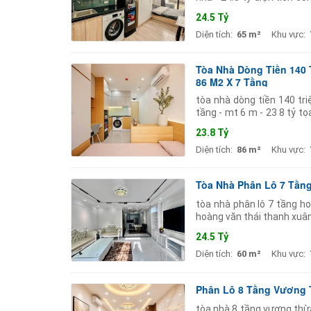
phòng khép kín full nội thấ
24.5 Tỷ
Diện tích:
65 m²
Khu vực:
Tòa Nhà Dòng Tiền 140 T
86 M2 X 7 Tầng
tòa nhà dòng tiền 140 tri
tầng - mt 6 m - 23 8 tỷ t
mặt phố bùi xương trạch
23.8 Tỷ
Diện tích:
86 m²
Khu vực:
Tòa Nhà Phân Lô 7 Tầng 
tòa nhà phân lô 7 tầng hoà
hoàng văn thái thanh xuân.
24.5 Tỷ
Diện tích:
60 m²
Khu vực:
Phân Lô 8 Tầng Vương Th
tòa nhà 8 tầng vương thừa 