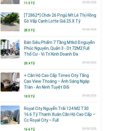
09/08/2026
11.3 Tỷ
[T2862*] Chdv 26 P.ngủ Mt Lê Thị Hồng
Gò Vấp Cạnh Lotte Giá 25.X Tỷ
09/08/2026
25.5 Tỷ
Bán Siêu Phẩm 7 Tầng Mtkd Đ.nguyễn
Phúc Nguyên, Quận 3 - Dt 72M2 Full
Thổ Cư - Vị Trí Kinh Doanh Đa
09/08/2026
23.4 Tỷ
+ Căn Hộ Cao Cấp Times City Tầng
Cao View Thoáng – Ánh Sáng Ngập
Tràn - An Ninh Tuyệt Đối
09/08/2026
10.5 Tỷ
Royal City Nguyễn Trãi 124 M2 T30
16.6 Tỷ Thanh Xuân Căn Hộ Cao Cấp –
Cc Royal City – Full
09/08/2026
16.6 Tỷ