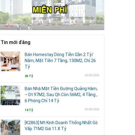
Tin mới đăng
Bán Homestay Dòng Tiền Gần 2 Tỷ/
Năm, Mặt Tiền 7 Tầng, 130M2, Chỉ 26
Tỷ
09/08/2026
26 Tỷ
Bán Nhà Mặt Tiền Đường Quảng Hàm,
– Dt 97M2, Sau Qh Còn 56M2, 4 Tầng ,
6 Phòng Chỉ 14 Tỷ
09/08/2026
14 Tỷ
[K2863] Mt Kinh Doanh Thống Nhất Gò
Vấp 71M2 Giá 11.X Tỷ