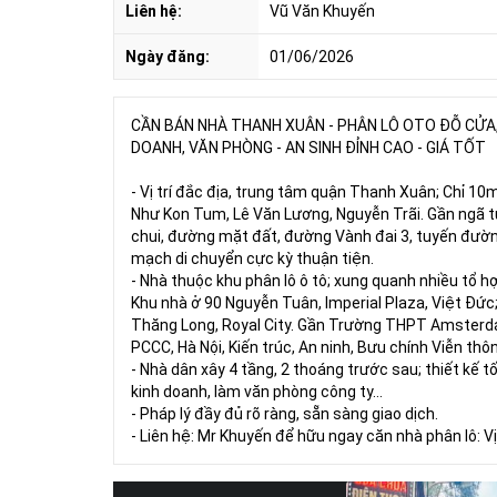
Liên hệ:
Vũ Văn Khuyến
Ngày đăng:
01/06/2026
CẦN BÁN NHÀ THANH XUÂN - PHÂN LÔ OTO ĐỖ CỬA, 
DOANH, VĂN PHÒNG - AN SINH ĐỈNH CAO - GIÁ TỐT
- Vị trí đắc địa, trung tâm quận Thanh Xuân; Chỉ 1
Như Kon Tum, Lê Văn Lương, Nguyễn Trãi. Gần ngã tư
chui, đường mặt đất, đường Vành đai 3, tuyến đường
mạch di chuyển cực kỳ thuận tiện.
- Nhà thuộc khu phân lô ô tô; xung quanh nhiều tổ 
Khu nhà ở 90 Nguyễn Tuân, Imperial Plaza, Việt Đức
Thăng Long, Royal City. Gần Trường THPT Amsterda
PCCC, Hà Nội, Kiến trúc, An ninh, Bưu chính Viễn thôn
- Nhà dân xây 4 tầng, 2 thoáng trước sau; thiết kế t
kinh doanh, làm văn phòng công ty…
- Pháp lý đầy đủ rõ ràng, sẵn sàng giao dịch.
- Liên hệ: Mr Khuyến để hữu ngay căn nhà phân lô: Vị t