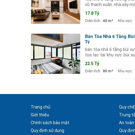
vũ thanh xuân. nhà xây mớ
tới phố cù
17.8 Tỷ
Diện tích:
40 m²
Khu vực:
Bán Tòa Nhà 6 Tầng Bùi 
Tỷ
bán tòa nhà 6 tầng bùi xươ
tọa lạc tại khu vực bùi 
xương trạch khương trung
22.5 Tỷ
Diện tích:
80 m²
Khu vực:
Trang chủ
Quy chế
Giới thiệu
Trung t
Chính sách bảo mật
An toàn
Quy định sử dụng
Quy định