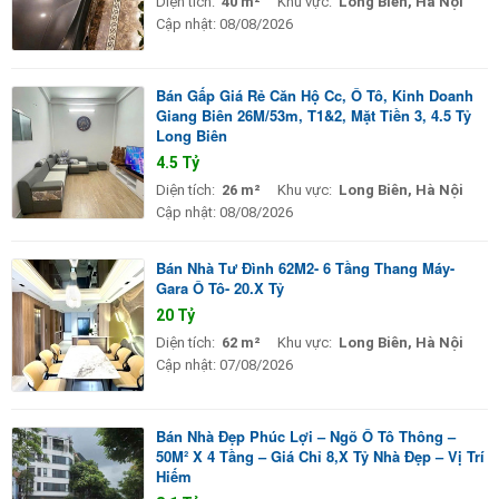
Diện tích:
40 m²
Khu vực:
Long Biên, Hà Nội
Cập nhật:
08/08/2026
Bán Gấp Giá Rẻ Căn Hộ Cc, Ô Tô, Kinh Doanh
Giang Biên 26M/53m, T1&2, Mặt Tiền 3, 4.5 Tỷ
Long Biên
4.5 Tỷ
Diện tích:
26 m²
Khu vực:
Long Biên, Hà Nội
Cập nhật:
08/08/2026
Bán Nhà Tư Đình 62M2- 6 Tầng Thang Máy-
Gara Ô Tô- 20.X Tỷ
20 Tỷ
Diện tích:
62 m²
Khu vực:
Long Biên, Hà Nội
Cập nhật:
07/08/2026
Bán Nhà Đẹp Phúc Lợi – Ngõ Ô Tô Thông –
50M² X 4 Tầng – Giá Chỉ 8,X Tỷ Nhà Đẹp – Vị Trí
Hiếm