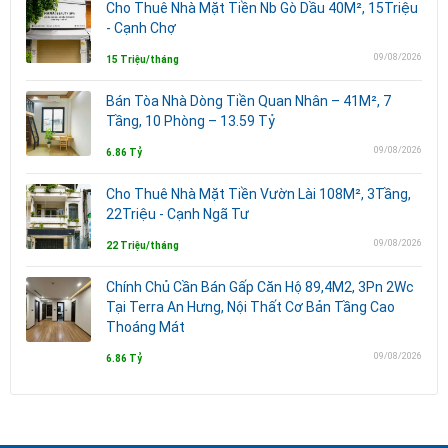
Cho Thuê Nhà Mặt Tiền Nb Gò Dầu 40M², 15Triệu
- Cạnh Chợ
09/08/2026
15 Triệu/tháng
Bán Tòa Nhà Dòng Tiền Quan Nhân – 41M², 7
Tầng, 10 Phòng – 13.59 Tỷ
09/08/2026
6.86 Tỷ
Cho Thuê Nhà Mặt Tiền Vườn Lài 108M², 3Tầng,
22Triệu - Cạnh Ngã Tư
09/08/2026
22 Triệu/tháng
Chính Chủ Cần Bán Gấp Căn Hộ 89,4M2, 3Pn 2Wc
Tại Terra An Hưng, Nội Thất Cơ Bản Tầng Cao
Thoáng Mát
09/08/2026
6.86 Tỷ