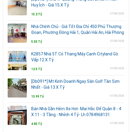
Huy Ích - Giá 15.X Tỷ
07/08/2026
15.2 Tỷ
Nhà Chính Chủ - Giá Tốt Địa Chỉ 450 Phủ Thượng
Đoạn, Phường Đông Hải 1, Quận Hải An, Hải Phòng
07/08/2026
5.55 Tỷ
K2857 Nhà 5T Có Thang Máy Cạnh Cityland Gò
Vấp 12.X Tỷ
07/08/2026
12.5 Tỷ
[Db091*] Mt Kinh Doanh Ngay Sân Golf Tân Sơn
Nhất - Giá 13.X Tỷ
07/08/2026
13.99 Tỷ
Bán Nhà Gần Hẻm Xe Hơi- Mai Hắc Đế Quận 8 - 4
X 11 - 3 Tầng - Nhỉnh 4 Tỷ- Lh 0784968131
07/08/2026
4.85 Tỷ