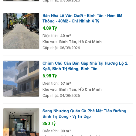
Cập nhật:
07/08/2026
Bán Nhà Lê Văn Quới - Bình Tân - Hẻm 6M
Thông - 40M2 - Chỉ Nhỉnh 4 Tỷ
4.89 Tỷ
Diện tích:
40 m²
Khu vực:
Bình Tân, Hồ Chí Minh
Cập nhật:
06/08/2026
Chính Chủ Cần Bán Gấp Nhà Tại Hương Lộ 2,
Kp5, Bình Trị Đông, Bình Tân
6.98 Tỷ
Diện tích:
67 m²
Khu vực:
Bình Tân, Hồ Chí Minh
Cập nhật:
04/08/2026
Sang Nhượng Quán Cà Phê Mặt Tiền Đường
Bình Trị Đông - Vị Trí Đẹp
350 Tỷ
Diện tích:
80 m²