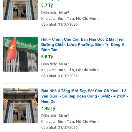
5.7 Tỷ
Diện tích:
64 m²
Khu vực:
Bình Tân, Hồ Chí Minh
Cập nhật:
31/07/2026
Hot – Chính Chủ Cần Bán Nhà Góc 2 Mặt Tiền
Đường Chiến Lược Phường. Bình Trị Đông A,
Bình Tân
5.8 Tỷ
Diện tích:
44 m²
Khu vực:
Bình Tân, Hồ Chí Minh
Cập nhật:
31/07/2026
Bán Nhà 4 Tầng Mới Đẹp Sát Chợ Gò Xoài - Lê
Văn Quới - Sổ Đẹp Hoàn Công - 34M2 - 4.2*8M -
Hẻm Xe
4.48 Tỷ
Diện tích:
36 m²
Khu vực:
Bình Tân, Hồ Chí Minh
Cập nhật:
31/07/2026