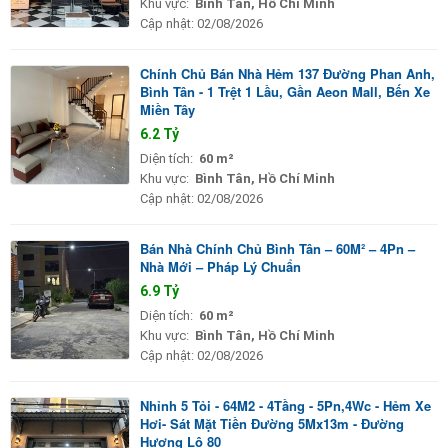
Khu vực:
Bình Tân, Hồ Chí Minh
Cập nhật:
02/08/2026
Chính Chủ Bán Nhà Hẻm 137 Đường Phan Anh,
Bình Tân - 1 Trệt 1 Lầu, Gần Aeon Mall, Bến Xe
Miền Tây
6.2 Tỷ
Diện tích:
60 m²
Khu vực:
Bình Tân, Hồ Chí Minh
Cập nhật:
02/08/2026
Bán Nhà Chính Chủ Bình Tân – 60M² – 4Pn –
Nhà Mới – Pháp Lý Chuẩn
6.9 Tỷ
Diện tích:
60 m²
Khu vực:
Bình Tân, Hồ Chí Minh
Cập nhật:
02/08/2026
Nhỉnh 5 Tỏi - 64M2 - 4Tầng - 5Pn,4Wc - Hẻm Xe
Hơi- Sát Mặt Tiền Đường 5Mx13m - Đường
Hương Lộ 80