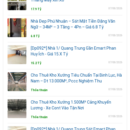
07/08/2026
17.9 Tỷ
Nhà Đẹp Phú Nhuận – Sát Mặt Tiền Đặng Văn
Ngữ – 34M² – 3 Tầng – 4Pn – Giá 6.8 Tỷ
07/08/2026
6.8 Tỷ
[Dp092*] Nhà 1/ Quang Trung Gần Emart Phan
Huy Ích - Giá 15.X Tỷ
07/08/2026
15.2 Tỷ
Cho Thuê Kho Xưởng Tiêu Chuẩn Tại Binh Lục, Hà
Nam – Dt 13.000M², Pccc Nghiệm Thu
07/08/2026
Thỏa thuận
Cho Thuê Kho Xưởng 1.500M² Cảng Khuyến
Lương - Xe Cont Vào Tận Nơi
07/08/2026
Thỏa thuận
[Dp092*] Nhà 1/ Quang Trung Sát Emart Phan