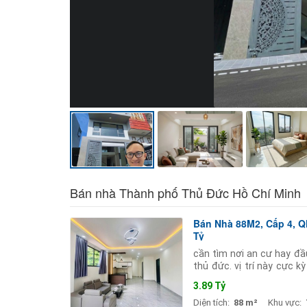
Bán nhà Thành phố Thủ Đức Hồ Chí Minh
Bán Nhà 88M2, Cấp 4, Ql
Tỷ
cần tìm nơi an cư hay đầ
thủ đức. vị trí này cực 
khách mua để giữ tài sản
3.89 Tỷ
Diện tích:
88 m²
Khu vực: