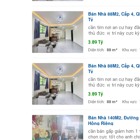
Bán Nhà 88M2, Cấp 4, Ql
Tỷ
cần tìm nơi an cư hay đầ
thủ đức. vị trí này cực 
khách mua để giữ tài sản
3.89 Tỷ
Diện tích:
88 m²
Khu vực:
Bán Nhà 88M2, Cấp 4, Ql
Tỷ
cần tìm nơi an cư hay đầ
thủ đức. vị trí này cực 
khách mua để giữ tài sản
3.89 Tỷ
Diện tích:
88 m²
Khu vực:
Bán Nhà 140M2, Đường S
Hồng Riêng
cần bán gấp giảm hơn 1 t
chọn cực tốt cho anh chị