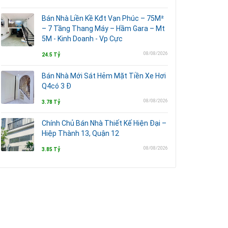
Bán Nhà Liền Kề Kđt Vạn Phúc – 75M²
– 7 Tầng Thang Máy – Hầm Gara – Mt
5M - Kinh Doanh - Vp Cực
08/08/2026
24.5 Tỷ
Bán Nhà Mới Sát Hẻm Mặt Tiền Xe Hơi
Q4có 3 Đ
08/08/2026
3.78 Tỷ
Chính Chủ Bán Nhà Thiết Kế Hiện Đại –
Hiệp Thành 13, Quận 12
08/08/2026
3.85 Tỷ