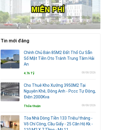
Tin mới đăng
Chính Chủ Bán 85M2 Đất Thổ Cư Sẵn
Sổ Mặt Tiền Oto Tránh Trung Tâm Hải
An
08/08/2026
4.76 Tỷ
Cho Thuê Kho Xưởng 3950M2 Tại
Nguyên Khê, Đông Anh - Pccc Tự Động,
Điện 2000Kva
08/08/2026
Thỏa thuận
Tòa Nhà Dòng Tiền 133 Triệu/tháng -
Võ Chí Công, Cầu Giấy - 25 Căn Hộ Kk -
110 M2 X 7 Tầng - Mt 11