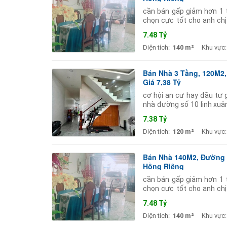
cần bán gấp giảm hơn 1 t
chọn cực tốt cho anh chị
tích đất 140m2 (ngang 5.
7.48 Tỷ
Diện tích:
140 m²
Khu vực:
Bán Nhà 3 Tầng, 120M2,
Giá 7,38 Tỷ
cơ hội an cư hay đầu tư g
nhà đường số 10 linh xuâ
các cấp chợ siêu thị bao 
7.38 Tỷ
Diện tích:
120 m²
Khu vực:
Bán Nhà 140M2, Đường S
Hồng Riêng
cần bán gấp giảm hơn 1 t
chọn cực tốt cho anh chị
tích đất 140m2 (ngang 5.
7.48 Tỷ
Diện tích:
140 m²
Khu vực: