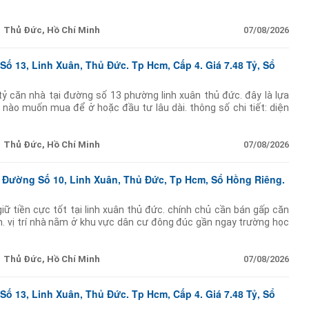
7m dài 24m) cực
Thủ Đức, Hồ Chí Minh
07/08/2026
ố 13, Linh Xuân, Thủ Đức. Tp Hcm, Cấp 4. Giá 7.48 Tỷ, Sổ
ỷ căn nhà tại đường số 13 phường linh xuân thủ đức. đây là lựa
 nào muốn mua để ở hoặc đầu tư lâu dài. thông số chi tiết: diện
7m dài 24m) cực
Thủ Đức, Hồ Chí Minh
07/08/2026
 Đường Số 10, Linh Xuân, Thủ Đức, Tp Hcm, Sổ Hồng Riêng.
iữ tiền cực tốt tại linh xuân thủ đức. chính chủ cần bán gấp căn
n. vị trí nhà nằm ở khu vực dân cư đông đúc gần ngay trường học
quanh
Thủ Đức, Hồ Chí Minh
07/08/2026
ố 13, Linh Xuân, Thủ Đức. Tp Hcm, Cấp 4. Giá 7.48 Tỷ, Sổ