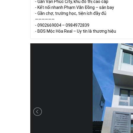
- Gần Vạn Phúc City, khu đô thị cao cấp
- Kết nối nhanh Phạm Văn Đồng – sân bay
- Gần chợ, trường học, tiện ích đầy đủ
——————
- 0902669004 – 0984972839
- BĐS Mộc Hỏa Real – Uy tín là thương hiệu