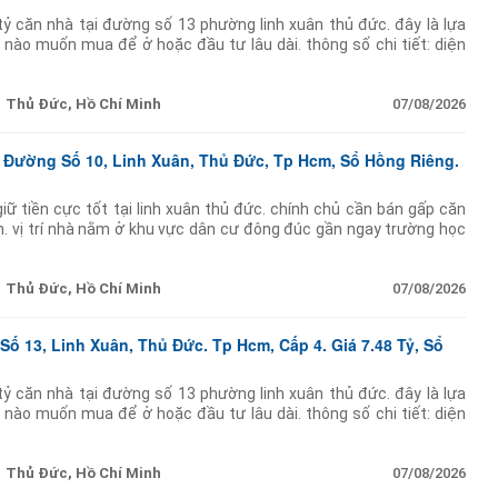
ỷ căn nhà tại đường số 13 phường linh xuân thủ đức. đây là lựa
 nào muốn mua để ở hoặc đầu tư lâu dài. thông số chi tiết: diện
7m dài 24m) cực
Thủ Đức, Hồ Chí Minh
07/08/2026
 Đường Số 10, Linh Xuân, Thủ Đức, Tp Hcm, Sổ Hồng Riêng.
iữ tiền cực tốt tại linh xuân thủ đức. chính chủ cần bán gấp căn
n. vị trí nhà nằm ở khu vực dân cư đông đúc gần ngay trường học
quanh
Thủ Đức, Hồ Chí Minh
07/08/2026
ố 13, Linh Xuân, Thủ Đức. Tp Hcm, Cấp 4. Giá 7.48 Tỷ, Sổ
ỷ căn nhà tại đường số 13 phường linh xuân thủ đức. đây là lựa
 nào muốn mua để ở hoặc đầu tư lâu dài. thông số chi tiết: diện
7m dài 24m) cực
Thủ Đức, Hồ Chí Minh
07/08/2026