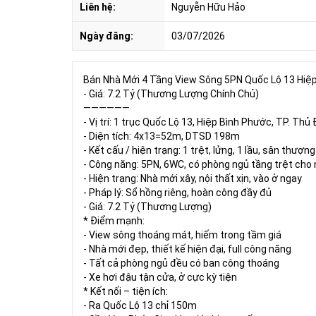
Liên hệ:
Nguyễn Hữu Hảo
Ngày đăng:
03/07/2026
Bán Nhà Mới 4 Tầng View Sông 5PN Quốc Lộ 13 Hiệ
- Giá: 7.2 Tỷ (Thương Lượng Chính Chủ)
——————
- Vị trí: 1 trục Quốc Lộ 13, Hiệp Bình Phước, TP. T
- Diện tích: 4x13=52m, DTSD 198m
- Kết cấu / hiện trạng: 1 trệt, lửng, 1 lầu, sân thượng
- Công năng: 5PN, 6WC, có phòng ngủ tầng trệt cho 
- Hiện trạng: Nhà mới xây, nội thất xịn, vào ở ngay
- Pháp lý: Sổ hồng riêng, hoàn công đầy đủ
- Giá: 7.2 Tỷ (Thương Lượng)
* Điểm mạnh:
- View sông thoáng mát, hiếm trong tầm giá
- Nhà mới đẹp, thiết kế hiện đại, full công năng
- Tất cả phòng ngủ đều có ban công thoáng
- Xe hơi đậu tận cửa, ở cực kỳ tiện
* Kết nối – tiện ích:
- Ra Quốc Lộ 13 chỉ 150m