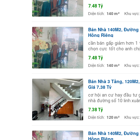
tích đất 140m2 (ngang 5.
7.48 Tỷ
Diện tích:
140 m²
Khu vực:
Bán Nhà 140M2, Đường S
Hồng Riêng
cần bán gấp giảm hơn 1 t
chọn cực tốt cho anh chị
tích đất 140m2 (ngang 5.
7.48 Tỷ
Diện tích:
140 m²
Khu vực:
Bán Nhà 3 Tầng, 120M2,
Giá 7,38 Tỷ
cơ hội an cư hay đầu tư g
nhà đường số 10 linh xuâ
các cấp chợ siêu thị bao 
7.38 Tỷ
Diện tích:
120 m²
Khu vực:
Bán Nhà 140M2, Đường S
Hồng Riêng