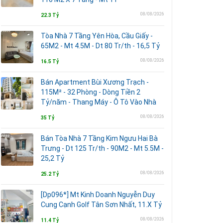
08/08/2026
22.3 Tỷ
Tòa Nhà 7 Tầng Yên Hòa, Cầu Giấy -
65M2 - Mt 4.5M - Dt 80 Tr/th - 16,5 Tỷ
08/08/2026
16.5 Tỷ
Bán Apartment Bùi Xương Trạch -
115M² - 32 Phòng - Dòng Tiền 2
Tỷ/năm - Thang Máy - Ô Tô Vào Nhà
08/08/2026
35 Tỷ
Bán Tòa Nhà 7 Tầng Kim Ngưu Hai Bà
Trưng - Dt 125 Tr/th - 90M2 - Mt 5.5M -
25,2 Tỷ
08/08/2026
25.2 Tỷ
[Dp096*] Mt Kinh Doanh Nguyễn Duy
Cung Cạnh Golf Tân Sơn Nhất, 11.X Tỷ
08/08/2026
11.4 Tỷ