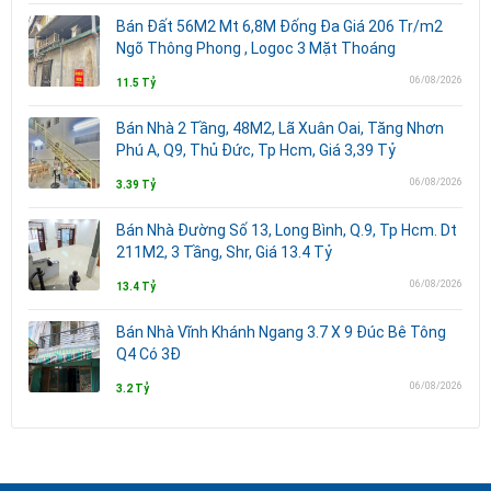
Bán Đất 56M2 Mt 6,8M Đống Đa Giá 206 Tr/m2
Ngõ Thông Phong , Logoc 3 Mặt Thoáng
06/08/2026
11.5 Tỷ
Bán Nhà 2 Tầng, 48M2, Lã Xuân Oai, Tăng Nhơn
Phú A, Q9, Thủ Đức, Tp Hcm, Giá 3,39 Tỷ
06/08/2026
3.39 Tỷ
Bán Nhà Đường Số 13, Long Bình, Q.9, Tp Hcm. Dt
211M2, 3 Tầng, Shr, Giá 13.4 Tỷ
06/08/2026
13.4 Tỷ
Bán Nhà Vĩnh Khánh Ngang 3.7 X 9 Đúc Bê Tông
Q4 Có 3Đ
06/08/2026
3.2 Tỷ