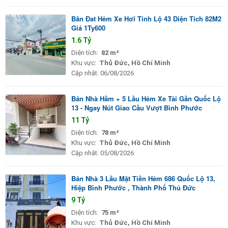
Bân Đat Hẻm Xe Hơi Tinh Lộ 43 Diện Tích 82M2
Giá 1Ty600
1.6 Tỷ
Diện tích:
82 m²
Khu vực:
Thủ Đức, Hồ Chí Minh
Cập nhật:
06/08/2026
Bán Nhà Hầm + 5 Lầu Hẻm Xe Tải Gần Quốc Lộ
13 - Ngay Nút Giao Cầu Vượt Bình Phước
11 Tỷ
Diện tích:
78 m²
Khu vực:
Thủ Đức, Hồ Chí Minh
Cập nhật:
05/08/2026
Bán Nhà 3 Lầu Mặt Tiền Hẻm 686 Quốc Lộ 13,
Hiệp Bình Phước , Thành Phố Thủ Đức
9 Tỷ
Diện tích:
75 m²
Khu vực:
Thủ Đức, Hồ Chí Minh