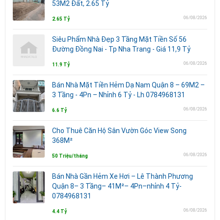
53M2 Đất, 2.65 Tỷ
06/08/2026
2.65 Tỷ
Siêu Phẩm Nhà Đẹp 3 Tầng Mặt Tiền Số 56
Đường Đồng Nai - Tp Nha Trang - Giá 11,9 Tỷ
06/08/2026
11.9 Tỷ
Bán Nhà Mặt Tiền Hẻm Dạ Nam Quận 8 – 69M2 –
3 Tầng - 4Pn – Nhỉnh 6 Tỷ - Lh 0784968131
06/08/2026
6.6 Tỷ
Cho Thuê Căn Hộ Sân Vườn Góc View Song
368M²
06/08/2026
50 Triệu/tháng
Bán Nhà Gần Hẻm Xe Hơi – Lê Thành Phương
Quận 8– 3 Tầng– 41M²– 4Pn–nhỉnh 4 Tỷ-
0784968131
06/08/2026
4.4 Tỷ