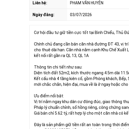
Liên hệ:
PHẠM VĂN HUYÊN
Ngày đăng:
03/07/2026
Cơ hội đầu tư giữ tiền cực tốt tại Bình Chiểu, Thủ Đ
Chính chủ đang cần bán căn nhà đường ĐT 43, vị tr
cho thuê dài hạn. Căn nhà nằm cạnh Khu Chế Xuất 
kết nối rất gần ra QL 13, QL 1A
Thông tin chi tiết như sau:
Diện tích đất 52m2, kích thước ngang 4.5m dài 11.
Kết cấu nhà 4 tầng kiên cố, gồm Phòng khách, Bếp, 
mới chắc chắn, hiện đại, mua về là ở ngay hoặc cho 
Ưu điểm nổi bật:
Vị trí nằm ngay khu dân cư đông đúc, giao thông thuậ
Pháp lý chuẩn chỉnh, sổ hồng riêng, công chứng san
Giá bán chỉ 5.62 tỷ, rất hợp lý cho một căn nhà có kế
Đây là sản phẩm giữ tiền rất an toàn trong thời điểm