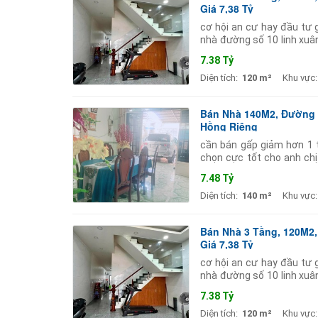
Giá 7,38 Tỷ
cơ hội an cư hay đầu tư g
nhà đường số 10 linh xuâ
các cấp chợ siêu thị bao 
7.38 Tỷ
Diện tích:
120 m²
Khu vực:
Bán Nhà 140M2, Đường S
Hồng Riêng
cần bán gấp giảm hơn 1 t
chọn cực tốt cho anh chị
tích đất 140m2 (ngang 5.
7.48 Tỷ
Diện tích:
140 m²
Khu vực:
Bán Nhà 3 Tầng, 120M2,
Giá 7,38 Tỷ
cơ hội an cư hay đầu tư g
nhà đường số 10 linh xuâ
các cấp chợ siêu thị bao 
7.38 Tỷ
Diện tích:
120 m²
Khu vực: