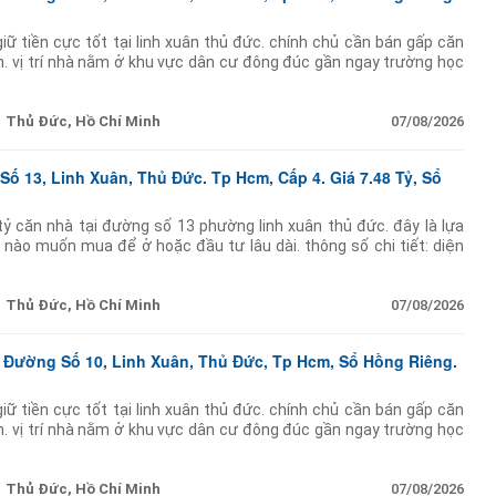
iữ tiền cực tốt tại linh xuân thủ đức. chính chủ cần bán gấp căn
n. vị trí nhà nằm ở khu vực dân cư đông đúc gần ngay trường học
quanh
Thủ Đức, Hồ Chí Minh
07/08/2026
ố 13, Linh Xuân, Thủ Đức. Tp Hcm, Cấp 4. Giá 7.48 Tỷ, Sổ
ỷ căn nhà tại đường số 13 phường linh xuân thủ đức. đây là lựa
 nào muốn mua để ở hoặc đầu tư lâu dài. thông số chi tiết: diện
7m dài 24m) cực
Thủ Đức, Hồ Chí Minh
07/08/2026
 Đường Số 10, Linh Xuân, Thủ Đức, Tp Hcm, Sổ Hồng Riêng.
iữ tiền cực tốt tại linh xuân thủ đức. chính chủ cần bán gấp căn
n. vị trí nhà nằm ở khu vực dân cư đông đúc gần ngay trường học
quanh
Thủ Đức, Hồ Chí Minh
07/08/2026