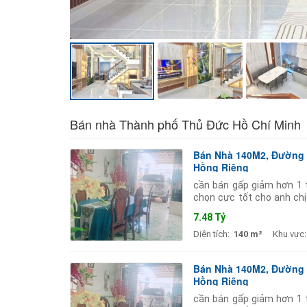
Bán nhà Thành phố Thủ Đức Hồ Chí Minh
Bán Nhà 140M2, Đường S
Hồng Riêng
cần bán gấp giảm hơn 1 t
chọn cực tốt cho anh chị
tích đất 140m2 (ngang 5.
7.48 Tỷ
Diện tích:
140 m²
Khu vực:
Bán Nhà 140M2, Đường S
Hồng Riêng
cần bán gấp giảm hơn 1 t