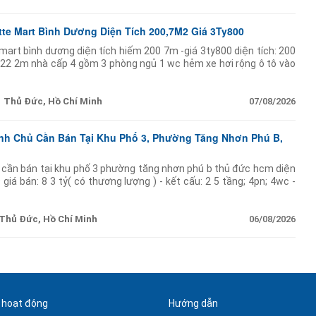
te Mart Bình Dương Diện Tích 200,7M2 Giá 3Ty800
mart bình dương diện tích hiếm 200 7m -giá 3ty800 diện tích: 200
22 2m nhà cấp 4 gồm 3 phòng ngủ 1 wc hẻm xe hơi rộng ô tô vào
đất vuông
Thủ Đức, Hồ Chí Minh
07/08/2026
ính Chủ Cần Bán Tại Khu Phố 3, Phường Tăng Nhơn Phú B,
ủ cần bán tại khu phố 3 phường tăng nhơn phú b thủ đức hcm diện
giá bán: 8 3 tỷ( có thương lượng ) - kết cấu: 2 5 tầng; 4pn; 4wc -
ủ:
Thủ Đức, Hồ Chí Minh
06/08/2026
 hoạt động
Hướng dẫn