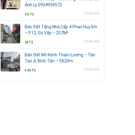
Ánh Ly 0934939572
07/08/2026
2.5 Tỷ
Bán Đất Tặng Nhà Cấp 4 Phan Huy Ích
– P.12, Gò Vấp – 257M²
07/08/2026
23 Tỷ
Bán Đất Mt Kênh Tham Lương – Tân
Tạo A, Bình Tân – 5X20m
07/08/2026
6.05 Tỷ