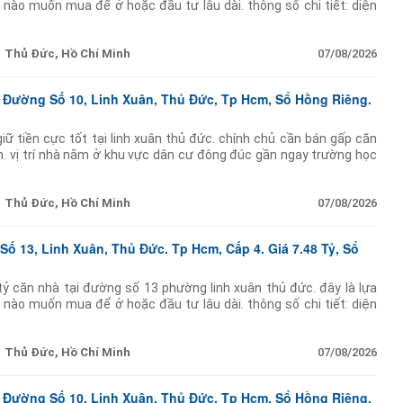
 nào muốn mua để ở hoặc đầu tư lâu dài. thông số chi tiết: diện
7m dài 24m) cực
Thủ Đức, Hồ Chí Minh
07/08/2026
 Đường Số 10, Linh Xuân, Thủ Đức, Tp Hcm, Sổ Hồng Riêng.
iữ tiền cực tốt tại linh xuân thủ đức. chính chủ cần bán gấp căn
n. vị trí nhà nằm ở khu vực dân cư đông đúc gần ngay trường học
quanh
Thủ Đức, Hồ Chí Minh
07/08/2026
ố 13, Linh Xuân, Thủ Đức. Tp Hcm, Cấp 4. Giá 7.48 Tỷ, Sổ
ỷ căn nhà tại đường số 13 phường linh xuân thủ đức. đây là lựa
 nào muốn mua để ở hoặc đầu tư lâu dài. thông số chi tiết: diện
7m dài 24m) cực
Thủ Đức, Hồ Chí Minh
07/08/2026
 Đường Số 10, Linh Xuân, Thủ Đức, Tp Hcm, Sổ Hồng Riêng.