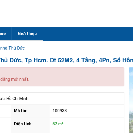
huê
Giới thiệu
 nhà Thủ Đức
hủ Đức, Tp Hcm. Dt 52M2, 4 Tầng, 4Pn, Sổ Hồn
 đăng mới nhất.
ức, Hồ Chí Minh
Mã tin:
100933
Diện tích:
52 m²