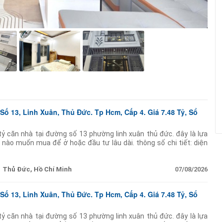
ố 13, Linh Xuân, Thủ Đức. Tp Hcm, Cấp 4. Giá 7.48 Tỷ, Sổ
ỷ căn nhà tại đường số 13 phường linh xuân thủ đức. đây là lựa
 nào muốn mua để ở hoặc đầu tư lâu dài. thông số chi tiết: diện
7m dài 24m) cực
Thủ Đức, Hồ Chí Minh
07/08/2026
ố 13, Linh Xuân, Thủ Đức. Tp Hcm, Cấp 4. Giá 7.48 Tỷ, Sổ
ỷ căn nhà tại đường số 13 phường linh xuân thủ đức. đây là lựa