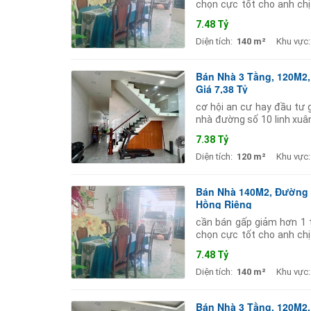
chọn cực tốt cho anh chị
tích đất 140m2 (ngang 5.
7.48 Tỷ
Diện tích:
140 m²
Khu vực:
Bán Nhà 3 Tầng, 120M2,
Giá 7,38 Tỷ
cơ hội an cư hay đầu tư g
nhà đường số 10 linh xuâ
các cấp chợ siêu thị bao 
7.38 Tỷ
Diện tích:
120 m²
Khu vực:
Bán Nhà 140M2, Đường S
Hồng Riêng
cần bán gấp giảm hơn 1 t
chọn cực tốt cho anh chị
tích đất 140m2 (ngang 5.
7.48 Tỷ
Diện tích:
140 m²
Khu vực:
Bán Nhà 3 Tầng, 120M2,