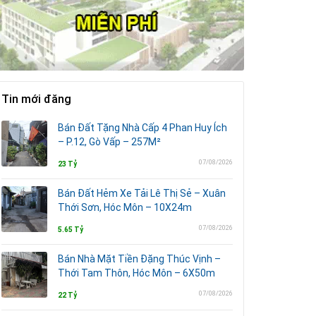
Tin mới đăng
Bán Đất Tặng Nhà Cấp 4 Phan Huy Ích
– P.12, Gò Vấp – 257M²
07/08/2026
23 Tỷ
Bán Đất Hẻm Xe Tải Lê Thị Sẻ – Xuân
Thới Sơn, Hóc Môn – 10X24m
07/08/2026
5.65 Tỷ
Bán Nhà Mặt Tiền Đặng Thúc Vịnh –
Thới Tam Thôn, Hóc Môn – 6X50m
07/08/2026
22 Tỷ