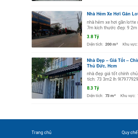
Nhà Hẻm Xe Hơi Gân Lot
nhà hẻm xe hơi gần lotte 
7m kích thước đẹp: 9 2m 
tận nhà hướng đông nam 
3.8 Tỷ
Diện tích:
200 m²
Khu vực:
Nhà Đẹp – Giá Tốt – Ch
Thủ Đức, Hcm
nhà đẹp giá tốt chính ch
tích: 73 3m2 lh 9l7977929 
tiện ích xung quanh đầy đ
8.3 Tỷ
Diện tích:
73 m²
Khu vực:
Trang chủ
Quy chế