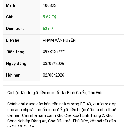
Mã tin:
100823
Giá:
5.62 Tỷ
Diện tích:
52 m²
Liên hệ:
PHẠM VĂN HUYÊN
0933125***
Điện thoại:
Ngày đăng:
03/07/2026
Hết hạn:
02/08/2026
Cơ hội đầu tư giữ tiền cực tốt tại Bình Chiểu, Thủ Đức.
Chính chủ đang cần bán căn nhà đường ĐT 43, vị trí cực đẹp
cho anh chị nào muốn mua để giữ tiền hoặc đầu tư cho thuê
dài hạn. Căn nhà nằm cạnh Khu Chế Xuất Linh Trung 2, Khu
Công Nghiệp Đồng An, Chợ Đầu mối Thủ Đức, kết nối rất gần
ra QL 13, QL 1A