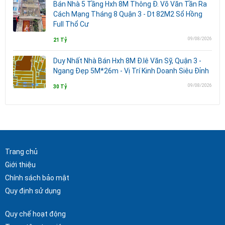
Bán Nhà 5 Tầng Hxh 8M Thông Đ. Võ Văn Tần Ra
Cách Mạng Tháng 8 Quận 3 - Dt 82M2 Sổ Hồng
Full Thổ Cư
09/08/2026
21 Tỷ
Duy Nhất Nhà Bán Hxh 8M Đ.lê Văn Sỹ, Quận 3 -
Ngang Đẹp 5M*26m - Vị Trí Kinh Doanh Siêu Đỉnh
09/08/2026
30 Tỷ
Trang chủ
Giới thiệu
Chính sách bảo mật
Quy định sử dụng
Quy chế hoạt động