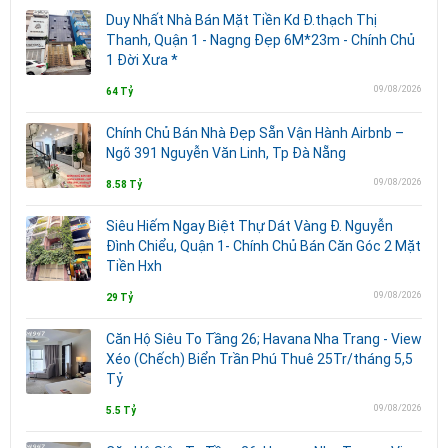
Duy Nhất Nhà Bán Mặt Tiền Kd Đ.thạch Thị
Thanh, Quận 1 - Nagng Đẹp 6M*23m - Chính Chủ
1 Đời Xưa *
09/08/2026
64 Tỷ
Chính Chủ Bán Nhà Đẹp Sẵn Vận Hành Airbnb –
Ngõ 391 Nguyễn Văn Linh, Tp Đà Nẵng
09/08/2026
8.58 Tỷ
Siêu Hiếm Ngay Biệt Thự Dát Vàng Đ. Nguyễn
Đình Chiểu, Quận 1- Chính Chủ Bán Căn Góc 2 Mặt
Tiền Hxh
09/08/2026
29 Tỷ
Căn Hộ Siêu To Tầng 26; Havana Nha Trang - View
Xéo (Chếch) Biển Trần Phú Thuê 25Tr/tháng 5,5
Tỷ
09/08/2026
5.5 Tỷ