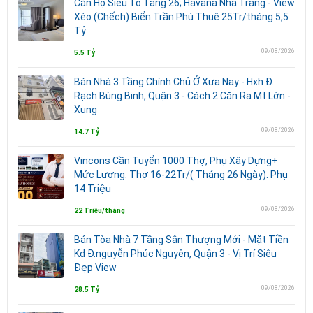
Căn Hộ Siêu To Tầng 26; Havana Nha Trang - View
Xéo (Chếch) Biển Trần Phú Thuê 25Tr/tháng 5,5
Tỷ
09/08/2026
5.5 Tỷ
Bán Nhà 3 Tầng Chính Chủ Ở Xưa Nay - Hxh Đ.
Rạch Bùng Binh, Quận 3 - Cách 2 Căn Ra Mt Lớn -
Xung
09/08/2026
14.7 Tỷ
Vincons Cần Tuyển 1000 Thợ, Phụ Xây Dựng+
Mức Lương: Thợ 16-22Tr/( Tháng 26 Ngày). Phụ
14 Triệu
09/08/2026
22 Triệu/tháng
Bán Tòa Nhà 7 Tầng Sân Thượng Mới - Mặt Tiền
Kd Đ.nguyễn Phúc Nguyên, Quận 3 - Vị Trí Siêu
Đẹp View
09/08/2026
28.5 Tỷ