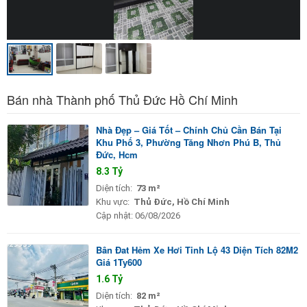
Bán nhà Thành phố Thủ Đức Hồ Chí Minh
Nhà Đẹp – Giá Tốt – Chính Chủ Cần Bán Tại
Khu Phố 3, Phường Tăng Nhơn Phú B, Thủ
Đức, Hcm
8.3 Tỷ
Diện tích:
73 m²
Khu vực:
Thủ Đức, Hồ Chí Minh
Cập nhật:
06/08/2026
Bân Đat Hẻm Xe Hơi Tinh Lộ 43 Diện Tích 82M2
Giá 1Ty600
1.6 Tỷ
Diện tích:
82 m²