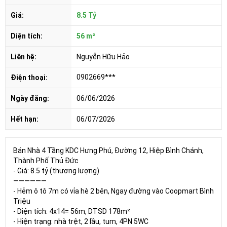
Giá:
8.5 Tỷ
Diện tích:
56 m²
Liên hệ:
Nguyễn Hữu Hảo
0902669***
Điện thoại:
Ngày đăng:
06/06/2026
Hết hạn:
06/07/2026
Bán Nhà 4 Tầng KDC Hưng Phú, Đường 12, Hiệp Bình Chánh,
Thành Phố Thủ Đức
- Giá: 8.5 tỷ (thương lượng)
——————
- Hẻm ô tô 7m có vỉa hè 2 bên, Ngay đường vào Coopmart Bình
Triệu
- Diện tích: 4x14= 56m, DTSD 178m²
- Hiện trạng: nhà trệt, 2 lầu, tum, 4PN 5WC