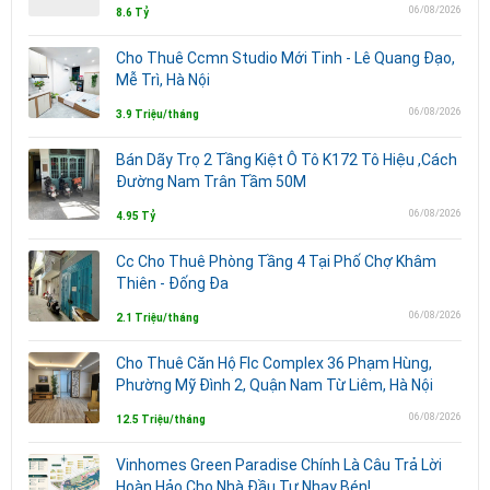
06/08/2026
8.6 Tỷ
Cho Thuê Ccmn Studio Mới Tinh - Lê Quang Đạo,
Mễ Trì, Hà Nội
06/08/2026
3.9 Triệu/tháng
Bán Dãy Trọ 2 Tầng Kiệt Ô Tô K172 Tô Hiệu ,Cách
Đường Nam Trân Tầm 50M
06/08/2026
4.95 Tỷ
Cc Cho Thuê Phòng Tầng 4 Tại Phố Chợ Khâm
Thiên - Đống Đa
06/08/2026
2.1 Triệu/tháng
Cho Thuê Căn Hộ Flc Complex 36 Phạm Hùng,
Phường Mỹ Đình 2, Quận Nam Từ Liêm, Hà Nội
06/08/2026
12.5 Triệu/tháng
Vinhomes Green Paradise Chính Là Câu Trả Lời
Hoàn Hảo Cho Nhà Đầu Tư Nhạy Bén!