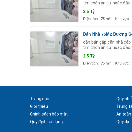
tìm chốn an cư hoặc đầu 
hiện có phòng khách bếp 
2.5 Tỷ
Diện tích:
75 m²
Khu vực:
Bán Nhà 75M2 Đường Số 
cần bán gấp căn nhà cấp 
tìm chốn an cư hoặc đầu 
hiện có phòng khách bếp 
2.5 Tỷ
Diện tích:
75 m²
Khu vực:
Trang chủ
Quy chế
Giới thiệu
Trung t
Chính sách bảo mật
An toàn
Quy định sử dụng
Quy định