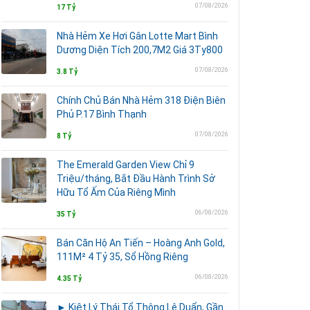
07/08/2026
17 Tỷ
Nhà Hẻm Xe Hơi Gân Lotte Mart Bình
Dương Diện Tích 200,7M2 Giá 3Ty800
07/08/2026
3.8 Tỷ
Chính Chủ Bán Nhà Hẻm 318 Điện Biên
Phủ P.17 Bình Thạnh
07/08/2026
8 Tỷ
The Emerald Garden View Chỉ 9
Triệu/tháng, Bắt Đầu Hành Trình Sở
Hữu Tổ Ấm Của Riêng Mình
06/08/2026
35 Tỷ
Bán Căn Hộ An Tiến – Hoàng Anh Gold,
111M² 4 Tỷ 35, Sổ Hồng Riêng
06/08/2026
4.35 Tỷ
► Kiệt Lý Thái Tổ Thông Lê Duẩn, Gần