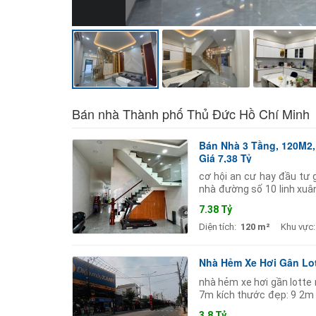
Bán nhà Thành phố Thủ Đức Hồ Chí Minh
Bán Nhà 3 Tầng, 120M2,
Giá 7,38 Tỷ
cơ hội an cư hay đầu tư g
nhà đường số 10 linh xuâ
các cấp chợ siêu thị bao 
7.38 Tỷ
Diện tích:
120 m²
Khu vực:
Nhà Hẻm Xe Hơi Gân Lot
nhà hẻm xe hơi gần lotte 
7m kích thước đẹp: 9 2m 
tận nhà hướng đông nam 
3.8 Tỷ