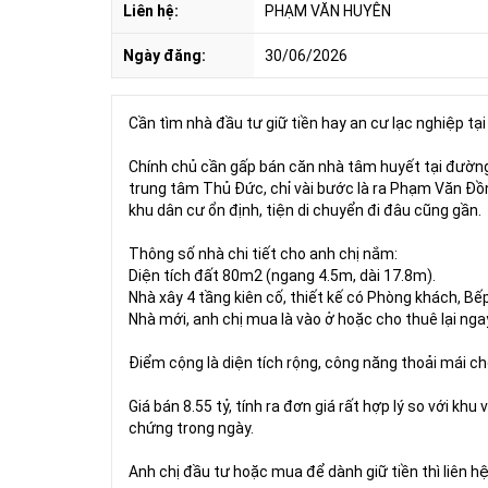
Liên hệ:
PHẠM VĂN HUYÊN
Ngày đăng:
30/06/2026
Cần tìm nhà đầu tư giữ tiền hay an cư lạc nghiệp tạ
Chính chủ cần gấp bán căn nhà tâm huyết tại đường 
trung tâm Thủ Đức, chỉ vài bước là ra Phạm Văn Đồ
khu dân cư ổn định, tiện di chuyển đi đâu cũng gần.
Thông số nhà chi tiết cho anh chị nắm:
Diện tích đất 80m2 (ngang 4.5m, dài 17.8m).
Nhà xây 4 tầng kiên cố, thiết kế có Phòng khách, Bế
Nhà mới, anh chị mua là vào ở hoặc cho thuê lại nga
Điểm cộng là diện tích rộng, công năng thoải mái c
Giá bán 8.55 tỷ, tính ra đơn giá rất hợp lý so với kh
chứng trong ngày.
Anh chị đầu tư hoặc mua để dành giữ tiền thì liên 