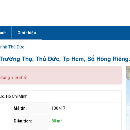
huê
Giới thiệu
 nhà Thủ Đức
Trường Thọ, Thủ Đức, Tp Hcm, Sổ Hồng Riêng. 
 đăng mới nhất.
c, Hồ Chí Minh
Mã tin:
100417
Diện tích:
80 m²