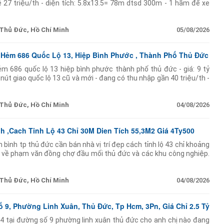
ê 27 triệu/th - diện tích: 5.8x13.5= 78m dtsd 300m - 1 hầm để xe
Thủ Đức, Hồ Chí Minh
05/08/2026
 Hẻm 686 Quốc Lộ 13, Hiệp Bình Phước , Thành Phố Thủ Đức
ẻm 686 quốc lộ 13 hiệp bình phước thành phố thủ đức - giá: 9 tỷ
nút giao quốc lộ 13 cũ và mới - đang có thu nhập gần 40 triệu/th -
Thủ Đức, Hồ Chí Minh
04/08/2026
h ,Cach Tinh Lộ 43 Chỉ 30M Dien Tích 55,3M2 Giá 4Ty500
 bình tp thủ đức cần bán nhà vị trí đẹp cách tỉnh lộ 43 chỉ khoảng
 về phạm văn đồng chợ đầu mối thủ đức và các khu công nghiệp.
 55.3m (ngang 4.1m
Thủ Đức, Hồ Chí Minh
04/08/2026
9, Phường Linh Xuân, Thủ Đức, Tp Hcm, 3Pn, Giá Chỉ 2.5 Tỷ
4 tại đường số 9 phường linh xuân thủ đức cho anh chị nào đang