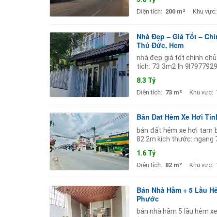
Diện tích:
200 m²
Khu vực:
Nhà Đẹp – Giá Tốt – Ch
Thủ Đức, Hcm
nhà đẹp giá tốt chính ch
tích: 73 3m2 lh 9l7977929 
tiện ích xung quanh đầy đ
8.3 Tỷ
Diện tích:
73 m²
Khu vực:
Bân Đat Hẻm Xe Hơi Tin
bán đất hẻm xe hơi tam bì
82 2m kích thước: ngang 
tư. hướng: tây bắc hiện tr
1.6 Tỷ
Diện tích:
82 m²
Khu vực:
Bán Nhà Hầm + 5 Lầu Hẻ
Phước
bán nhà hầm 5 lầu hẻm xe t