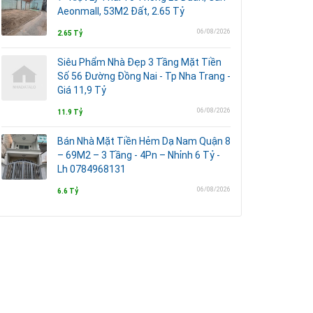
Aeonmall, 53M2 Đất, 2.65 Tỷ
06/08/2026
2.65 Tỷ
Siêu Phẩm Nhà Đẹp 3 Tầng Mặt Tiền
Số 56 Đường Đồng Nai - Tp Nha Trang -
Giá 11,9 Tỷ
06/08/2026
11.9 Tỷ
Bán Nhà Mặt Tiền Hẻm Dạ Nam Quận 8
– 69M2 – 3 Tầng - 4Pn – Nhỉnh 6 Tỷ -
Lh 0784968131
06/08/2026
6.6 Tỷ