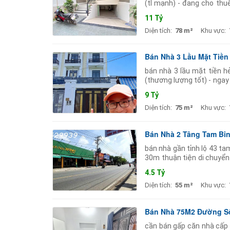
(tl mạnh) - đang cho thu
bán tải được. hiện tại để
11 Tỷ
Diện tích:
78 m²
Khu vực:
Bán Nhà 3 Lầu Mặt Tiền
bán nhà 3 lầu mặt tiền h
(thương lượng tốt) - ngay 
hẻm xe hơi 6m cách mặt
9 Tỷ
Diện tích:
75 m²
Khu vực:
Bán Nhà 2 Tâng Tam Bin
bán nhà gần tỉnh lộ 43 tam
30m thuận tiện di chuyển
thông tin nhà: diện tích:
4.5 Tỷ
Diện tích:
55 m²
Khu vực:
Bán Nhà 75M2 Đường Số 
cần bán gấp căn nhà cấp 