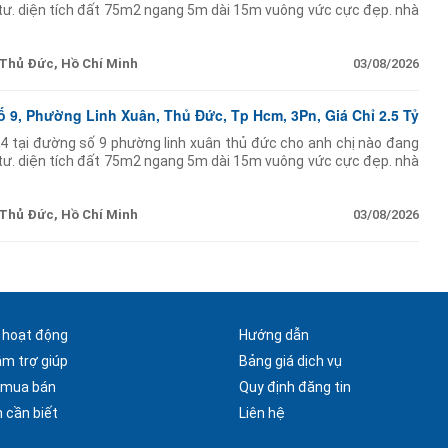
tư. diện tích đất 75m2 ngang 5m dài 15m vuông vức cực đẹp. nhà
3 phòng ngủ và
Thủ Đức, Hồ Chí Minh
03/08/2026
9, Phường Linh Xuân, Thủ Đức, Tp Hcm, 3Pn, Giá Chỉ 2.5 Tỷ
4 tại đường số 9 phường linh xuân thủ đức cho anh chị nào đang
tư. diện tích đất 75m2 ngang 5m dài 15m vuông vức cực đẹp. nhà
3 phòng ngủ và
Thủ Đức, Hồ Chí Minh
03/08/2026
 hoạt động
Hướng dẫn
âm trợ giúp
Bảng giá dịch vụ
 mua bán
Quy định đăng tin
 cần biết
Liên hệ