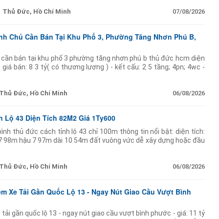
Thủ Đức, Hồ Chí Minh
07/08/2026
ính Chủ Cần Bán Tại Khu Phố 3, Phường Tăng Nhơn Phú B,
ủ cần bán tại khu phố 3 phường tăng nhơn phú b thủ đức hcm diện
giá bán: 8 3 tỷ( có thương lượng ) - kết cấu: 2 5 tầng; 4pn; 4wc -
ủ:
Thủ Đức, Hồ Chí Minh
06/08/2026
h Lộ 43 Diện Tích 82M2 Giá 1Ty600
nh thủ đức cách tỉnh lộ 43 chỉ 100m thông tin nổi bật: diện tích:
7 98m hậu 7 97m dài 10 54m đất vuông vức dễ xây dựng hoặc đầu
ạng: có mái
Thủ Đức, Hồ Chí Minh
06/08/2026
m Xe Tải Gần Quốc Lộ 13 - Ngay Nút Giao Cầu Vượt Bình
ải gần quốc lộ 13 - ngay nút giao cầu vượt bình phước - giá: 11 tỷ