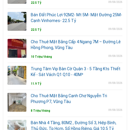
09/08/2026
22.5 Tỷ
Bán Đất Phúc Lợi 92M2- Mt 5M- Mặt Đường 25M-
Cạnh Vinhomes- 22.5 Tỷ
09/08/2026
22.5 Tỷ
Cho Thuê Mặt Bằng Cấp 4 Ngang 7M – Đường Lê
Hồng Phong, Vũng Tàu
09/08/2026
10 Triệu/tháng
Trung Tâm Vip Bàn Cờ Quận 3 - 5 Tầng Kts Thiết
Kế - Sát Vách Q1 Q10 - 40M²
09/08/2026
11.9 Tỷ
Cho Thuê Mặt Bằng Cạnh Chợ Nguyễn Tri
Phương P7, Vũng Tàu
09/08/2026
8 Triệu/tháng
Bán Nhà 4 Tầng, 80M2 , Đường Số 3, Hiệp Bình,
Thủ Đức, Tp Hcm, Sổ Hồng Riêng, Giá 10.5 Tỷ