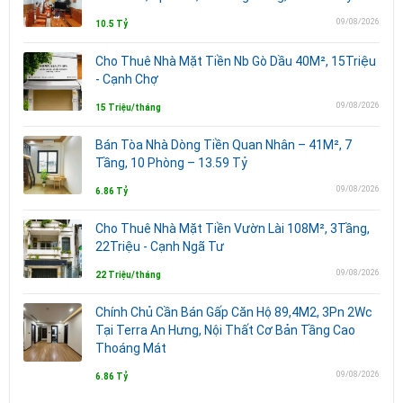
09/08/2026
10.5 Tỷ
Cho Thuê Nhà Mặt Tiền Nb Gò Dầu 40M², 15Triệu
- Cạnh Chợ
09/08/2026
15 Triệu/tháng
Bán Tòa Nhà Dòng Tiền Quan Nhân – 41M², 7
Tầng, 10 Phòng – 13.59 Tỷ
09/08/2026
6.86 Tỷ
Cho Thuê Nhà Mặt Tiền Vườn Lài 108M², 3Tầng,
22Triệu - Cạnh Ngã Tư
09/08/2026
22 Triệu/tháng
Chính Chủ Cần Bán Gấp Căn Hộ 89,4M2, 3Pn 2Wc
Tại Terra An Hưng, Nội Thất Cơ Bản Tầng Cao
Thoáng Mát
09/08/2026
6.86 Tỷ