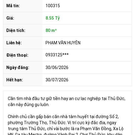
Mã tin:
100315
Giá:
8.55 Tỷ
Diện tích:
80 m²
Liên hệ:
PHẠM VĂN HUYÊN
0933125***
Điện thoại:
Ngày đăng:
30/06/2026
Hết hạn:
30/07/2026
Cần tìm nhà đầu tư giữ tiền hay an cư lạc nghiệp tại Thủ Đức,
căn này đúng gu luôn.
Chính chủ cần gấp bán căn nhà tâm huyết tại đường Số 2,
phường Trường Thọ, Thủ Đức. Vị trí cực kỳ đắc địa, ngay
trung tâm Thủ Đức, chỉ vài bước là ra Phạm Văn Đồng, Xa Lộ
HN, Ga tàu Mertro, đường Vành Đai 2, Chợ Thủ Đức, khu dân