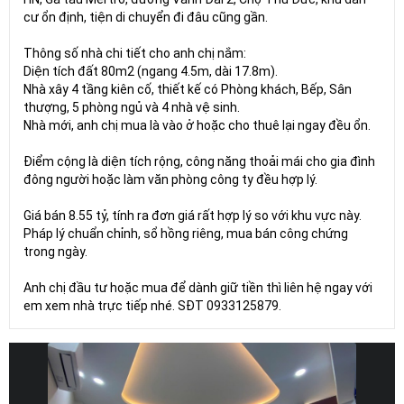
cư ổn định, tiện di chuyển đi đâu cũng gần.
Thông số nhà chi tiết cho anh chị nắm:
Diện tích đất 80m2 (ngang 4.5m, dài 17.8m).
Nhà xây 4 tầng kiên cố, thiết kế có Phòng khách, Bếp, Sân
thượng, 5 phòng ngủ và 4 nhà vệ sinh.
Nhà mới, anh chị mua là vào ở hoặc cho thuê lại ngay đều ổn.
Điểm cộng là diện tích rộng, công năng thoải mái cho gia đình
đông người hoặc làm văn phòng công ty đều hợp lý.
Giá bán 8.55 tỷ, tính ra đơn giá rất hợp lý so với khu vực này.
Pháp lý chuẩn chỉnh, sổ hồng riêng, mua bán công chứng
trong ngày.
Anh chị đầu tư hoặc mua để dành giữ tiền thì liên hệ ngay với
em xem nhà trực tiếp nhé. SĐT 0933125879.