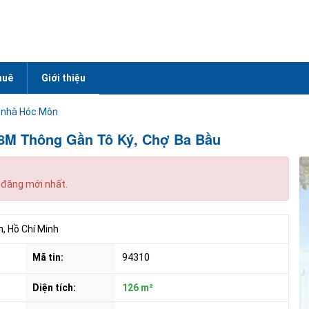
huê
Giới thiệu
 nhà Hóc Môn
 8M Thông Gần Tô Ký, Chợ Ba Bầu
 đăng mới nhất.
, Hồ Chí Minh
Mã tin:
94310
Diện tích:
126 m²