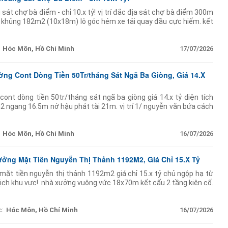
sát chợ bà điểm - chỉ 10.x tỷ! vị trí đắc địa sát chợ bà điểm 300m
ch khủng 182m2 (10x18m) lô góc hẻm xe tải quay đầu cực hiếm. kết
 nhà
Hóc Môn, Hồ Chí Minh
17/07/2026
ng Cont Dòng Tiền 50Tr/tháng Sát Ngã Ba Giòng, Giá 14.X
nt dòng tiền 50tr/tháng sát ngã ba giòng giá 14.x tỷ diện tích
 ngang 16.5m nở hậu phát tài 21m. vị trí 1/ nguyễn văn bứa cách
iner ra vào thoải mái. sổ hồng riêng hướng
Hóc Môn, Hồ Chí Minh
16/07/2026
ưởng Mặt Tiền Nguyễn Thị Thảnh 1192M2, Giá Chỉ 15.X Tỷ
mặt tiền nguyễn thị thảnh 1192m2 giá chỉ 15.x tỷ chủ ngộp hạ từ
địch khu vực! ️ nhà xưởng vuông vức 18x70m kết cấu 2 tầng kiên cố.
 triệu/tháng ổn định.
:
Hóc Môn, Hồ Chí Minh
16/07/2026