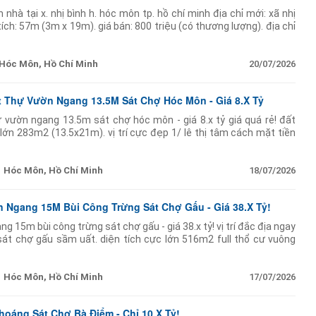
nhà tại x. nhị bình h. hóc môn tp. hồ chí minh địa chỉ mới: xã nhị
 tích: 57m (3m x 19m). giá bán: 800 triệu (có thương lượng). địa chỉ
 môn
Hóc Môn, Hồ Chí Minh
20/07/2026
ệt Thự Vườn Ngang 13.5M Sát Chợ Hóc Môn - Giá 8.X Tỷ
ự vườn ngang 13.5m sát chợ hóc môn - giá 8.x tỷ giá quá rẻ! đất
lớn 283m2 (13.5x21m). vị trí cực đẹp 1/ lê thị tâm cách mặt tiền
 hiện trạng nhà c4
Hóc Môn, Hồ Chí Minh
18/07/2026
n Ngang 15M Bùi Công Trừng Sát Chợ Gấu - Giá 38.X Tỷ!
 15m bùi công trừng sát chợ gấu - giá 38.x tỷ! vị trí đắc địa ngay
sát chợ gấu sầm uất. diện tích cực lớn 516m2 full thổ cư vuông
ờng nhựa 11m thông thoáng xe
Hóc Môn, Hồ Chí Minh
17/07/2026
hoáng Sát Chợ Bà Điểm - Chỉ 10.X Tỷ!