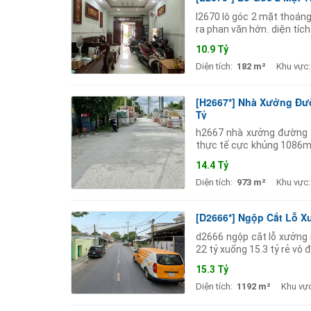
l2670 lô góc 2 mặt thoáng 
ra phan văn hớn. diện tí
cấu 4 tầng kiên cố có sẵn
10.9 Tỷ
Diện tích:
182 m²
Khu vực:
[H2667*] Nhà Xưởng Đườ
Tỷ
h2667 nhà xưởng đường co
thực tế cực khủng 1086m2
mặt tiền chỉ 50m xe conta
14.4 Tỷ
Diện tích:
973 m²
Khu vực:
[D2666*] Ngộp Cắt Lỗ X
d2666 ngộp cắt lỗ xưởng 
22 tỷ xuống 15.3 tỷ rẻ vô 
sẵn dòng tiền khai thác 60
15.3 Tỷ
Diện tích:
1192 m²
Khu vực