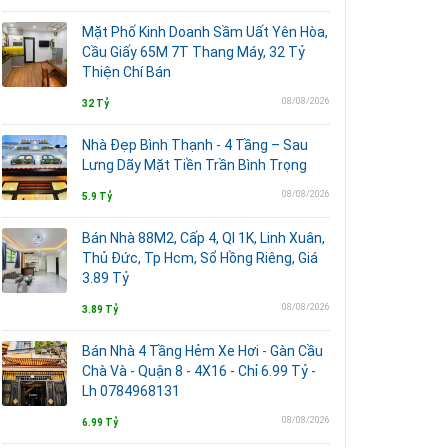
Mặt Phố Kinh Doanh Sầm Uất Yên Hòa,
Cầu Giấy 65M 7T Thang Máy, 32 Tỷ
Thiện Chí Bán
08/08/2026
32 Tỷ
Nhà Đẹp Bình Thạnh - 4 Tầng – Sau
Lưng Dãy Mặt Tiền Trần Bình Trọng
08/08/2026
5.9 Tỷ
Bán Nhà 88M2, Cấp 4, Ql 1K, Linh Xuân,
Thủ Đức, Tp Hcm, Sổ Hồng Riêng, Giá
3.89 Tỷ
08/08/2026
3.89 Tỷ
Bán Nhà 4 Tầng Hẻm Xe Hơi - Gàn Cầu
Chà Và - Quận 8 - 4X16 - Chỉ 6.99 Tỷ -
Lh 0784968131
08/08/2026
6.99 Tỷ