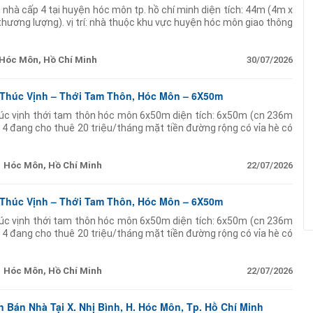
 nhà cấp 4 tại huyện hóc môn tp. hồ chí minh diện tích: 44m (4m x
 thương lượng). vị trí: nhà thuộc khu vực huyện hóc môn giao thông
i các tuyến
Hóc Môn, Hồ Chí Minh
30/07/2026
 Thúc Vịnh – Thới Tam Thôn, Hóc Môn – 6X50m
úc vịnh thới tam thôn hóc môn 6x50m diện tích: 6x50m (cn 236m
p 4 đang cho thuê 20 triệu/tháng mặt tiền đường rộng có vỉa hè có
p kinh doanh đầu tư giữ dòng
Hóc Môn, Hồ Chí Minh
22/07/2026
 Thúc Vịnh – Thới Tam Thôn, Hóc Môn – 6X50m
úc vịnh thới tam thôn hóc môn 6x50m diện tích: 6x50m (cn 236m
p 4 đang cho thuê 20 triệu/tháng mặt tiền đường rộng có vỉa hè có
p kinh doanh đầu tư giữ dòng
Hóc Môn, Hồ Chí Minh
22/07/2026
 Bán Nhà Tại X. Nhị Bình, H. Hóc Môn, Tp. Hồ Chí Minh