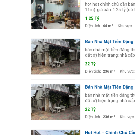
hot hot chính chủ cần bán
11m). giá bán: 1 25 tỷ (có
thuận tiện dễ dàng kết nố
1.25 Tỷ
Diện tích:
44 m²
Khu vực:
Bán Nhà Mặt Tiền Đặng
bán nhà mặt tiền đặng th
đất ở) hiện trạng: nhà cấ
sân vườn phía sau phù hợ
22 Tỷ
Diện tích:
236 m²
Khu vực:
Bán Nhà Mặt Tiền Đặng
bán nhà mặt tiền đặng th
đất ở) hiện trạng: nhà cấ
sân vườn phía sau phù hợ
22 Tỷ
Diện tích:
236 m²
Khu vực:
Hot Hot – Chính Chủ Cần