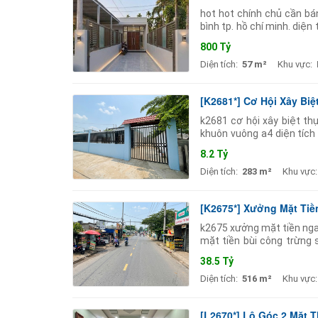
hot hot chính chủ cần bán 
bình tp. hồ chí minh. diện
cũ: xã nhị bình huyện hóc
800 Tỷ
Diện tích:
57 m²
Khu vực:
[K2681*] Cơ Hội Xây Bi
k2681 cơ hội xây biệt th
khuôn vuông a4 diện tích 
chỉ 20m sát chợ hóc môn.
8.2 Tỷ
Diện tích:
283 m²
Khu vực:
[K2675*] Xưởng Mặt Tiề
k2675 xưởng mặt tiền ngang
mặt tiền bùi công trừng 
vức 15x50m cực đẹp. đư
38.5 Tỷ
Diện tích:
516 m²
Khu vực:
[L2670*] Lô Góc 2 Mặt T