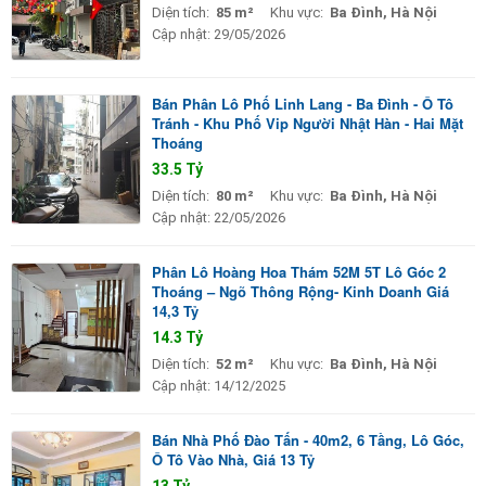
Diện tích:
85 m²
Khu vực:
Ba Đình, Hà Nội
Cập nhật:
29/05/2026
Bán Phân Lô Phố Linh Lang - Ba Đình - Ô Tô
Tránh - Khu Phố Vip Người Nhật Hàn - Hai Mặt
Thoáng
33.5 Tỷ
Diện tích:
80 m²
Khu vực:
Ba Đình, Hà Nội
Cập nhật:
22/05/2026
Phân Lô Hoàng Hoa Thám 52M 5T Lô Góc 2
Thoáng – Ngõ Thông Rộng- Kinh Doanh Giá
14,3 Tỷ
14.3 Tỷ
Diện tích:
52 m²
Khu vực:
Ba Đình, Hà Nội
Cập nhật:
14/12/2025
Bán Nhà Phố Đào Tấn - 40m2, 6 Tầng, Lô Góc,
Ô Tô Vào Nhà, Giá 13 Tỷ
13 Tỷ