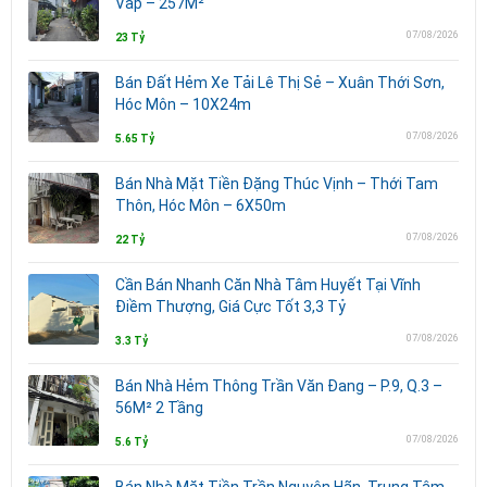
Vấp – 257M²
07/08/2026
23 Tỷ
Bán Đất Hẻm Xe Tải Lê Thị Sẻ – Xuân Thới Sơn,
Hóc Môn – 10X24m
07/08/2026
5.65 Tỷ
Bán Nhà Mặt Tiền Đặng Thúc Vịnh – Thới Tam
Thôn, Hóc Môn – 6X50m
07/08/2026
22 Tỷ
Cần Bán Nhanh Căn Nhà Tâm Huyết Tại Vĩnh
Điềm Thượng, Giá Cực Tốt 3,3 Tỷ
07/08/2026
3.3 Tỷ
Bán Nhà Hẻm Thông Trần Văn Đang – P.9, Q.3 –
56M² 2 Tầng
07/08/2026
5.6 Tỷ
Bán Nhà Mặt Tiền Trần Nguyên Hãn, Trung Tâm