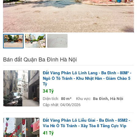
Bán đất Quận Ba Đình Hà Nội
Đất Vàng Phân Lô Linh Lang - Ba Đình - 80M² -
Ngõ Ô Tô Tránh - Khu Nhật Hàn - Giảm Chào 5
Tỷ
34 Tỷ
Diện tích:
80 m²
Khu vực:
Ba Đình, Hà Nội
Cập nhật:
04/06/2026
Đất Vàng Phân Lô Liễu Giai - Ba Đình - 85M2 -
Vỉa Hè Ô Tô Tránh - Xây Tòa 8 Tầng Cực Vip
41 Tỷ