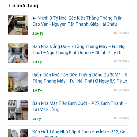
Tin mới đăng
► Nhỉnh 3 Tỷ Nhỏ, Góc Kiệt Thẳng Thông Trần
Cao Vân - Nguyễn Tất Thành, Giáp Hải Châu
07/08/2026
3.39 Tỷ
Bán Nhà Đống Đa – 7 Tầng Thang Máy – Full Nội
Thất – Ngõ Thông Kinh Doanh – Nhỉnh 9 Tỷ Lh
07/08/2026
9.3 Tỷ
Hiếm Bán Nhà Tôn Đức Thắng Đống Đa 30M² – 6
Tầng Thang Máy – Full Nội Thất Ở Ngay 8,9 Tỷ Lh
07/08/2026
8.9 Tỷ
Bán Nhà Mặt Tiền Bình Quới – P.27, Bình Thạnh –
131M² 3 Tầng
07/08/2026
20 Tỷ
Bán Đất Tặng Nhà Cấp 4 Phan Huy Ích – P.12, Gò