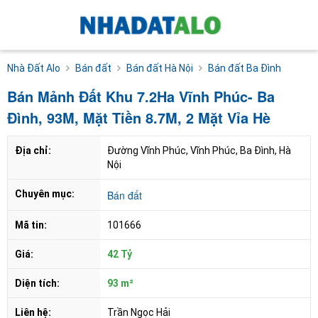
Nhà Đất Alo
Bán đất
Bán đất Hà Nội
Bán đất Ba Đình
Bán Mảnh Đất Khu 7.2Ha Vĩnh Phúc- Ba
Đình, 93M, Mặt Tiền 8.7M, 2 Mặt Vỉa Hè
Địa chỉ:
Đường Vĩnh Phúc, Vĩnh Phúc, Ba Đình, Hà 
Nội
Chuyên mục:
Bán đất
Mã tin:
101666
Giá:
42 Tỷ
Diện tích:
93 m²
Liên hệ:
Trần Ngọc Hải