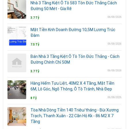
Nhà 3 Tầng Kiệt Ô Tô 583 Tôn Đức Thắng Cách
Đường 50 Mét - Gía Rẽ
06/08/2026
3.7 Tỷ
Mặt Tiền Knh Doanh Đường 10,5M Lương Trúc
Đàm
06/08/2026
7.5 Tỷ
Bán Nhà 3 Tầng Kiệt Ô Tô Tôn Đức Thắng - Cách
Đường Chính Chỉ 50M
06/08/2026
3.7 Tỷ
Hàng Hiếm Tựu Liệt, 40M2 X 4 Tầng, Mặt Tiền
6M, Lô Góc, Ngõ Thông, Ô Tô Tránh, Nhà Đẹp
06/08/2026
8 Tỷ
Tòa Nhà Dòng Tiền 140 Triệu/tháng - Bùi Xương
Trạch, Thanh Xuân - 22 Căn Hộ Kk - 86 M2 X 7
Tầng