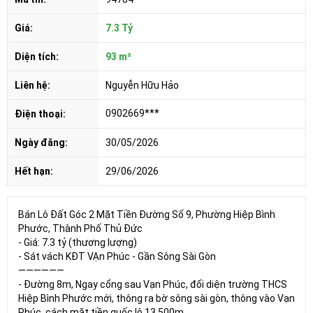
Giá:
7.3 Tỷ
Diện tích:
93 m²
Liên hệ:
Nguyễn Hữu Hảo
0902669***
Điện thoại:
Ngày đăng:
30/05/2026
Hết hạn:
29/06/2026
Bán Lô Đất Góc 2 Mặt Tiền Đường Số 9, Phường Hiệp Bình
Phước, Thành Phố Thủ Đức
- Giá: 7.3 tỷ (thương lượng)
- Sát vách KĐT VẠn Phúc - Gần Sông Sài Gòn
——————
- Đường 8m, Ngay cổng sau Vạn Phúc, đối diện trường THCS
Hiệp Bình Phước mới, thông ra bờ sông sài gòn, thông vào Vạn
Phúc, cách mặt tiền quốc lộ 13 500m