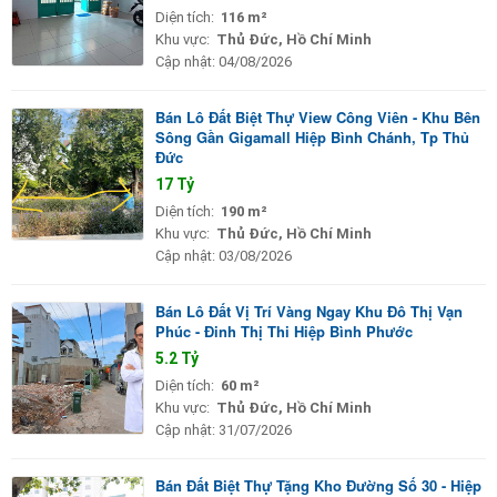
Diện tích:
116 m²
Khu vực:
Thủ Đức, Hồ Chí Minh
Cập nhật:
04/08/2026
Bán Lô Đất Biệt Thự View Công Viên - Khu Bên
Sông Gần Gigamall Hiệp Bình Chánh, Tp Thủ
Đức
17 Tỷ
Diện tích:
190 m²
Khu vực:
Thủ Đức, Hồ Chí Minh
Cập nhật:
03/08/2026
Bán Lô Đất Vị Trí Vàng Ngay Khu Đô Thị Vạn
Phúc - Đinh Thị Thi Hiệp Bình Phước
5.2 Tỷ
Diện tích:
60 m²
Khu vực:
Thủ Đức, Hồ Chí Minh
Cập nhật:
31/07/2026
Bán Đất Biệt Thự Tặng Kho Đường Số 30 - Hiệp