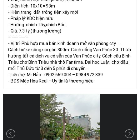
- Diện tích: 10x10= 93m
- Hiện trạng: đất trống tiện xây mới
- Pháp lý: KDC hiện hữu
- Hướng: chính Tây,chính Bắc
- Giá: 7.3 tỷ (thương lượng)
——————
- Vị trí: Phù hợp mua bán kinh doanh mở văn phòng cty......
Cách bờ kè sông sài gòn 300m. Cách cổng Vạn Phúc 30. Thừa
hưởng tất cả dịch vụ có sẵn của Vạn Phúc city. Cách cầu Bình
Triệu chợ Bình Triệu nhà thờ Fantima, Đại học Luật, chợ đầu
mối Thủ Đức từ 3 đến 5 phút di chuyển...
- Liên hệ: Mr Hảo - 0902 669 004 – 0984 972 839
- BĐS Mộc Hỏa Real – Uy tín là thương hiệu