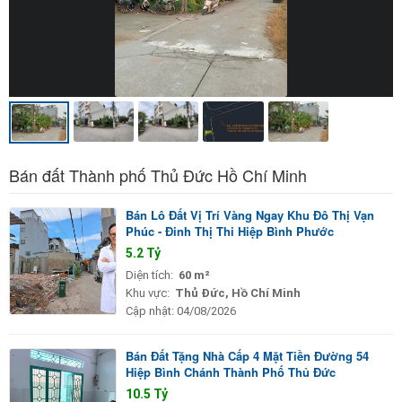
Bán đất Thành phố Thủ Đức Hồ Chí Minh
Bán Lô Đất Vị Trí Vàng Ngay Khu Đô Thị Vạn
Phúc - Đinh Thị Thi Hiệp Bình Phước
5.2 Tỷ
Diện tích:
60 m²
Khu vực:
Thủ Đức, Hồ Chí Minh
Cập nhật:
04/08/2026
Bán Đất Tặng Nhà Cấp 4 Mặt Tiền Đường 54
Hiệp Bình Chánh Thành Phố Thủ Đức
10.5 Tỷ