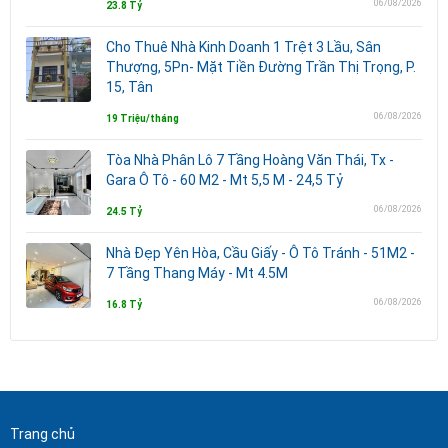
06/08/2026
23.8 Tỷ
Cho Thuê Nhà Kinh Doanh 1 Trệt 3 Lầu, Sân
Thượng, 5Pn- Mặt Tiền Đường Trần Thị Trọng, P.
15, Tân
06/08/2026
19 Triệu/tháng
Tòa Nhà Phân Lô 7 Tầng Hoàng Văn Thái, Tx -
Gara Ô Tô - 60 M2 - Mt 5,5 M - 24,5 Tỷ
06/08/2026
24.5 Tỷ
Nhà Đẹp Yên Hòa, Cầu Giấy - Ô Tô Tránh - 51M2 -
7 Tầng Thang Máy - Mt 4.5M
06/08/2026
16.8 Tỷ
Trang chủ