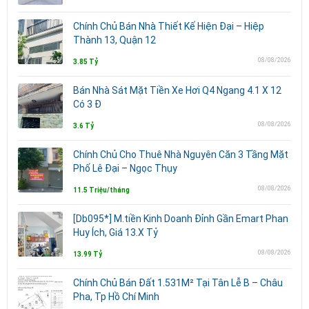
Chính Chủ Bán Nhà Thiết Kế Hiện Đại – Hiệp
Thành 13, Quận 12
08/08/2026
3.85 Tỷ
Bán Nhà Sát Mặt Tiền Xe Hơi Q4 Ngang 4.1 X 12
Có 3 Đ
08/08/2026
3.6 Tỷ
Chính Chủ Cho Thuê Nhà Nguyên Căn 3 Tầng Mặt
Phố Lê Đại – Ngọc Thụy
08/08/2026
11.5 Triệu/tháng
[Db095*] M.tiền Kinh Doanh Đỉnh Gần Emart Phan
Huy Ích, Giá 13.X Tỷ
08/08/2026
13.99 Tỷ
Chính Chủ Bán Đất 1.531M² Tại Tân Lễ B – Châu
Pha, Tp Hồ Chí Minh