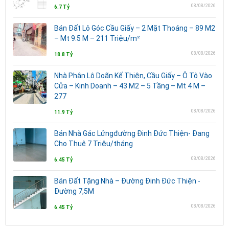
08/08/2026
6.7 Tỷ
Bán Đất Lô Góc Cầu Giấy – 2 Mặt Thoáng – 89 M2
– Mt 9.5 M – 211 Triệu/m²
08/08/2026
18.8 Tỷ
Nhà Phân Lô Doãn Kế Thiện, Cầu Giấy – Ô Tô Vào
Cửa – Kinh Doanh – 43 M2 – 5 Tầng – Mt 4 M –
277
08/08/2026
11.9 Tỷ
Bán Nhà Gác Lửngđường Đinh Đức Thiện- Đang
Cho Thuê 7 Triệu/tháng
08/08/2026
6.45 Tỷ
Bán Đất Tặng Nhà – Đường Đinh Đức Thiện -
Đường 7,5M
08/08/2026
6.45 Tỷ