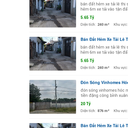
bán đất hẻm xe tải lê th
hẻm 6m xe tải vào tận đấ
phòng trọ gần ngã 4 nguy
5.65 Tỷ
Diện tích:
240 m²
Khu vực:
Bán Đất Hẻm Xe Tải Lê 
bán đất hẻm xe tải lê th
hẻm 6m xe tải vào tận đấ
phòng trọ gần ngã 4 nguy
5.65 Tỷ
Diện tích:
240 m²
Khu vực:
Đón Sóng Vinhomes Hóc 
đón sóng vinhomes hóc m
tiền đặng công bỉnh xuân
16m 54m tổng 876m . 250m
20 Tỷ
Diện tích:
876 m²
Khu vực:
Bán Đất Hẻm Xe Tải Lê 