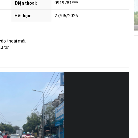
0919781***
Điện thoại:
Hết hạn:
27/06/2026
̀o thoải mái.
̀u tư.