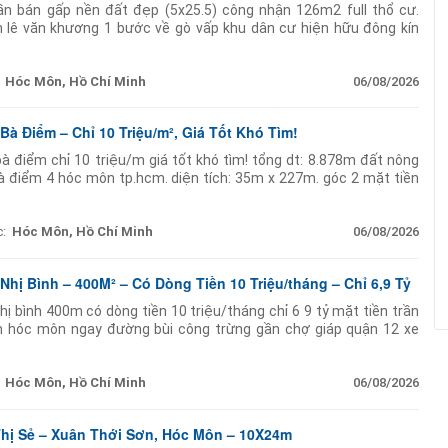
ần bán gấp nền đất đẹp (5x25.5) công nhận 126m2 full thổ cư.
lê văn khương 1 bước về gò vấp khu dân cư hiện hữu đông kín
hà 4 lầu xây ở nhưng
Hóc Môn, Hồ Chí Minh
06/08/2026
Bà Điểm – Chỉ 10 Triệu/m², Giá Tốt Khó Tìm!
à điểm chỉ 10 triệu/m giá tốt khó tìm! tổng dt: 8.878m đất nông
 điểm 4 hóc môn tp.hcm. diện tích: 35m x 227m. góc 2 mặt tiền
oạch dân cư đô thị. tách thửa
:
Hóc Môn, Hồ Chí Minh
06/08/2026
Nhị Bình – 400M² – Có Dòng Tiền 10 Triệu/tháng – Chỉ 6,9 Tỷ
ị bình 400m có dòng tiền 10 triệu/tháng chỉ 6 9 tỷ mặt tiền trần
ình hóc môn ngay đường bùi công trừng gần chợ giáp quận 12 xe
n tiện. dt: 16m 24m = 400m (102m
Hóc Môn, Hồ Chí Minh
06/08/2026
Thị Sẻ – Xuân Thới Sơn, Hóc Môn – 10X24m