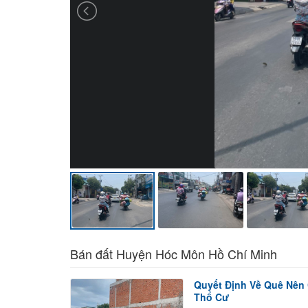
Bán đất Huyện Hóc Môn Hồ Chí Minh
Quyết Định Về Quê Nên 
Thổ Cư