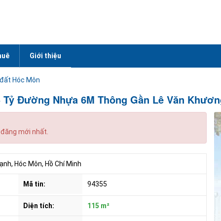
huê
Giới thiệu
 đất Hóc Môn
,55 Tỷ Đường Nhựa 6M Thông Gần Lê Văn Khươ
 đăng mới nhất.
nh, Hóc Môn, Hồ Chí Minh
Mã tin:
94355
Diện tích:
115 m²