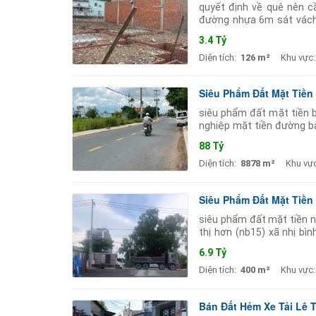
quyết định về quê nên c
đường nhựa 6m sát vách 
người ở mình mua đã xin n
3.4 Tỷ
Diện tích:
126 m²
Khu vực:
Siêu Phẩm Đất Mặt Tiền 
siêu phẩm đất mặt tiền b
nghiệp mặt tiền đường bà
mặt hông đường 5m. quy h
88 Tỷ
Diện tích:
8878 m²
Khu vực
Siêu Phẩm Đất Mặt Tiền 
siêu phẩm đất mặt tiền nh
thị hơn (nb15) xã nhị b
container lưu thông thuậ
6.9 Tỷ
Diện tích:
400 m²
Khu vực:
Bán Đất Hẻm Xe Tải Lê 