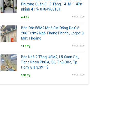
Phương Quận 8– 3 Tầng– 41M²– 4Pn–
nhỉnh 4 Tỷ- 0784968131
06/08/2026
4.4 Tỷ
Bán Đất 56M2 Mt 6,8M Đống Đa Giá
206 Tr/m2 Ngõ Thông Phong , Logoc 3
Mặt Thoáng
06/08/2026
11.5 Tỷ
Bán Nhà 2 Tầng, 48M2, Lã Xuân Oai,
Tăng Nhơn Phú A, Q9, Thủ Đức, Tp
Hcm, Giá 3,39 Tỷ
06/08/2026
3.39 Tỷ