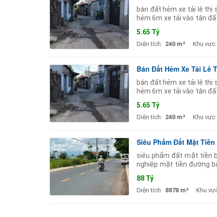
bán đất hẻm xe tải lê th
hẻm 6m xe tải vào tận đấ
phòng trọ gần ngã 4 nguy
5.65 Tỷ
Diện tích:
240 m²
Khu vực:
Bán Đất Hẻm Xe Tải Lê 
bán đất hẻm xe tải lê th
hẻm 6m xe tải vào tận đấ
phòng trọ gần ngã 4 nguy
5.65 Tỷ
Diện tích:
240 m²
Khu vực:
Siêu Phẩm Đất Mặt Tiền 
siêu phẩm đất mặt tiền b
nghiệp mặt tiền đường bà
mặt hông đường 5m. quy h
88 Tỷ
Diện tích:
8878 m²
Khu vực