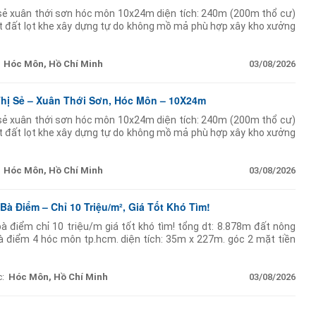
ị sẻ xuân thới sơn hóc môn 10x24m diện tích: 240m (200m thổ cư)
t đất lọt khe xây dựng tự do không mồ mả phù hợp xây kho xưởng
ễn văn bứa
Hóc Môn, Hồ Chí Minh
03/08/2026
Thị Sẻ – Xuân Thới Sơn, Hóc Môn – 10X24m
ị sẻ xuân thới sơn hóc môn 10x24m diện tích: 240m (200m thổ cư)
t đất lọt khe xây dựng tự do không mồ mả phù hợp xây kho xưởng
ễn văn bứa
Hóc Môn, Hồ Chí Minh
03/08/2026
Bà Điểm – Chỉ 10 Triệu/m², Giá Tốt Khó Tìm!
à điểm chỉ 10 triệu/m giá tốt khó tìm! tổng dt: 8.878m đất nông
 điểm 4 hóc môn tp.hcm. diện tích: 35m x 227m. góc 2 mặt tiền
oạch dân cư đô thị. tách thửa
:
Hóc Môn, Hồ Chí Minh
03/08/2026