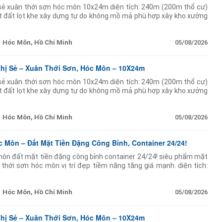
ị sẻ xuân thới sơn hóc môn 10x24m diện tích: 240m (200m thổ cư)
t đất lọt khe xây dựng tự do không mồ mả phù hợp xây kho xưởng
ễn văn bứa
Hóc Môn, Hồ Chí Minh
05/08/2026
Thị Sẻ – Xuân Thới Sơn, Hóc Môn – 10X24m
ị sẻ xuân thới sơn hóc môn 10x24m diện tích: 240m (200m thổ cư)
t đất lọt khe xây dựng tự do không mồ mả phù hợp xây kho xưởng
ễn văn bứa
Hóc Môn, Hồ Chí Minh
05/08/2026
Môn – Đất Mặt Tiền Đặng Công Bỉnh, Container 24/24!
ôn đất mặt tiền đặng công bỉnh container 24/24! siêu phẩm mặt
 thới sơn hóc môn vị trí đẹp tiềm năng tăng giá mạnh. diện tích:
 thổ cư còn lại đất cây lâu năm. mặt
Hóc Môn, Hồ Chí Minh
05/08/2026
Thị Sẻ – Xuân Thới Sơn, Hóc Môn – 10X24m