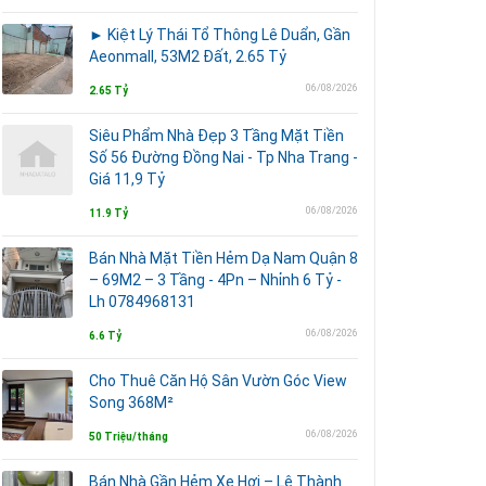
► Kiệt Lý Thái Tổ Thông Lê Duẩn, Gần
Aeonmall, 53M2 Đất, 2.65 Tỷ
06/08/2026
2.65 Tỷ
Siêu Phẩm Nhà Đẹp 3 Tầng Mặt Tiền
Số 56 Đường Đồng Nai - Tp Nha Trang -
Giá 11,9 Tỷ
06/08/2026
11.9 Tỷ
Bán Nhà Mặt Tiền Hẻm Dạ Nam Quận 8
– 69M2 – 3 Tầng - 4Pn – Nhỉnh 6 Tỷ -
Lh 0784968131
06/08/2026
6.6 Tỷ
Cho Thuê Căn Hộ Sân Vườn Góc View
Song 368M²
06/08/2026
50 Triệu/tháng
Bán Nhà Gần Hẻm Xe Hơi – Lê Thành