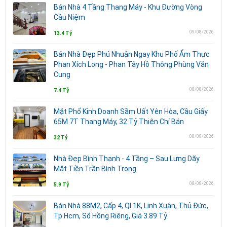
Bán Nhà 4 Tầng Thang Máy - Khu Đường Vòng
Cầu Niệm
09/08/2026
13.4 Tỷ
Bán Nhà Đẹp Phú Nhuận Ngay Khu Phố Ẩm Thực
Phan Xích Long - Phan Tây Hồ Thông Phùng Văn
Cung
08/08/2026
7.4 Tỷ
Mặt Phố Kinh Doanh Sầm Uất Yên Hòa, Cầu Giấy
65M 7T Thang Máy, 32 Tỷ Thiện Chí Bán
08/08/2026
32 Tỷ
Nhà Đẹp Bình Thạnh - 4 Tầng – Sau Lưng Dãy
Mặt Tiền Trần Bình Trọng
08/08/2026
5.9 Tỷ
Bán Nhà 88M2, Cấp 4, Ql 1K, Linh Xuân, Thủ Đức,
Tp Hcm, Sổ Hồng Riêng, Giá 3.89 Tỷ