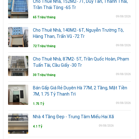
Cho Thuê Nhà, 152M2- 7T, Duy Tân, Thành Thái,
Trần Thái Tông -65 Tr
09/08/2026
65 Triệu/tháng
Cho Thuê Nhà, 140M2- 6T, Nguyễn Trường Tộ,
Hàng Than, Trấn Vũ -72 Tr
09/08/2026
72 Triệu/tháng
Cho Thuê Nhà, 87M2- 5T, Trần Quốc Hoàn, Phạm
Tuấn Tài, Cầu Giấy -30 Tr
09/08/2026
30 Triệu/tháng
Bán Gấp Giá Rẻ Duyên Hà 77M, 2 Tầng, Mặt Tiền
7M, 1.75 Tỷ Thanh Trì
09/08/2026
1.75 Tỷ
Nhà 4 Tầng Đẹp - Trung Tâm Miếu Hai Xã
09/08/2026
4.1 Tỷ