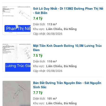
Sót Lô Duy Nhất - Dt 113M2 Đường Phan Thị Nề
- Sát Biển
7.4 Tỷ
Diện tích:
113 m²
Khu vực:
Liên Chiểu, Đà Nẵng
Cập nhật:
06/08/2026
Mặt Tiền Knh Doanh Đường 10,5M Lương Trúc
Đàm
7.5 Tỷ
Diện tích:
110 m²
Khu vực:
Liên Chiểu, Đà Nẵng
Cập nhật:
05/08/2026
Bán Đất Đường Trần Nguyên Đán - Sát Nguyễn
Sinh Sắc
7.7 Tỷ
Diện tích:
101 m²
Khu vực:
Liên Chiểu, Đà Nẵng