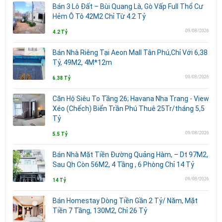
Bán 3 Lô Đất – Bùi Quang Là, Gò Vấp Full Thổ Cư
Hẻm Ô Tô 42M2 Chỉ Từ 4.2 Tỷ
09/08/2026
4.2 Tỷ
Bán Nhà Riêng Tại Aeon Mall Tân Phú,Chỉ Với 6,38
Tỷ, 49M2, 4M*12m
09/08/2026
6.38 Tỷ
Căn Hộ Siêu To Tầng 26; Havana Nha Trang - View
Xéo (Chếch) Biển Trần Phú Thuê 25Tr/tháng 5,5
Tỷ
09/08/2026
5.5 Tỷ
Bán Nhà Mặt Tiền Đường Quảng Hàm, – Dt 97M2,
Sau Qh Còn 56M2, 4 Tầng , 6 Phòng Chỉ 14 Tỷ
09/08/2026
14 Tỷ
Bán Homestay Dòng Tiền Gần 2 Tỷ/ Năm, Mặt
Tiền 7 Tầng, 130M2, Chỉ 26 Tỷ