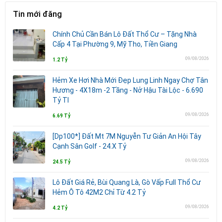
Tin mới đăng
Chính Chủ Cần Bán Lô Đất Thổ Cư – Tặng Nhà
Cấp 4 Tại Phường 9, Mỹ Tho, Tiền Giang
09/08/2026
1.2 Tỷ
Hẻm Xe Hơi Nhà Mới Đẹp Lung Linh Ngay Chợ Tân
Hương - 4X18m -2 Tầng - Nở Hậu Tài Lộc - 6.690
Tỷ Tl
09/08/2026
6.69 Tỷ
[Dp100*] Đất Mt 7M Nguyễn Tư Giản An Hội Tây
Cạnh Sân Golf - 24.X Tỷ
09/08/2026
24.5 Tỷ
Lô Đất Giá Rẻ, Bùi Quang Là, Gò Vấp Full Thổ Cư
Hẻm Ô Tô 42M2 Chỉ Từ 4.2 Tỷ
09/08/2026
4.2 Tỷ