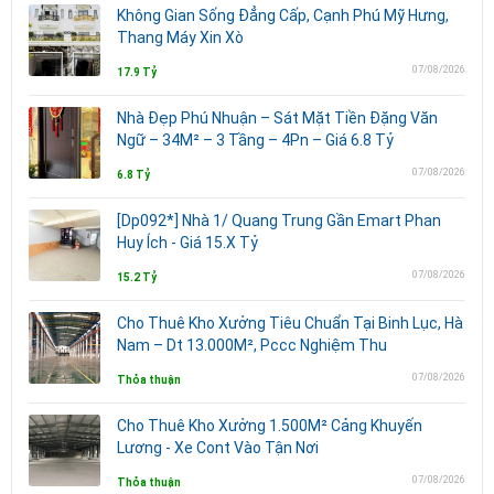
Không Gian Sống Đẳng Cấp, Cạnh Phú Mỹ Hưng,
Thang Máy Xin Xò
07/08/2026
17.9 Tỷ
Nhà Đẹp Phú Nhuận – Sát Mặt Tiền Đặng Văn
Ngữ – 34M² – 3 Tầng – 4Pn – Giá 6.8 Tỷ
07/08/2026
6.8 Tỷ
[Dp092*] Nhà 1/ Quang Trung Gần Emart Phan
Huy Ích - Giá 15.X Tỷ
07/08/2026
15.2 Tỷ
Cho Thuê Kho Xưởng Tiêu Chuẩn Tại Binh Lục, Hà
Nam – Dt 13.000M², Pccc Nghiệm Thu
07/08/2026
Thỏa thuận
Cho Thuê Kho Xưởng 1.500M² Cảng Khuyến
Lương - Xe Cont Vào Tận Nơi
07/08/2026
Thỏa thuận