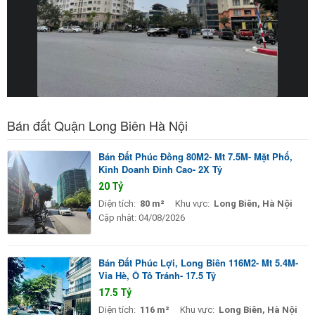
Bán đất Quận Long Biên Hà Nội
Bán Đất Phúc Đồng 80M2- Mt 7.5M- Mặt Phố,
Kinh Doanh Đỉnh Cao- 2X Tỷ
20 Tỷ
Diện tích:
80 m²
Khu vực:
Long Biên, Hà Nội
Cập nhật:
04/08/2026
Bán Đất Phúc Lợi, Long Biên 116M2- Mt 5.4M-
Vỉa Hè, Ô Tô Tránh- 17.5 Tỷ
17.5 Tỷ
Diện tích:
116 m²
Khu vực:
Long Biên, Hà Nội