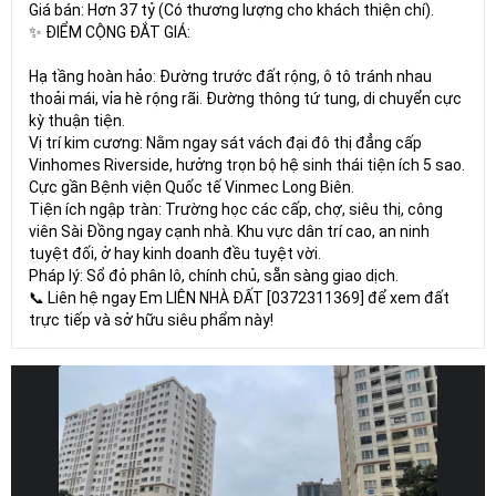
Giá bán: Hơn 37 tỷ (Có thương lượng cho khách thiện chí).
✨ ĐIỂM CỘNG ĐẮT GIÁ:
Hạ tầng hoàn hảo: Đường trước đất rộng, ô tô tránh nhau
thoải mái, vỉa hè rộng rãi. Đường thông tứ tung, di chuyển cực
kỳ thuận tiện.
Vị trí kim cương: Nằm ngay sát vách đại đô thị đẳng cấp
Vinhomes Riverside, hưởng trọn bộ hệ sinh thái tiện ích 5 sao.
Cực gần Bệnh viện Quốc tế Vinmec Long Biên.
Tiện ích ngập tràn: Trường học các cấp, chợ, siêu thị, công
viên Sài Đồng ngay cạnh nhà. Khu vực dân trí cao, an ninh
tuyệt đối, ở hay kinh doanh đều tuyệt vời.
Pháp lý: Sổ đỏ phân lô, chính chủ, sẵn sàng giao dịch.
📞 Liên hệ ngay Em LIÊN NHÀ ĐẤT [0372311369] để xem đất
trực tiếp và sở hữu siêu phẩm này!