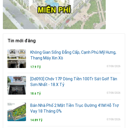
Tin mới đăng
Không Gian Sống Đẳng Cấp, Cạnh Phú Mỹ Hưng,
Thang Máy Xin Xò
07/08/2026
17.9 Tỷ
[Dd093] Chdv 17P Dòng Tiền 100Tr Sát Golf Tân
Sơn Nhất - 18.X Tỷ
07/08/2026
18.6 Tỷ
Bán Nhà Phố 2 Mặt Tiền Trục Đường 41M Hỗ Trợ
Vay 18 Tháng 0%
07/08/2026
14.89 Tỷ