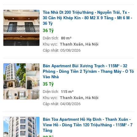
Tòa Nhà Dt 200 Triệu/tháng - Nguyễn Trãi, Tx -
30 Căn Hộ Khép Kín - 80 M2 X 9 Tầng - Mt 6 M -
36 Tỷ
36 Tỷ
Diện tích:
80 m²
Khu vực:
Thanh Xuân, Hà Nội
Cập nhật:
05/08/2026
Bán Apartment Bùi Xương Trạch - 115M² - 32
Phòng - Dòng Tiền 2 Tỷ/năm - Thang Máy - Ô Tô
Vào Nhà
35 Tỷ
Diện tích:
115 m²
Khu vực:
Thanh Xuân, Hà Nội
Cập nhật:
04/08/2026
Bán Tòa Apartment Hồ Hạ Đình - Thanh Xuân -
View Hồ - Dòng Tiền 120 Triệu/tháng - 115M² - 7
Tầng