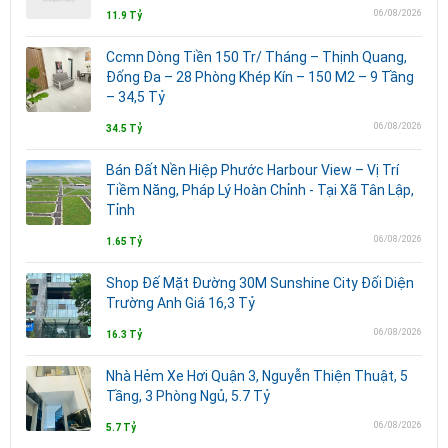
06/08/2026
11.9 Tỷ
Ccmn Dòng Tiền 150 Tr/ Tháng – Thịnh Quang,
Đống Đa – 28 Phòng Khép Kín – 150 M2 – 9 Tầng
– 34,5 Tỷ
06/08/2026
34.5 Tỷ
Bán Đất Nền Hiệp Phước Harbour View – Vị Trí
Tiềm Năng, Pháp Lý Hoàn Chỉnh - Tại Xã Tân Lập,
Tỉnh
06/08/2026
1.65 Tỷ
Shop Đế Mặt Đường 30M Sunshine City Đối Diện
Trường Anh Giá 16,3 Tỷ
06/08/2026
16.3 Tỷ
Nhà Hẻm Xe Hơi Quận 3, Nguyễn Thiện Thuật, 5
Tầng, 3 Phòng Ngủ, 5.7 Tỷ
06/08/2026
5.7 Tỷ