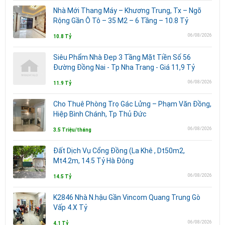
Nhà Mới Thang Máy – Khương Trung, Tx – Ngõ
Rộng Gần Ô Tô – 35 M2 – 6 Tầng – 10.8 Tỷ
06/08/2026
10.8 Tỷ
Siêu Phẩm Nhà Đẹp 3 Tầng Mặt Tiền Số 56
Đường Đồng Nai - Tp Nha Trang - Giá 11,9 Tỷ
06/08/2026
11.9 Tỷ
Cho Thuê Phòng Trọ Gác Lửng – Phạm Văn Đồng,
Hiệp Bình Chánh, Tp Thủ Đức
06/08/2026
3.5 Triệu/tháng
Đất Dịch Vụ Cổng Đồng (La Khê , Dt50m2,
Mt4.2m, 14.5 Tỷ Hà Đông
06/08/2026
14.5 Tỷ
K2846 Nhà N.hậu Gần Vincom Quang Trung Gò
Vấp 4.X Tỷ
06/08/2026
4.1 Tỷ