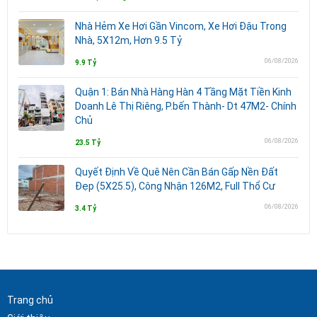
Nhà Hẻm Xe Hơi Gần Vincom, Xe Hơi Đậu Trong
Nhà, 5X12m, Hơn 9.5 Tỷ
06/08/2026
9.9 Tỷ
Quận 1: Bán Nhà Hàng Hàn 4 Tầng Mặt Tiền Kinh
Doanh Lê Thị Riêng, P.bến Thành- Dt 47M2- Chính
Chủ
06/08/2026
23.5 Tỷ
Quyết Định Về Quê Nên Cần Bán Gấp Nền Đất
Đẹp (5X25.5), Công Nhận 126M2, Full Thổ Cư
06/08/2026
3.4 Tỷ
Trang chủ