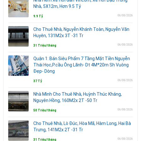
Nhà, 5X12m, Hơn 9.5 Tỷ
06/08/2026
9.9 Tỷ
Cho Thuê Nhà, Nguyễn Khánh Toàn, Nguyễn Văn
Huyên, 131M2x 3T -31 Tr
06/08/2026
31 Triệu/tháng
Quận 1: Bán Siêu Phẩm 7 Tầng Mặt Tiền Nguyễn
Thái Học,P.cầu Ông Lãnh- Dt 4M*20m Sh Vuông
Đẹp- Dòng
06/08/2026
37 Tỷ
Nhà Mình Cho Thuê Nhà, Huỳnh Thúc Kháng,
Nguyên Hồng, 160M2x 2T -50 Tr
06/08/2026
50 Triệu/tháng
Cho Thuê Nhà, Lò Đúc, Hòa Mã, Hàm Long, Hai Bà
Trưng, 141M2x 2T -31 Tr
06/08/2026
31 Triệu/tháng