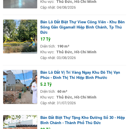
Khu vực:
Thủ Đức, Hồ Chí Minh
Cập nhật:
04/08/2026
Bán Lô Đất Biệt Thự View Công Viên - Khu Bên
Sông Gần Gigamall Hiệp Bình Chánh, Tp Thủ
Đức
17 Tỷ
Diện tích:
190 m²
Khu vực:
Thủ Đức, Hồ Chí Minh
Cập nhật:
03/08/2026
Bán Lô Đất Vị Trí Vàng Ngay Khu Đô Thị Vạn
Phúc - Đinh Thị Thi Hiệp Bình Phước
5.2 Tỷ
Diện tích:
60 m²
Khu vực:
Thủ Đức, Hồ Chí Minh
Cập nhật:
31/07/2026
Bán Đất Biệt Thự Tặng Kho Đường Số 30 - Hiệp
Bình Chánh - Thành Phố Thủ Đức