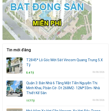
Tin mới đăng
T2845* Lô Góc Mới Sát Vincom Quang Trung 5.X
Tỷ
06/08/2026
5.4 Tỷ
Quận 3: Bán Nhà 6 Tầng Mặt Tiền Nguyẽn Thị
Minh Khai, P.bàn Cờ- Dt 268M2- 12M*33m- Nhà
Thiết Kế Sân
06/08/2026
117 Tỷ
Nhà Hẻm Xe Hơi Gần Vincom, Xe Hơi Đậu Trong