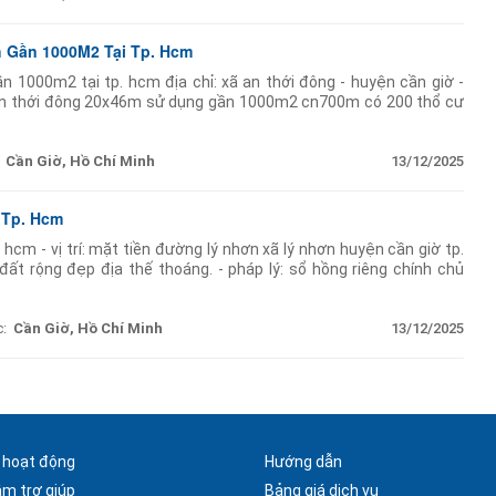
h Gần 1000M2 Tại Tp. Hcm
ần 1000m2 tại tp. hcm địa chỉ: xã an thới đông - huyện cần giờ -
an thới đông 20x46m sử dụng gần 1000m2 cn700m có 200 thổ cư
 vườn nghỉ dưỡn mức
Cần Giờ, Hồ Chí Minh
13/12/2025
 Tp. Hcm
. hcm - vị trí: mặt tiền đường lý nhơn xã lý nhơn huyện cần giờ tp.
 đất rộng đẹp địa thế thoáng. - pháp lý: sổ hồng riêng chính chủ
 - nằm ngay
:
Cần Giờ, Hồ Chí Minh
13/12/2025
 hoạt động
Hướng dẫn
âm trợ giúp
Bảng giá dịch vụ