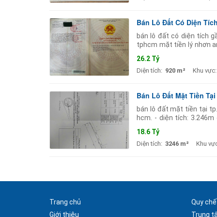
Bán Lô Đất Có Diện Tíc
bán lô đất có diện tích g
tphcm mặt tiền lý nhơn 
có nhà thích hợp làm nhà
26.2 Tỷ
Diện tích:
920 m²
Khu vực:
Bán Lô Đất Mặt Tiền Tại
bán lô đất mặt tiền tại tp
hcm. - diện tích: 3.246m
đứng tên giao dịch nhanh.
18.6 Tỷ
Diện tích:
3246 m²
Khu vực
Trang chủ
Quy chế
Giới thiệu
Trung t