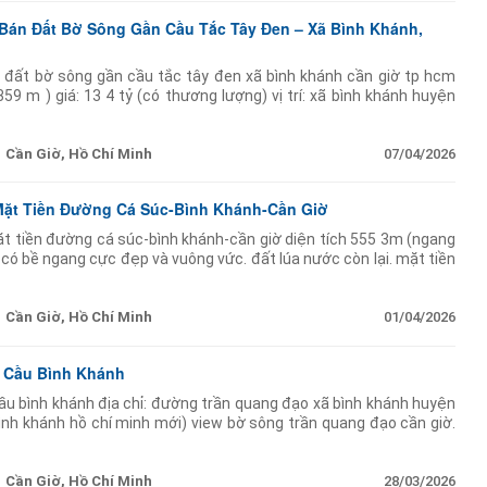
n Bán Đất Bờ Sông Gần Cầu Tắc Tây Đen – Xã Bình Khánh,
n đất bờ sông gần cầu tắc tây đen xã bình khánh cần giờ tp hcm
359 m ) giá: 13 4 tỷ (có thương lượng) vị trí: xã bình khánh huyện
Cần Giờ, Hồ Chí Minh
07/04/2026
Mặt Tiền Đường Cá Súc-Bình Khánh-Cần Giờ
 tiền đường cá súc-bình khánh-cần giờ diện tích 555 3m (ngang
có bề ngang cực đẹp và vuông vức. đất lúa nước còn lại. mặt tiền
 cá sức hiện đầu đường chưa thông
Cần Giờ, Hồ Chí Minh
01/04/2026
n Cầu Bình Khánh
cầu bình khánh địa chỉ: đường trần quang đạo xã bình khánh huyện
bình khánh hồ chí minh mới) view bờ sông trần quang đạo cần giờ.
m 180m thổ cư và 52m cây
Cần Giờ, Hồ Chí Minh
28/03/2026