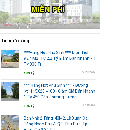
Tin mới đăng
***Hàng Hot Phú Sinh *** Diện Tích :
93,4 M2- Từ 2,2 Tỷ Giảm Bán Nhanh: - 1
Tỷ 830 Tr
06/08/2026
1.83 Tỷ
*** Hàng Hot Phú Sinh *** - Đường
Kt11 : 5X20 =100 - Giảm Giá Bán Nhanh
1.Tỷ 450 Còn Thương Lượng
06/08/2026
1.45 Tỷ
Bán Nhà 2 Tầng, 48M2, Lã Xuân Oai,
Tăng Nhơn Phú A, Q9, Thủ Đức, Tp
Hcm, Giá 3,39 Tỷ