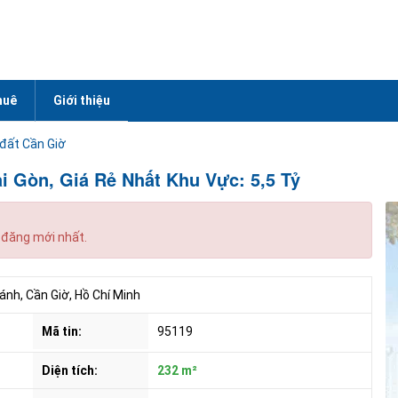
huê
Giới thiệu
đất Cần Giờ
i Gòn, Giá Rẻ Nhất Khu Vực: 5,5 Tỷ
 đăng mới nhất.
nh, Cần Giờ, Hồ Chí Minh
Mã tin:
95119
Diện tích:
232 m²