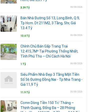
06/08/2026
3.39 Tỷ
Bán Nhà Đường Số 13, Long Bình, Q.9,
Tp Hcm. Dt 211M2, 3 Tầng, Shr, Giá
13.4 Tỷ
06/08/2026
13.4 Tỷ
Chính Chủ Bán Gấp Trang Trại
12.415,7M² Tại Phường Thống Nhất,
Tỉnh Phú Thọ – Chỉ Cách Hà Nội
06/08/2026
1 Tỷ
Siêu Phẩm Nhà Đẹp 3 Tầng Mặt Tiền
Số 56 Đường Đồng Nai - Tp Nha Trang -
Giá 11,9 Tỷ
06/08/2026
11.9 Tỷ
Ccmn Dòng Tiền 150 Tr/ Tháng –
Thịnh Quang, Đống Đa – 28 Phòng