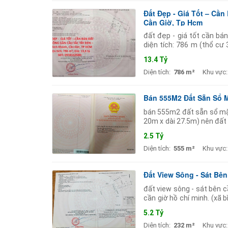
Đất Đẹp - Giá Tốt – Cầ
Cần Giờ, Tp Hcm
đất đẹp - giá tốt cần bá
diện tích: 786 m (thổ cư 
cần giờ tp hồ chí minh
13.4 Tỷ
Diện tích:
786 m²
Khu vực:
Bán 555M2 Đất Sẵn Sổ 
bán 555m2 đất sẵn sổ mặt
20m x dài 27.5m) nên đất 
đường bê tông 3m. đường
2.5 Tỷ
Diện tích:
555 m²
Khu vực:
Đất View Sông - Sát Bê
đất view sông - sát bên 
cần giờ hồ chí minh. (xã 
diện tích 232m 6x39) gồ
5.2 Tỷ
Diện tích:
232 m²
Khu vực: