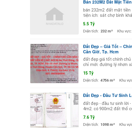
Bán 232M2 Đất Mặt Tiền
bán 232m2 đất mặt tiền b
tiện ích: sát chợ bình k
dân cư đông đúc - đất sổ
5.5 Tỷ
Diện tích:
232 m²
Khu vực:
Đất Đẹp – Giá Tốt – Chí
Cần Giờ, Tp. Hcm
đất đẹp giá tốt chính chủ 
chỉ mới: đường lý nhơn x
(gồm 2 mảnh liền kề: 2.8
15 Tỷ
Diện tích:
4756 m²
Khu vực
Đất Đẹp - Đầu Tư Sinh 
đất đẹp - đầu tư sinh lời 
4m2. có 900m2 đất thổ cư 
tiện ích xung quanh đầy
7.6 Tỷ
Diện tích:
1098 m²
Khu vực