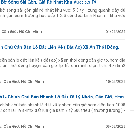
 Bờ Sông Sài Gòn, Giá Rẻ Nhất Khu Vực: 5,5 Tỷ
ờ sông sài gòn giá rẻ nhất khu vực: 5 5 tỷ - xung quanh đầy đủ
hánh gần cụm trường học cấp 1 2 3 ubnd xã bình khánh. - khu vực
Cần Giờ, Hồ Chí Minh
01/06/2026
nh Chủ Cần Bán Lô Đất Liền Kề ( Đất Ao) Xã An Thới Đông,
cần bán lô đất liền kề ( đất ao) xã an thới đông cần giờ tp. hcm địa
ã an thới đông huyện cần giờ tp. hồ chí minh diện tích: 4.756m2
45m2 và
:
Cần Giờ, Hồ Chí Minh
10/05/2026
Lời - Chính Chủ Bán Nhanh Lô Đất Xã Lý Nhơn, Cần Giờ, Hcm
- chính chủ bán nhanh lô đất xã lý nhơn cần giờ hcm diện tích: 1098
còn lại 198 4m2 đất lúa giá bán: 7 tỷ 600triệu ( thương lượng ) -
:
Cần Giờ, Hồ Chí Minh
05/05/2026