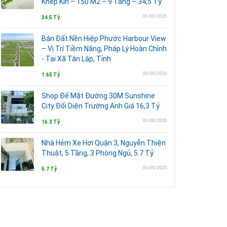
Khép Kín – 150 M2 – 9 Tầng – 34,5 Tỷ
06/08/2026
34.5 Tỷ
Bán Đất Nền Hiệp Phước Harbour View
– Vị Trí Tiềm Năng, Pháp Lý Hoàn Chỉnh
- Tại Xã Tân Lập, Tỉnh
06/08/2026
1.65 Tỷ
Shop Đế Mặt Đường 30M Sunshine
City Đối Diện Trường Anh Giá 16,3 Tỷ
06/08/2026
16.3 Tỷ
Nhà Hẻm Xe Hơi Quận 3, Nguyễn Thiện
Thuật, 5 Tầng, 3 Phòng Ngủ, 5.7 Tỷ
06/08/2026
5.7 Tỷ