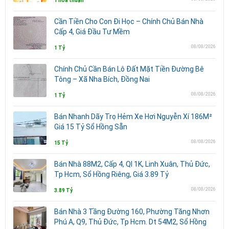
Thỏa thuận
Cần Tiền Cho Con Đi Học – Chính Chủ Bán Nhà
Cấp 4, Giá Đầu Tư Mềm
08/08/2026
1 Tỷ
Chính Chủ Cần Bán Lô Đất Mặt Tiền Đường Bê
Tông – Xã Nha Bích, Đồng Nai
08/08/2026
1 Tỷ
Bán Nhanh Dãy Trọ Hẻm Xe Hơi Nguyễn Xí 186M²
Giá 15 Tỷ Sổ Hồng Sẵn
08/08/2026
15 Tỷ
Bán Nhà 88M2, Cấp 4, Ql 1K, Linh Xuân, Thủ Đức,
Tp Hcm, Sổ Hồng Riêng, Giá 3.89 Tỷ
08/08/2026
3.89 Tỷ
Bán Nhà 3 Tầng Đường 160, Phường Tăng Nhơn
Phú A, Q9, Thủ Đức, Tp Hcm. Dt 54M2, Sổ Hồng