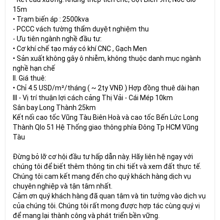
15m
• Trạm biến áp : 2500kva
- PCCC vách tường thẩm duyệt nghiệm thu
- Ưu tiên ngành nghề đầu tư:
• Cơ khí chế tạo máy có khí CNC , Gạch Men
• Sản xuất không gây ô nhiễm, không thuộc danh mục ngành
nghề hạn chế
II. Giá thuê:
• Chỉ 4.5 USD/m²/tháng ( ~ 2ty VNĐ ) Hợp đồng thuê dài hạn
III - Vị trí thuận lợi cách cảng Thị Vải - Cái Mép 10km
Sân bay Long Thành 25km
Kết nối cao tốc Vũng Tàu Biên Hoà và cao tốc Bến Lức Long
Thành Qlo 51 Hệ Thống giao thông phía Đông Tp HCM Vũng
Tàu
Đừng bỏ lỡ cơ hội đầu tư hấp dẫn này. Hãy liên hệ ngay với
chúng tôi để biết thêm thông tin chi tiết và xem đất thực tế.
Chúng tôi cam kết mang đến cho quý khách hàng dịch vụ
chuyên nghiệp và tận tâm nhất.
Cảm ơn quý khách hàng đã quan tâm và tin tưởng vào dịch vụ
của chúng tôi. Chúng tôi rất mong được hợp tác cùng quý vị
để mang lại thành công và phát triển bền vững.