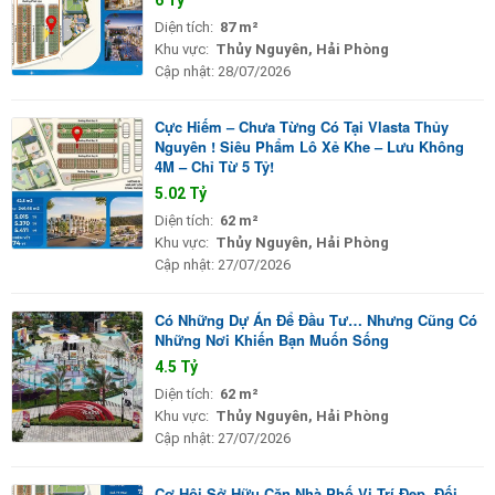
6 Tỷ
Diện tích:
87 m²
Khu vực:
Thủy Nguyên, Hải Phòng
Cập nhật:
28/07/2026
Cực Hiếm – Chưa Từng Có Tại Vlasta Thủy
Nguyên ! Siêu Phẩm Lô Xẻ Khe – Lưu Không
4M – Chỉ Từ 5 Tỷ!
5.02 Tỷ
Diện tích:
62 m²
Khu vực:
Thủy Nguyên, Hải Phòng
Cập nhật:
27/07/2026
Có Những Dự Án Để Đầu Tư… Nhưng Cũng Có
Những Nơi Khiến Bạn Muốn Sống
4.5 Tỷ
Diện tích:
62 m²
Khu vực:
Thủy Nguyên, Hải Phòng
Cập nhật:
27/07/2026
Cơ Hội Sở Hữu Căn Nhà Phố Vị Trí Đẹp, Đối