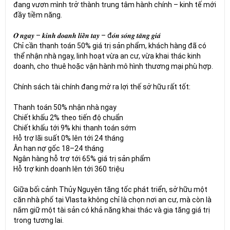
đang vươn mình trở thành trung tâm hành chính – kinh tế mới
đầy tiềm năng.
𝑶̛̉ 𝒏𝒈𝒂𝒚 – 𝒌𝒊𝒏𝒉 𝒅𝒐𝒂𝒏𝒉 𝒍𝒊𝒆̂̀𝒏 𝒕𝒂𝒚 – đ𝒐́𝒏 𝒔𝒐́𝒏𝒈 𝒕𝒂̆𝒏𝒈 𝒈𝒊𝒂́
Chỉ cần thanh toán 50% giá trị sản phẩm, khách hàng đã có
thể nhận nhà ngay, linh hoạt vừa an cư, vừa khai thác kinh
doanh, cho thuê hoặc vận hành mô hình thương mại phù hợp.
Chính sách tài chính đang mở ra lợi thế sở hữu rất tốt:
Thanh toán 50% nhận nhà ngay
Chiết khấu 2% theo tiến độ chuẩn
Chiết khấu tới 9% khi thanh toán sớm
Hỗ trợ lãi suất 0% lên tới 24 tháng
Ân hạn nợ gốc 18–24 tháng
Ngân hàng hỗ trợ tới 65% giá trị sản phẩm
Hỗ trợ kinh doanh lên tới 360 triệu
Giữa bối cảnh Thủy Nguyên tăng tốc phát triển, sở hữu một
căn nhà phố tại Vlasta không chỉ là chọn nơi an cư, mà còn là
nắm giữ một tài sản có khả năng khai thác và gia tăng giá trị
trong tương lai.