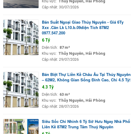
Khu vực:
Thủy Nguyên, Hải Phòng
Cập nhật:
30/07/2026
Bán Suất Ngoại Giao Thủy Nguyên - Giá 6Ty
Xxx .Căn Lk L10.b.09diện Tích 87M2
0977.547.200
6 Tỷ
Diện tích:
87 m²
Khu vực:
Thủy Nguyên, Hải Phòng
Cập nhật:
29/07/2026
Bán Biệt Thự Liền Kề Châu Âu Tại Thủy Nguyên
– 62M2, Không Gian Sống Đỉnh Cao, Chỉ 4.5 Tỷ!
4.3 Tỷ
Diện tích:
63 m²
Khu vực:
Thủy Nguyên, Hải Phòng
Cập nhật:
28/07/2026
Siêu Sốc Chỉ Nhỉnh 6 Tỷ Sở Hưu Ngay Nhà Phố
Liên Kề 87M2 Trung Tâm Thuỷ Nguyên