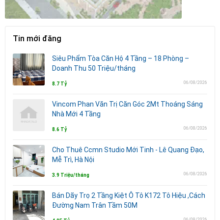
Tin mới đăng
Siêu Phẩm Tòa Căn Hộ 4 Tầng – 18 Phòng –
Doanh Thu 50 Triệu/tháng
06/08/2026
8.7 Tỷ
Vincom Phan Văn Trị Căn Góc 2Mt Thoáng Sáng
Nhà Mới 4 Tầng
06/08/2026
8.6 Tỷ
Cho Thuê Ccmn Studio Mới Tinh - Lê Quang Đạo,
Mễ Trì, Hà Nội
06/08/2026
3.9 Triệu/tháng
Bán Dãy Trọ 2 Tầng Kiệt Ô Tô K172 Tô Hiệu ,Cách
Đường Nam Trân Tầm 50M
06/08/2026