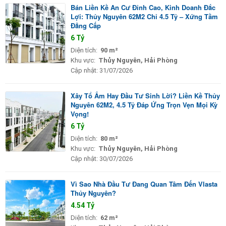
Bán Liền Kề An Cư Đỉnh Cao, Kinh Doanh Đắc
Lợi: Thủy Nguyên 62M2 Chỉ 4.5 Tỷ – Xứng Tầm
Đẳng Cấp
6 Tỷ
Diện tích:
90 m²
Khu vực:
Thủy Nguyên, Hải Phòng
Cập nhật:
31/07/2026
Xây Tổ Ấm Hay Đầu Tư Sinh Lời? Liền Kề Thủy
Nguyên 62M2, 4.5 Tỷ Đáp Ứng Trọn Vẹn Mọi Kỳ
Vọng!
6 Tỷ
Diện tích:
80 m²
Khu vực:
Thủy Nguyên, Hải Phòng
Cập nhật:
30/07/2026
Vì Sao Nhà Đầu Tư Đang Quan Tâm Đến Vlasta
Thủy Nguyên?
4.54 Tỷ
Diện tích:
62 m²