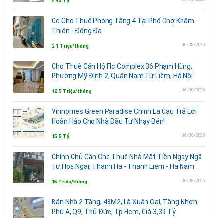
4.95 Tỷ
Cc Cho Thuê Phòng Tầng 4 Tại Phố Chợ Khâm
Thiên - Đống Đa
06/08/2026
2.1 Triệu/tháng
Cho Thuê Căn Hộ Flc Complex 36 Phạm Hùng,
Phường Mỹ Đình 2, Quận Nam Từ Liêm, Hà Nội
06/08/2026
12.5 Triệu/tháng
Vinhomes Green Paradise Chính Là Câu Trả Lời
Hoàn Hảo Cho Nhà Đầu Tư Nhạy Bén!
06/08/2026
15.5 Tỷ
Chính Chủ Cần Cho Thuê Nhà Mặt Tiền Ngay Ngã
Tư Hòa Ngãi, Thanh Hà - Thanh Liêm - Hà Nam
06/08/2026
15 Triệu/tháng
Bán Nhà 2 Tầng, 48M2, Lã Xuân Oai, Tăng Nhơn
Phú A, Q9, Thủ Đức, Tp Hcm, Giá 3,39 Tỷ