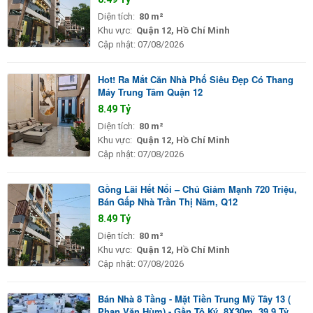
Diện tích:
80 m²
Khu vực:
Quận 12, Hồ Chí Minh
Cập nhật:
07/08/2026
Hot! Ra Mắt Căn Nhà Phố Siêu Đẹp Có Thang
Máy Trung Tâm Quận 12
8.49 Tỷ
Diện tích:
80 m²
Khu vực:
Quận 12, Hồ Chí Minh
Cập nhật:
07/08/2026
Gồng Lãi Hết Nổi – Chủ Giảm Mạnh 720 Triệu,
Bán Gấp Nhà Trần Thị Năm, Q12
8.49 Tỷ
Diện tích:
80 m²
Khu vực:
Quận 12, Hồ Chí Minh
Cập nhật:
07/08/2026
Bán Nhà 8 Tầng - Mặt Tiền Trung Mỹ Tây 13 (
Phan Văn Hùm) - Gần Tô Ký, 8X30m, 39,9 Tỷ