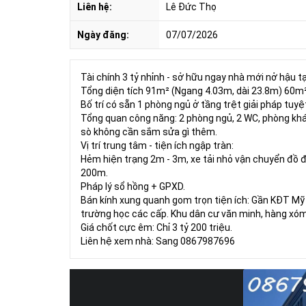
Liên hệ:
Lê Đức Thọ
Ngày đăng:
07/07/2026
Tài chính 3 tỷ nhỉnh - sở hữu ngay nhà mới nở hậu tạ
Tổng diện tích 91m² (Ngang 4.03m, dài 23.8m) 60m²
Bố trí có sẵn 1 phòng ngủ ở tầng trệt giải pháp tuyệt
Tổng quan công năng: 2 phòng ngủ, 2 WC, phòng khách,
sò không cần sắm sửa gì thêm.
Vị trí trung tâm - tiện ích ngập tràn:
Hẻm hiện trạng 2m - 3m, xe tải nhỏ vận chuyển đồ đ
200m.
Pháp lý sổ hồng + GPXD.
Bán kính xung quanh gom trọn tiện ích: Gần KĐT Mỹ G
trường học các cấp. Khu dân cư văn minh, hàng xóm
Giá chốt cực êm: Chỉ 3 tỷ 200 triệu.
Liên hệ xem nhà: Sang 0867987696