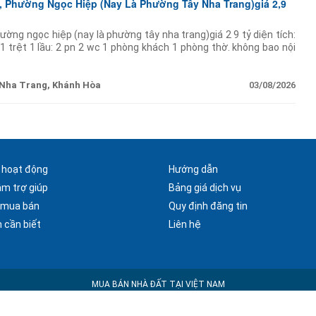
, Phường Ngọc Hiệp (Nay Là Phường Tây Nha Trang)giá 2,9
ường ngọc hiệp (nay là phường tây nha trang)giá 2 9 tỷ diện tích:
trệt 1 lầu: 2 pn 2 wc 1 phòng khách 1 phòng thờ. không bao nội
m hiện trạng
Nha Trang, Khánh Hòa
03/08/2026
 hoạt động
Hướng dẫn
âm trợ giúp
Bảng giá dịch vụ
 mua bán
Quy định đăng tin
 cần biết
Liên hệ
MUA BÁN NHÀ ĐẤT TẠI VIỆT NAM
Copyright © 2025 Nhà Đất Alo