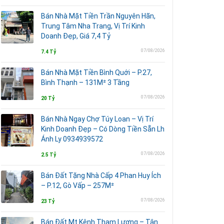
Bán Nhà Mặt Tiền Trần Nguyên Hãn,
Trung Tâm Nha Trang, Vị Trí Kinh
Doanh Đẹp, Giá 7,4 Tỷ
07/08/2026
7.4 Tỷ
Bán Nhà Mặt Tiền Bình Quới – P.27,
Bình Thạnh – 131M² 3 Tầng
07/08/2026
20 Tỷ
Bán Nhà Ngay Chợ Túy Loan – Vị Trí
Kinh Doanh Đẹp – Có Dòng Tiền Sẵn Lh
Ánh Ly 0934939572
07/08/2026
2.5 Tỷ
Bán Đất Tặng Nhà Cấp 4 Phan Huy Ích
– P.12, Gò Vấp – 257M²
07/08/2026
23 Tỷ
Bán Đất Mt Kênh Tham Lương – Tân