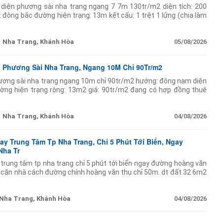
 diện phương sài nha trang ngang 7 7m 130tr/m2 diện tích: 200
 đông bắc đường hiện trạng: 13m kết cấu: 1 trệt 1 lửng (chia làm
wc bếp phòng khách
Nha Trang, Khánh Hòa
05/08/2026
 Phương Sài Nha Trang, Ngang 10M Chỉ 90Tr/m2
ương sài nha trang ngang 10m chỉ 90tr/m2 hướng: đông nam diện
ường hiện trạng rộng: 13m2 giá: 90tr/m2 đang có hợp đồng thuê
em bđs xin gọi: ms thu o888 177 oo7 sàn giao
Nha Trang, Khánh Hòa
04/08/2026
y Trung Tâm Tp Nha Trang, Chỉ 5 Phút Tới Biển, Ngay
Nha Tr
trung tâm tp nha trang chỉ 5 phút tới biển ngay đường hoàng văn
tỷ căn nhà cách đường chính hoàng văn thụ chỉ 50m. dt đất 32 6m2
81 9m2. ghi
Nha Trang, Khánh Hòa
04/08/2026