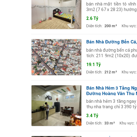
bán nhà mặt tiền tô vĩnh
3m2 (7 67 x 28 23) hướng:
2 gian) bao gồm: 4 pn 3 
2.6 Tỷ
Diện tích:
200 m²
Khu vực:
Bán Nhà Đường Bến Cá,
bán nhà đường bến cá ph
tích: 211 9m2 (10x20) đ
thuế phí hai bên liên hệ x
19.1 Tỷ
Diện tích:
212 m²
Khu vực:
Bán Nhà Hẻm 3 Tầng Nga
Đường Hoàng Văn Thụ 
bán nhà hẻm 3 tầng ngay 
thụ nha trang chỉ 3 390 
(ngang 4m5 dài 7 2) dtsd 
3.4 Tỷ
Diện tích:
33 m²
Khu vực: