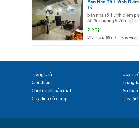
Bán Nhà Tổ 1 Vĩnh Điềm
Tỷ
bán nhà tổ 1 vĩnh điềm ph
55 3m ngang 6 26m gồm 1 
thất hướng: tây đường hẻ
2.9 Tỷ
Diện tích:
55 m²
Khu vực:
Trang chủ
Quy chế
Giới thiệu
Trung t
Chính sách bảo mật
An toàn
Quy định sử dụng
Quy định