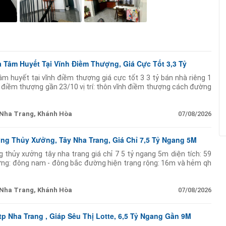
Tâm Huyết Tại Vĩnh Điềm Thượng, Giá Cực Tốt 3,3 Tỷ
m huyết tại vĩnh điềm thượng giá cực tốt 3 3 tỷ bán nhà riêng 1
ĩnh điềm thượng gần 23/10 vị trí: thôn vĩnh điềm thượng cách đường
thoáng kết nối 2 trục
Nha Trang, Khánh Hòa
07/08/2026
ng Thủy Xưởng, Tây Nha Trang, Giá Chỉ 7,5 Tỷ Ngang 5M
 thủy xưởng tây nha trang giá chỉ 7 5 tỷ ngang 5m diện tích: 59
g: đông nam - đông bắc đường hiện trạng rộng: 16m và hẻm qh
ầng giá bán: 7 5
Nha Trang, Khánh Hòa
07/08/2026
p Nha Trang , Giáp Sêu Thị Lotte, 6,5 Tỷ Ngang Gần 9M