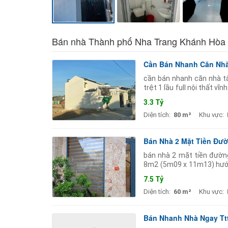
Bán nhà Thành phố Nha Trang Khánh Hòa
Cần Bán Nhanh Căn Nhà 
cần bán nhanh căn nhà tâ
trệt 1 lầu full nội thất v
23/10 chỉ 50m hẻm thông 
3.3 Tỷ
Diện tích:
80 m²
Khu vực:
Bán Nhà 2 Mặt Tiền Đườ
bán nhà 2 mặt tiền đường
8m2 (5m09 x 11m13) hướn
rộng 3m5. kết cấu: nhà 4 t
7.5 Tỷ
Diện tích:
60 m²
Khu vực:
Bán Nhanh Nhà Ngay Ttt