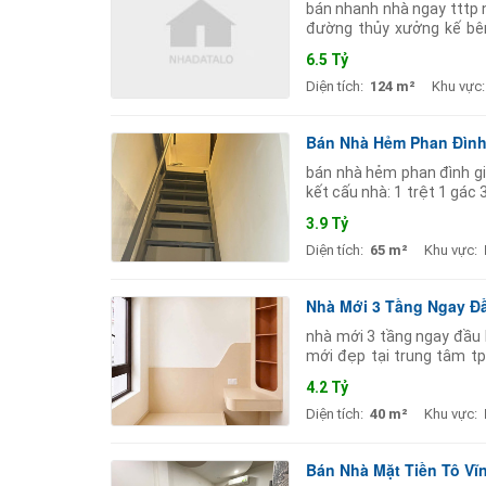
bán nhanh nhà ngay tttp n
đường thủy xưởng kế bên
đường 23/10 chỉ 100m. ch
6.5 Tỷ
Diện tích:
124 m²
Khu vực:
Bán Nhà Hẻm Phan Đình 
bán nhà hẻm phan đình gi
kết cấu nhà: 1 trệt 1 gác 
9m2 diện tích xây dựng: 
3.9 Tỷ
Diện tích:
65 m²
Khu vực:
Nhà Mới 3 Tầng Ngay Đầ
nhà mới 3 tầng ngay đầu h
mới đẹp tại trung tâm tp
máy) - gần chợ phương s
4.2 Tỷ
Diện tích:
40 m²
Khu vực:
Bán Nhà Mặt Tiền Tô Vĩ