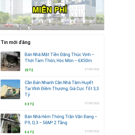
Tin mới đăng
Bán Nhà Mặt Tiền Đặng Thúc Vịnh –
Thới Tam Thôn, Hóc Môn – 6X50m
07/08/2026
22 Tỷ
Cần Bán Nhanh Căn Nhà Tâm Huyết
Tại Vĩnh Điềm Thượng, Giá Cực Tốt 3,3
Tỷ
07/08/2026
3.3 Tỷ
Bán Nhà Hẻm Thông Trần Văn Đang –
P.9, Q.3 – 56M² 2 Tầng
07/08/2026
5.6 Tỷ