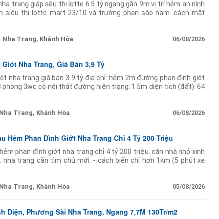
ha trang giáp sêu thị lotte 6 5 tỷ ngang gần 9m vị trí hẻm an nính
 siêu thị lotte mart 23/10 và trường phan sào nam. cách mặt
ợ và trường học các cấp ngay
Nha Trang, Khánh Hòa
06/08/2026
Giót Nha Trang, Giá Bán 3,9 Tỷ
ót nha trang giá bán 3 9 tỷ địa chỉ: hẻm 2m đường phan đình giót
3 phòng 3wc có nội thất đường hiện trạng: 1 5m diện tích (đất): 64
94 9m2
Nha Trang, Khánh Hòa
06/08/2026
u Hẻm Phan Đình Giớt Nha Trang Chỉ 4 Tỷ 200 Triệu
ẻm phan đình giớt nha trang chỉ 4 tỷ 200 triệu. căn nhà nhỏ xinh
. nha trang cần tìm chủ mới. - cách biển chỉ hơn 1km (5 phút xe
ài chợ đầm
Nha Trang, Khánh Hòa
05/08/2026
nh Diện, Phương Sài Nha Trang, Ngang 7,7M 130Tr/m2