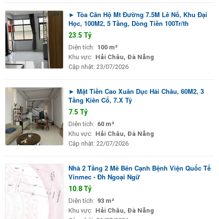
► Tòa Căn Hộ Mt Đường 7.5M Lê Nổ, Khu Đại
Học, 100M2, 5 Tầng, Dòng Tiền 100Tr/th
23.5 Tỷ
Diện tích:
100 m²
Khu vực:
Hải Châu, Đà Nẵng
Cập nhật:
23/07/2026
► Mặt Tiền Cao Xuân Dục Hải Châu, 60M2, 3
Tầng Kiên Cố, 7.X Tỷ
7.5 Tỷ
Diện tích:
60 m²
Khu vực:
Hải Châu, Đà Nẵng
Cập nhật:
22/07/2026
Nhà 2 Tầng 2 Mê Bên Cạnh Bệnh Viện Quốc Tế
Vinmec - Đh Ngoại Ngữ
10.8 Tỷ
Diện tích:
93 m²
Khu vực:
Hải Châu, Đà Nẵng