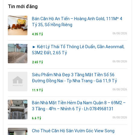
Tin mới đăng
Bán Căn Hộ An Tiến – Hoàng Anh Gold, 111M² 4
Tỷ 35, Sổ Hồng Riêng
06/08/2026
4.35 Tỷ
► Kiệt Lý Thái Tổ Thông Lê Duẩn, Gần Aeonmall,
53M2 Đất, 2.65 Tỷ
06/08/2026
2.65 Tỷ
Siêu Phẩm Nhà Đẹp 3 Tầng Mặt Tiền Số 56
Đường Đồng Nai - Tp Nha Trang - Giá 11,9 Tỷ
06/08/2026
11.9 Tỷ
Bán Nhà Mặt Tiền Hẻm Dạ Nam Quận 8 – 69M2 –
3 Tầng - 4Pn – Nhỉnh 6 Tỷ - Lh 0784968131
06/08/2026
6.6 Tỷ
Cho Thuê Căn Hộ Sân Vườn Góc View Song