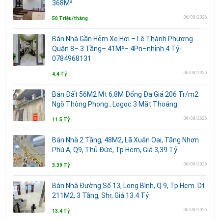
368M²
06/08/2026
50 Triệu/tháng
Bán Nhà Gần Hẻm Xe Hơi – Lê Thành Phương
Quận 8– 3 Tầng– 41M²– 4Pn–nhỉnh 4 Tỷ-
0784968131
06/08/2026
4.4 Tỷ
Bán Đất 56M2 Mt 6,8M Đống Đa Giá 206 Tr/m2
Ngõ Thông Phong , Logoc 3 Mặt Thoáng
06/08/2026
11.5 Tỷ
Bán Nhà 2 Tầng, 48M2, Lã Xuân Oai, Tăng Nhơn
Phú A, Q9, Thủ Đức, Tp Hcm, Giá 3,39 Tỷ
06/08/2026
3.39 Tỷ
Bán Nhà Đường Số 13, Long Bình, Q.9, Tp Hcm. Dt
211M2, 3 Tầng, Shr, Giá 13.4 Tỷ
06/08/2026
13.4 Tỷ