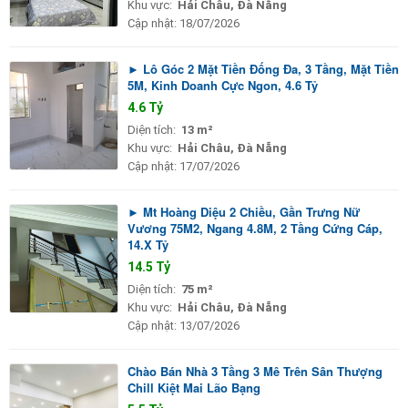
Khu vực:
Hải Châu, Đà Nẵng
Cập nhật:
18/07/2026
► Lô Góc 2 Mặt Tiền Đống Đa, 3 Tầng, Mặt Tiền
5M, Kinh Doanh Cực Ngon, 4.6 Tỷ
4.6 Tỷ
Diện tích:
13 m²
Khu vực:
Hải Châu, Đà Nẵng
Cập nhật:
17/07/2026
► Mt Hoàng Diệu 2 Chiều, Gần Trưng Nữ
Vương 75M2, Ngang 4.8M, 2 Tầng Cứng Cáp,
14.X Tỷ
14.5 Tỷ
Diện tích:
75 m²
Khu vực:
Hải Châu, Đà Nẵng
Cập nhật:
13/07/2026
Chào Bán Nhà 3 Tầng 3 Mê Trên Sân Thượng
Chill Kiệt Mai Lão Bạng