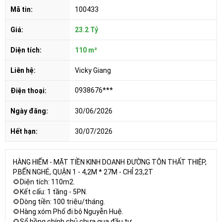
Mã tin:
100433
Giá:
23.2 Tỷ
Diện tích:
110 m²
Liên hệ:
Vicky Giang
0938676***
Điện thoại:
Ngày đăng:
30/06/2026
Hết hạn:
30/07/2026
HÀNG HIẾM - MẶT TIỀN KINH DOANH ĐƯỜNG TÔN THẤT THIỆP,
P.BẾN NGHÉ, QUẬN 1 - 4,2M * 27M - CHỈ 23,2T
🌻Diện tích: 110m2.
🌻Kết cấu: 1 tầng - 5PN.
🌻Dòng tiền: 100 triệu/tháng.
🌻Hàng xóm Phố đi bộ Nguyễn Huệ.
🌻Sổ hồng chính chủ chưa qua đầu tư.