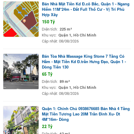
Bán Nhà Mặt Tiền Kd Đ.cô Bắc, Quận 1 - Ngang
Hiếm 11M*24m - Đất Full Thổ Cư - Vị Trí Phù
Hợp Xây
150 Tỷ
Diện tích:
225 m²
Khu vực:
Quận 1, Hồ Chí Minh
Cập nhật:
08/08/2026
Bán Tòa Nhà Massage King Stone 7 Tầng Có
Hầm - Mặt Tiền Kd Đ.trần Hưng Đạo, Quận 1 -
Dòng Tiền 130
65 Tỷ
Diện tích:
89 m²
Khu vực:
Quận 1, Hồ Chí Minh
Cập nhật:
08/08/2026
Quận 1: Chính Chủ 0938676685 Bán Nhà 4 Tầng
Mặt Tiền Tương Lao 20M Trần Đình Xu- Dt
4M*16m- Dòng
22 Tỷ
Diện tích:
62 m²