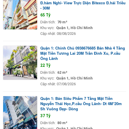
Đ.hàm Nghi- View Trực Diện Bitexco Đ.hải Triều
- 30M
65 Tỷ
Diện tích:
70 m²
Khu vực:
Quận 1, Hồ Chí Minh
Cập nhật:
08/08/2026
Quận 1: Chính Chủ 0938676685 Bán Nhà 4 Tầng
Mặt Tiền Tương Lai 20M Trần Đình Xu, P.cầu
Ông Lãnh
22 Tỷ
Diện tích:
62 m²
Khu vực:
Quận 1, Hồ Chí Minh
Cập nhật:
07/08/2026
Quận 1: Bán Siêu Phẩm 7 Tầng Mặt Tiền
Nguyễn Thái Học,P.cầu Ông Lãnh- Dt 4M*20m
Sh Vuông Đẹp- Dòng
37 Tỷ
Diện tích:
80 m²
Khu vực:
Quận 1, Hồ Chí Minh