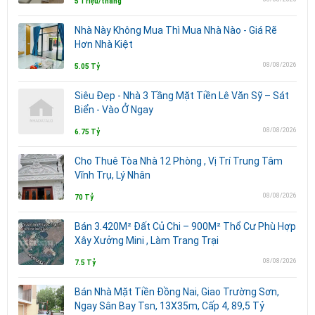
5 Triệu/tháng
Nhà Này Không Mua Thì Mua Nhà Nào - Giá Rẽ
Hơn Nhà Kiệt
08/08/2026
5.05 Tỷ
Siêu Đẹp - Nhà 3 Tầng Mặt Tiền Lê Văn Sỹ – Sát
Biển - Vào Ở Ngay
08/08/2026
6.75 Tỷ
Cho Thuê Tòa Nhà 12 Phòng , Vị Trí Trung Tâm
Vĩnh Trụ, Lý Nhân
08/08/2026
70 Tỷ
Bán 3.420M² Đất Củ Chi – 900M² Thổ Cư Phù Hợp
Xây Xưởng Mini , Làm Trang Trại
08/08/2026
7.5 Tỷ
Bán Nhà Mặt Tiền Đồng Nai, Giao Trường Sơn,
Ngay Sân Bay Tsn, 13X35m, Cấp 4, 89,5 Tỷ