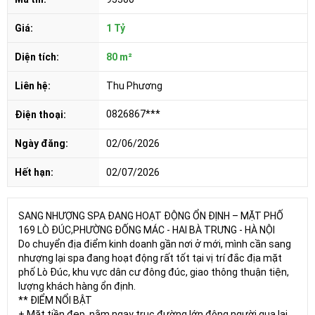
Giá:
1 Tỷ
Diện tích:
80 m²
Liên hệ:
Thu Phương
0826867***
Điện thoại:
Ngày đăng:
02/06/2026
Hết hạn:
02/07/2026
SANG NHƯỢNG SPA ĐANG HOẠT ĐỘNG ỔN ĐỊNH – MẶT PHỐ
169 LÒ ĐÚC,PHƯỜNG ĐỐNG MÁC - HAI BÀ TRƯNG - HÀ NỘI
Do chuyển địa điểm kinh doanh gần nơi ở mới, mình cần sang
nhượng lại spa đang hoạt động rất tốt tại vị trí đắc địa mặt
phố Lò Đúc, khu vực dân cư đông đúc, giao thông thuận tiện,
lượng khách hàng ổn định.
** ĐIỂM NỔI BẬT
+ Mặt tiền đẹp, nằm ngay trục đường lớn đông người qua lại.