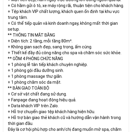
+ Có hầm gửi ô tô, xe máy rộng rãi, thuận tiện cho khách hàng.
+ Tệp khách VIP chất lượng, khách quen ổn định tại khu vực
trung tâm.
+ Có thể tiếp quản và kinh doanh ngay, không mất thời gian
setup.
** THÔNG TIN MẶT BẰNG
+ Diện tích: 2 tầng, mỗi tầng 80m².
+ Không gian sạch đẹp, sang trọng, ấm cúng.
+ Thiết kế đầy đủ công năng cho spa và chăm sóc sức khỏe.
** GỒM 4 PHÒNG CHỨC NĂNG
+ 1 phòng lễ tân tiếp khách chuyên nghiệp.
+ 1 phòng gội đầu dưỡng sinh.
+ 1 phòng massage thư giãn.
+ 1 phòng chăm sóc da mặt.
** BÀN GIAO TOÀN BỘ
+ Cơ sở vật chất đang sử dụng.
+ Fanpage đang hoạt động hiệu quả.
+ Data khách VIP trên Zalo.
+ Hỗ trợ chuyển giao tệp khách hàng hiện hữu.
+ Hỗ trợ bàn giao thẻ khách cũ và hướng dẫn vận hành trong
thời gian đầu.
Đây là cơ hội phù hợp cho anh/chị đang muốn mở spa, chăm