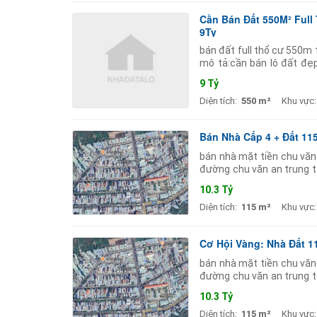
Cần Bán Đất 550M² Full
9Ty
bán đất full thổ cư 550m 
mô tả:cần bán lô đất đẹp
cư).trên đất có sẵn dãy t
9 Tỷ
Diện tích:
550 m²
Khu vực:
Bán Nhà Cấp 4 + Đất 11
bán nhà mặt tiền chu văn
đường chu văn an trung t
hợp xây dựng nhà ở hoặc k
10.3 Tỷ
Diện tích:
115 m²
Khu vực:
Cơ Hội Vàng: Nhà Đất 1
bán nhà mặt tiền chu văn
đường chu văn an trung t
hợp xây dựng nhà ở hoặc k
10.3 Tỷ
Diện tích:
115 m²
Khu vực: