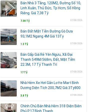
Bán Nhà 3 Tầng, 120M2, Đường Số 10,
Linh Xuân, Thủ Đức, Tp Hcm, Sổ Hồng
Riêng. Giá 7,38 Tỷ
07/08/2026
7.38 Tỷ
Bán Đất Mặt Tiền Đường Gò Dưa
93,1M2 Ngang 4M Giá 13Ty
07/08/2026
1.3 Tỷ
Bán Gấp Giá Rẻ Yên Ngưu, Xã Đại
Thanh 549M/568m, Đất, Mặt Tiền
22.3M, 17 Tỷ Thanh Trì
07/08/2026
17 Tỷ
Nhà Hẻm Xe Hơi Gân Lotte Mart Bình
Dương Diện Tích 200,7M2 Giá 3Ty800
07/08/2026
3.8 Tỷ
Chính Chủ Bán Nhà Hẻm 318 Điện Biên
Phủ P.17 Bình Thạnh