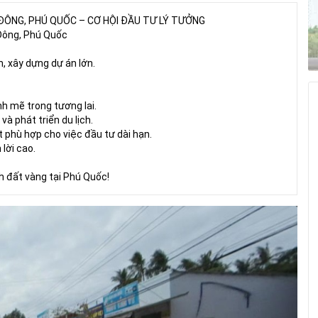
ÔNG, PHÚ QUỐC – CƠ HỘI ĐẦU TƯ LÝ TƯỞNG
 Đông, Phú Quốc
h, xây dựng dự án lớn.
nh mẽ trong tương lai.
à phát triển du lịch.
t phù hợp cho việc đầu tư dài hạn.
 lời cao.
h đất vàng tại Phú Quốc!