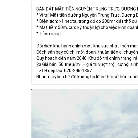
BÁN ĐẤT MẶT TIỀN NGUYỄN TRUNG TRỰC, DƯƠNG Đ
* Vị trí: Mặt tiền đường Nguyễn Trung Trực, Dương
* Diện tích: >1 hecta, trong đó có 200m² đất thổ cư
* Mặt tiền: 50m, cực kỳ thuận lợi cho việc kinh doan
* Tiềm năng:
Đối diện khu hành chính mới, khu vực phát triển mạ
Cách sân bay cũ chỉ một đoạn, thuận tiện di chuyển v
Quy hoạch đến năm 2040: Khu đô thị chỉnh trang, rấ
$$ Giá bán: 50 triệu/m² – giá trị vượt trội, cơ hội sinh
=> LH dép lào: 070-246-1357
Nhanh tay liên hệ để không bỏ lỡ cơ hội sở hữu mản