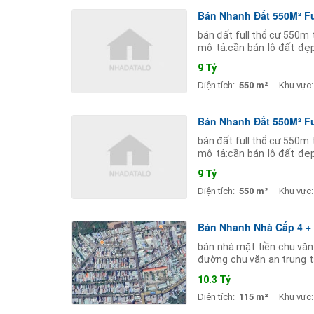
Bán Nhanh Đất 550M² Fu
bán đất full thổ cư 550m 
mô tả:cần bán lô đất đẹp
cư).trên đất có sẵn dãy t
9 Tỷ
Diện tích:
550 m²
Khu vực:
Bán Nhanh Đất 550M² Fu
bán đất full thổ cư 550m 
mô tả:cần bán lô đất đẹp
cư).trên đất có sẵn dãy t
9 Tỷ
Diện tích:
550 m²
Khu vực:
Bán Nhanh Nhà Cấp 4 + 
bán nhà mặt tiền chu văn
đường chu văn an trung t
hợp xây dựng nhà ở hoặc k
10.3 Tỷ
Diện tích:
115 m²
Khu vực: