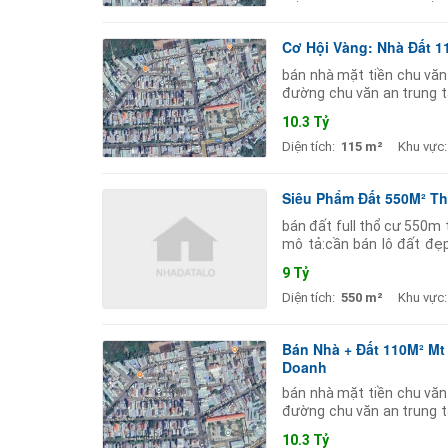
Cơ Hội Vàng: Nhà Đất 1
bán nhà mặt tiền chu văn
đường chu văn an trung t
hợp xây dựng nhà ở hoặc k
10.3 Tỷ
Diện tích:
115 m²
Khu vực:
Siêu Phẩm Đất 550M² T
bán đất full thổ cư 550m 
mô tả:cần bán lô đất đẹp
cư).trên đất có sẵn dãy t
9 Tỷ
Diện tích:
550 m²
Khu vực:
Bán Nhà + Đất 110M² Mt
Doanh
bán nhà mặt tiền chu văn
đường chu văn an trung t
hợp xây dựng nhà ở hoặc k
10.3 Tỷ