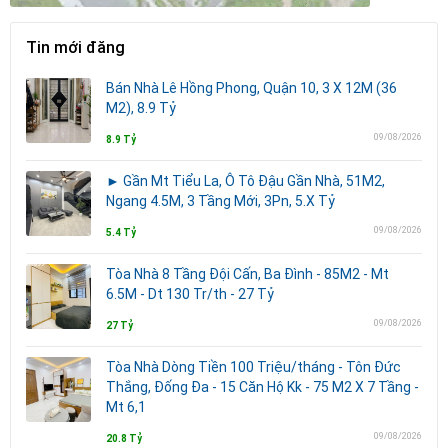
Tin mới đăng
Bán Nhà Lê Hồng Phong, Quận 10, 3 X 12M (36
M2), 8.9 Tỷ
09/08/2026
8.9 Tỷ
► Gần Mt Tiểu La, Ô Tô Đậu Gần Nhà, 51M2,
Ngang 4.5M, 3 Tầng Mới, 3Pn, 5.X Tỷ
09/08/2026
5.4 Tỷ
Tòa Nhà 8 Tầng Đội Cấn, Ba Đình - 85M2 - Mt
6.5M - Dt 130 Tr/th - 27 Tỷ
09/08/2026
27 Tỷ
Tòa Nhà Dòng Tiền 100 Triệu/tháng - Tôn Đức
Thắng, Đống Đa - 15 Căn Hộ Kk - 75 M2 X 7 Tầng -
Mt 6,1
09/08/2026
20.8 Tỷ