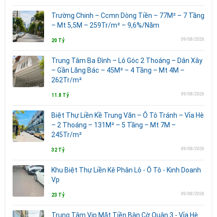
Trường Chinh – Ccmn Dòng Tiền – 77M² – 7 Tầng
– Mt 5,5M – 259Tr/m² – 9,6%/Năm
09/08/2026
20 Tỷ
Trung Tâm Ba Đình – Lô Góc 2 Thoáng – Dân Xây
– Gần Lăng Bác – 45M² – 4 Tầng – Mt 4M –
262Tr/m²
09/08/2026
11.8 Tỷ
Biệt Thự Liền Kề Trung Văn – Ô Tô Tránh – Vỉa Hè
– 2 Thoáng – 131M² – 5 Tầng – Mt 7M –
245Tr/m²
09/08/2026
32 Tỷ
Khu Biệt Thự Liền Kě Phân Lô - Ô Tô - Kinh Doanh
Vp
09/08/2026
23 Tỷ
Trung Tâm Vip Mặt Tiền Bàn Cờ Quận 3 - Vỉa Hè