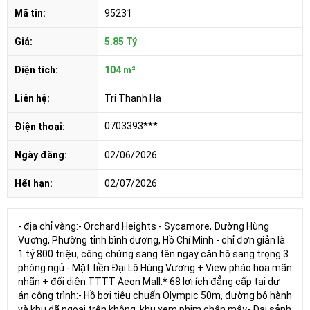
Mã tin:
95231
Giá:
5.85 Tỷ
Diện tích:
104 m²
Liên hệ:
Tri Thanh Ha
0703393***
Điện thoại:
Ngày đăng:
02/06/2026
Hết hạn:
02/07/2026
- địa chỉ vàng:- Orchard Heights - Sycamore, Đường Hùng
Vương, Phường tỉnh bình dương, Hồ Chí Minh.- chỉ đơn giản là
1 tỷ 800 triệu, công chứng sang tên ngay căn hộ sang trọng 3
phòng ngủ.- Mặt tiền Đại Lộ Hùng Vương + View pháo hoa mãn
nhãn + đối diện TTTT Aeon Mall.* 68 lợi ích đẳng cấp tại dự
án công trình:- Hồ bơi tiêu chuẩn Olympic 50m, đường bộ hành
và khu dã ngoại trên không, khu xem phim chân mây- Đại sảnh