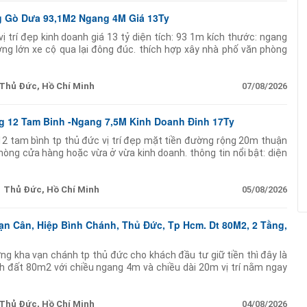
g Gò Dưa 93,1M2 Ngang 4M Giá 13Ty
ị trí đẹp kinh doanh giá 13 tỷ diện tích: 93 1m kích thước: ngang
ng lớn xe cộ qua lại đông đúc. thích hợp xây nhà phố văn phòng
đầu tư giữ tài
Thủ Đức, Hồ Chí Minh
07/08/2026
g 12 Tam Binh -Ngang 7,5M Kinh Doanh Đinh 17Ty
2 tam bình tp thủ đức vị trí đẹp mặt tiền đường rộng 20m thuận
ng cửa hàng hoặc vừa ở vừa kinh doanh. thông tin nổi bật: diện
ệt 1 lầu btct 4 phòng
Thủ Đức, Hồ Chí Minh
05/08/2026
ạn Cân, Hiệp Bình Chánh, Thủ Đức, Tp Hcm. Dt 80M2, 2 Tầng,
ng kha vạn chánh tp thủ đức cho khách đầu tư giữ tiền thì đây là
ích đất 80m2 với chiều ngang 4m và chiều dài 20m vị trí nằm ngay
doanh hay cho thuê
Thủ Đức, Hồ Chí Minh
04/08/2026