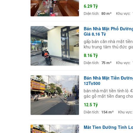
trục đường lớn nên kinh 
6.29 Tỷ
Diện tích:
80 m²
Khu vực:
Bán Nhà Mặt Phố Đường 
Giá 8,16 Tỷ
gấp bán căn nhà mặt tiền
khu trung tâm thủ đức gia
rất cao. nhà có diện tích
8.16 Tỷ
Diện tích:
75 m²
Khu vực:
Bán Nhà Mặt Tiền Đường
12Ty500
bán nhà mặt tiền tỉnh lộ 
gác gỗ mặt tiền đang cho
tiền ổn định khu vực đông
12.5 Tỷ
Diện tích:
154 m²
Khu vực:
Măt Tien Đường Tỉnh Lo