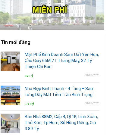
Tin mới đăng
Mặt Phố Kinh Doanh Sầm Uất Yên Hòa,
Cầu Giấy 65M 7T Thang Máy, 32 Tỷ
Thiện Chí Bán
08/08/2026
32 Tỷ
Nhà Đẹp Bình Thạnh - 4 Tầng – Sau
Lưng Dãy Mặt Tiền Trần Bình Trọng
08/08/2026
5.9 Tỷ
Bán Nhà 88M2, Cấp 4, Ql 1K, Linh Xuân,
Thủ Đức, Tp Hcm, Sổ Hồng Riêng, Giá
3.89 Tỷ