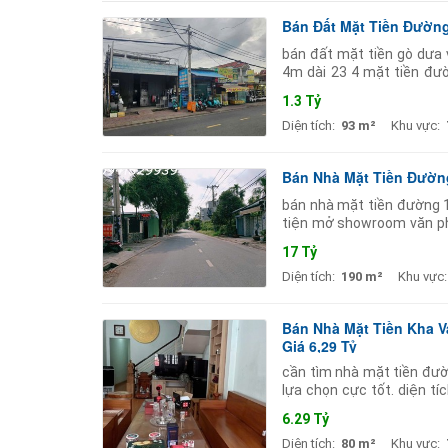
Bán Đất Mặt Tiền Đườn
bán đất mặt tiền gò dưa v
4m dài 23 4 mặt tiền đườ
cửa hàng showroom hoặc 
1.3 Tỷ
Diện tích:
93 m²
Khu vực:
Bán Nhà Mặt Tiền Đườn
bán nhà mặt tiền đường 1
tiện mở showroom văn phò
tích: 7.5 x 25m kết cấu: tr
17 Tỷ
Diện tích:
190 m²
Khu vực:
Bán Nhà Mặt Tiền Kha V
Giá 6,29 Tỷ
cần tìm nhà mặt tiền đườ
lựa chọn cực tốt. diện t
trục đường lớn nên kinh 
6.29 Tỷ
Diện tích:
80 m²
Khu vực: