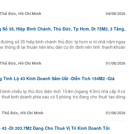
doanh hay cho thuê
Thủ Đức, Hồ Chí Minh
04/08/2026
Số 35, Hiệp Bình Chánh, Thủ Đức, Tp Hcm. Dt 75M2, 3 Tầng,
 đường số 35 hiệp bình chánh thủ đức tp hcm vị trí nhà nằm ngay
o thông đi lại thuận tiện khu dân cư ổn định nên tính thanh khoản
 75m2 ngang rộng
Thủ Đức, Hồ Chí Minh
01/08/2026
 Tỉnh Lộ 43 Kinh Doanh Sầm Uất -Diễn Tích 154M2 -Giá
43 bình chiểu tp thủ đức diện tích: 154m (ngang 4 3m) nhà cấp 4 có
 thuê kinh doanh phía sau có 5 phòng trọ đang cho thuê tạo dòng
 dân cư
Thủ Đức, Hồ Chí Minh
01/08/2026
 43 -Dt 203,7M2 Đang Cho Thuê Vị Trí Kinh Doanh Tốt