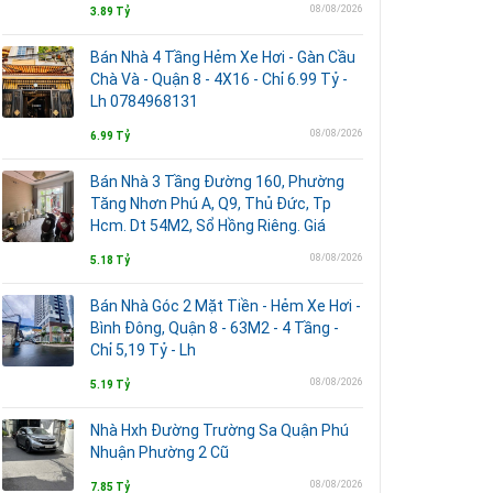
08/08/2026
3.89 Tỷ
Bán Nhà 4 Tầng Hẻm Xe Hơi - Gàn Cầu
Chà Và - Quận 8 - 4X16 - Chỉ 6.99 Tỷ -
Lh 0784968131
08/08/2026
6.99 Tỷ
Bán Nhà 3 Tầng Đường 160, Phường
Tăng Nhơn Phú A, Q9, Thủ Đức, Tp
Hcm. Dt 54M2, Sổ Hồng Riêng. Giá
08/08/2026
5.18 Tỷ
Bán Nhà Góc 2 Mặt Tiền - Hẻm Xe Hơi -
Bình Đông, Quận 8 - 63M2 - 4 Tầng -
Chỉ 5,19 Tỷ - Lh
08/08/2026
5.19 Tỷ
Nhà Hxh Đường Trường Sa Quận Phú
Nhuận Phường 2 Cũ
08/08/2026
7.85 Tỷ