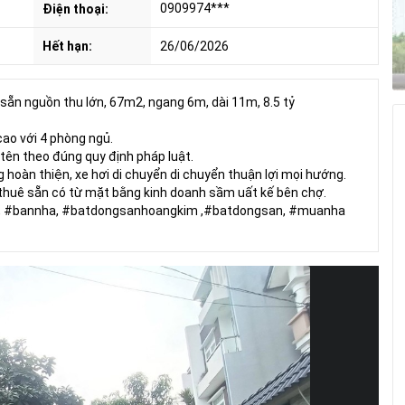
0909974***
Điện thoại:
Hết hạn:
26/06/2026
ẵn nguồn thu lớn, 67m2, ngang 6m, dài 11m, 8.5 tỷ
 cao với 4 phòng ngủ.
 tên theo đúng quy định pháp luật.
g hoàn thiện, xe hơi di chuyển di chuyển thuận lợi mọi hướng.
 thuê sẵn có từ mặt bằng kinh doanh sầm uất kế bên chợ.
a, #bannha, #batdongsanhoangkim ,#batdongsan, #muanha