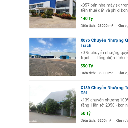
x057 bán nhà máy sx tron
tiền thuế đất và phí ql kcn 
hình thức mua bán : bán tà
140 Tỷ
Diện tích:
23000 m²
Khu v
X075 Chuyển Nhượng Qu
Trạch
x075 chuyển nhượng quyền
trạch... - tổng diện tíc
văn phòng : 1500m2 sàn / 
550 Tỷ
Diện tích:
85000 m²
Khu v
X139 Chuyển Nhượng To
Dài
x139 chuyển nhượng 100%
tầng 1 lần tới 2058 - kcn 
bán bao gồm 22 thiết bị 
50 Tỷ
Diện tích:
5200 m²
Khu vực