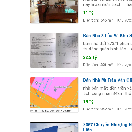
nay là xã nhơn trạch - th
m mặt tiền 8 m giá tại kh
11 Tỷ
Diện tích:
646 m²
Khu vực:
Bán Nhà 3 Lầu Và Kho S
bán nhà đất 273/1 phan 
trị đông quận bình tân.
ngập. - hẻm có lắp camera 
22.5 Tỷ
Diện tích:
321 m²
Khu vực:
Bán Nhà Mt Trần Văn Gi
nhà bán mặt tiền trần v
tích công nhận 342m thổ 
bán đông đúc sát ngay vòn
18 Tỷ
Diện tích:
342 m²
Khu vực:
X057 Chuyển Nhượng Nh
Liền