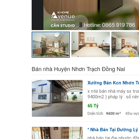
Bán nhà Huyện Nhơn Trạch Đồng Nai
Xưởng Bán Kcn Nhơn Tr
x ntiii bán nhà máy sx tr
9400m2 ) pháp lý : sổ riê
tích khuôn viên
65 Tỷ
Diện tích:
9400 m²
Khu vực
* Nhà Bán Tại Đường Lý 
nhà bán tại đại phước đồ