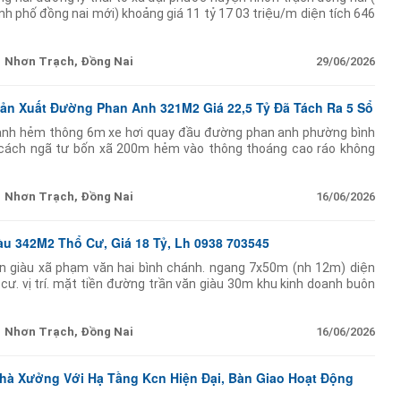
ành phố đồng nai mới) khoảng giá 11 tỷ 17 03 triệu/m diện tích 646
u vực
Nhơn Trạch, Đồng Nai
29/06/2026
ản Xuất Đường Phan Anh 321M2 Giá 22,5 Tỷ Đã Tách Ra 5 Sổ
anh hẻm thông 6m xe hơi quay đầu đường phan anh phường bình
 - cách ngã tư bốn xã 200m hẻm vào thông thoáng cao ráo không
an ninh đi bộ ra chợ chỉ
Nhơn Trạch, Đồng Nai
16/06/2026
àu 342M2 Thổ Cư, Giá 18 Tỷ, Lh 0938 703545
ăn giàu xã phạm văn hai bình chánh. ngang 7x50m (nh 12m) diện
cư. vị trí. mặt tiền đường trần văn giàu 30m khu kinh doanh buôn
g xoay vành đai 3. - nhà kho
Nhơn Trạch, Đồng Nai
16/06/2026
à Xưởng Với Hạ Tầng Kcn Hiện Đại, Bàn Giao Hoạt Động