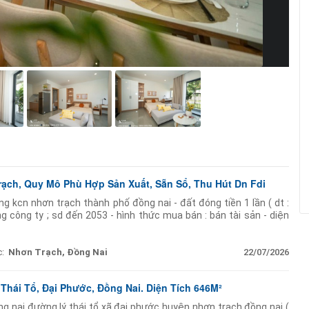
ạch, Quy Mô Phù Hợp Sản Xuất, Sẵn Sổ, Thu Hút Dn Fdi
ong kcn nhơn trạch thành phố đồng nai - đất đóng tiền 1 lần ( dt :
ng công ty ; sd đến 2053 - hình thức mua bán : bán tài sản - diện
:
Nhơn Trạch, Đồng Nai
22/07/2026
Thái Tổ, Đại Phước, Đồng Nai. Diện Tích 646M²
ng nai đường lý thái tổ xã đại phước huyện nhơn trạch đồng nai (