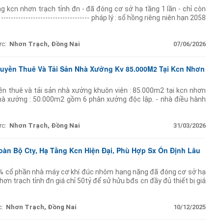
g kcn nhơn trạch tỉnh đn - đã đóng cơ sở hạ tầng 1 lần - chỉ còn
------------------------------------ pháp lý : sổ hồng riêng niên hạn 2058
i sản diện tích
ực:
Nhơn Trạch, Đồng Nai
07/06/2026
yền Thuê Và Tải Sản Nhà Xưởng Kv 85.000M2 Tại Kcn Nhơn
 thuê và tải sản nhà xưởng khuôn viên : 85.000m2 tại kcn nhơn
h nhà xưởng : 50.000m2 gồm 6 phân xưởng độc lập. - nhà điều hành
- toàn bộ giấy phép hợp lệ. sở
ực:
Nhơn Trạch, Đồng Nai
31/03/2026
àn Bộ Cty, Hạ Tầng Kcn Hiện Đại, Phù Hợp Sx Ổn Định Lâu
 cổ phần nhà máy cơ khí đúc nhôm hạng nặng đã đóng cơ sở hạ
nhơn trạch tỉnh đn giá chỉ 50tỷ để sử hửu bđs cn đầy đủ thiết bị giá
máy
:
Nhơn Trạch, Đồng Nai
10/12/2025