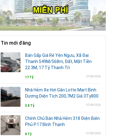
Tin mới đăng
Bán Gấp Giá Rẻ Yên Ngưu, Xã Đại
Thanh 549M/568m, Đất, Mặt Tiền
22.3M, 17 Tỷ Thanh Trì
07/08/2026
17 Tỷ
Nhà Hẻm Xe Hơi Gân Lotte Mart Bình
Dương Diện Tích 200,7M2 Giá 3Ty800
07/08/2026
3.8 Tỷ
Chính Chủ Bán Nhà Hẻm 318 Điện Biên
Phủ P.17 Bình Thạnh
07/08/2026
8 Tỷ