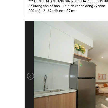
*** LIÊN HỆ NHẬN BẢNG GIÁ & GIỮ SUẤT: 086591978
Số lượng căn có hạn – ưu tiên khách đăng ký sớm
800 triệu 21,62 triệu/m² 37 m²