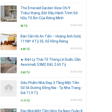
The Emerald Garden View Chỉ 9
Triệu/tháng, Bắt Đầu Hành Trình Sở
Hữu Tổ Ấm Của Riêng Mình
06/08/2026
35 Tỷ
Bán Căn Hộ An Tiến – Hoàng Anh Gold,
111M² 4 Tỷ 35, Sổ Hồng Riêng
06/08/2026
4.35 Tỷ
► Kiệt Lý Thái Tổ Thông Lê Duẩn, Gần
Aeonmall, 53M2 Đất, 2.65 Tỷ
06/08/2026
2.65 Tỷ
Siêu Phẩm Nhà Đẹp 3 Tầng Mặt Tiền
Số 56 Đường Đồng Nai - Tp Nha Trang -
Giá 11,9 Tỷ
06/08/2026
11.9 Tỷ
Bán Nhà Mặt Tiền Hẻm Dạ Nam Quận 8