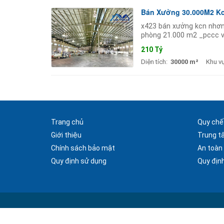
Bán Xưởng 30.000M2 Kc
x423 bán xưởng kcn nhơn 
phòng 21.000 m2 _pccc v
lần _giá bán : 8.000.000 
210 Tỷ
Diện tích:
30000 m²
Khu v
Trang chủ
Quy chế
Giới thiệu
Trung t
Chính sách bảo mật
An toàn
Quy định sử dụng
Quy định