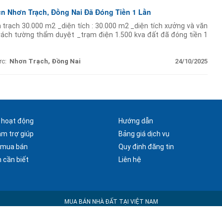
n Nhơn Trạch, Đồng Nai Đã Đóng Tiền 1 Lần
trạch 30.000 m2 _diện tích : 30.000 m2 _diện tích xưởng và văn
ách tường thẩm duyệt _trạm điện 1.500 kva đất đã đóng tiền 1
usd liên hệ: mr tuân xem xưởng ______________ công ty
ực:
Nhơn Trạch, Đồng Nai
24/10/2025
 hoạt động
Hướng dẫn
âm trợ giúp
Bảng giá dịch vụ
 mua bán
Quy định đăng tin
 cần biết
Liên hệ
MUA BÁN NHÀ ĐẤT TẠI VIỆT NAM
Copyright © 2025 Nhà Đất Alo