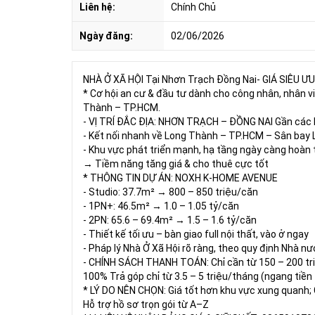
Liên hệ:
Chính Chủ
Ngày đăng:
02/06/2026
NHÀ Ở XÃ HỘI Tại Nhơn Trạch Đồng Nai- GIÁ SIÊU 
* Cơ hội an cư & đầu tư dành cho công nhân, nhân vi
Thành – TP.HCM.
- VỊ TRÍ ĐẮC ĐỊA: NHƠN TRẠCH – ĐỒNG NAI Gần các K
- Kết nối nhanh về Long Thành – TP.HCM – Sân bay
- Khu vực phát triển mạnh, hạ tầng ngày càng hoàn 
→ Tiềm năng tăng giá & cho thuê cực tốt
* THÔNG TIN DỰ ÁN: NOXH K-HOME AVENUE
- Studio: 37.7m² → 800 – 850 triệu/căn
- 1PN+: 46.5m² → 1.0 – 1.05 tỷ/căn
- 2PN: 65.6 – 69.4m² → 1.5 – 1.6 tỷ/căn
- Thiết kế tối ưu – bàn giao full nội thất, vào ở ngay
- Pháp lý Nhà Ở Xã Hội rõ ràng, theo quy định Nhà n
- CHÍNH SÁCH THANH TOÁN: Chỉ cần từ 150 – 200 tr
100% Trả góp chỉ từ 3.5 – 5 triệu/tháng (ngang tiền 
* LÝ DO NÊN CHỌN: Giá tốt hơn khu vực xung quanh; 
Hỗ trợ hồ sơ trọn gói từ A–Z