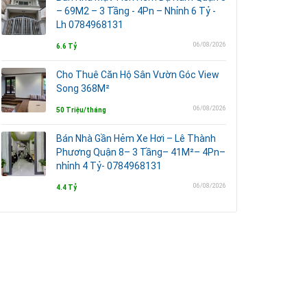
– 69M2 – 3 Tầng - 4Pn – Nhỉnh 6 Tỷ -
Lh 0784968131
06/08/2026
6.6 Tỷ
Cho Thuê Căn Hộ Sân Vườn Góc View
Song 368M²
06/08/2026
50 Triệu/tháng
Bán Nhà Gần Hẻm Xe Hơi – Lê Thành
Phương Quận 8– 3 Tầng– 41M²– 4Pn–
nhỉnh 4 Tỷ- 0784968131
06/08/2026
4.4 Tỷ