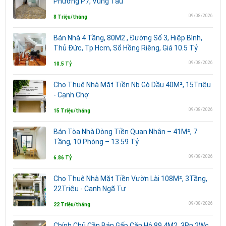
Phương P7, Vũng Tàu
09/08/2026
8 Triệu/tháng
Bán Nhà 4 Tầng, 80M2 , Đường Số 3, Hiệp Bình,
Thủ Đức, Tp Hcm, Sổ Hồng Riêng, Giá 10.5 Tỷ
09/08/2026
10.5 Tỷ
Cho Thuê Nhà Mặt Tiền Nb Gò Dầu 40M², 15Triệu
- Cạnh Chợ
09/08/2026
15 Triệu/tháng
Bán Tòa Nhà Dòng Tiền Quan Nhân – 41M², 7
Tầng, 10 Phòng – 13.59 Tỷ
09/08/2026
6.86 Tỷ
Cho Thuê Nhà Mặt Tiền Vườn Lài 108M², 3Tầng,
22Triệu - Cạnh Ngã Tư
09/08/2026
22 Triệu/tháng
Chính Chủ Cần Bán Gấp Căn Hộ 89,4M2, 3Pn 2Wc