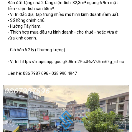
Bán đất tặng nhà 2 tầng diện tích: 32,3m² ngang 6.9m mặt
tiền - diện tích sàn 58m².
- Vị trí đắc địa, tập trung nhiều mô hình kinh doanh sầm uất.
- Sổ hồng chính chủ.
- Hướng Tây Nam.
- Thích hợp mua đầu tư kinh doanh - cho thuê - hoặc vừa ở
vừa kinh doanh.
- Giá bán 6.2tỷ (Thương lượng).
- Vị trí: https://maps.app.goo.gl/J8rm2PcJRizVkRmi6?g_st=ic
Liên hệ: 086 7987 696 - 038 990 4947