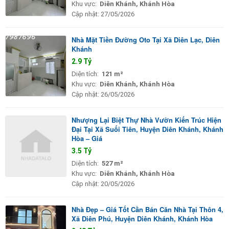
Khu vực:
Diên Khánh, Khánh Hòa
Cập nhật:
27/05/2026
Nhà Mặt Tiền Đường Oto Tại Xã Diên Lạc, Diên
Khánh
2.9 Tỷ
Diện tích:
121 m²
Khu vực:
Diên Khánh, Khánh Hòa
Cập nhật:
26/05/2026
Nhượng Lại Biệt Thự Nhà Vườn Kiến Trúc Hiện
Đại Tại Xã Suối Tiên, Huyện Diên Khánh, Khánh
Hòa – Giá
3.5 Tỷ
Diện tích:
527 m²
Khu vực:
Diên Khánh, Khánh Hòa
Cập nhật:
20/05/2026
Nhà Đẹp – Giá Tốt Cần Bán Căn Nhà Tại Thôn 4,
Xã Diên Phú, Huyện Diên Khánh, Khánh Hòa