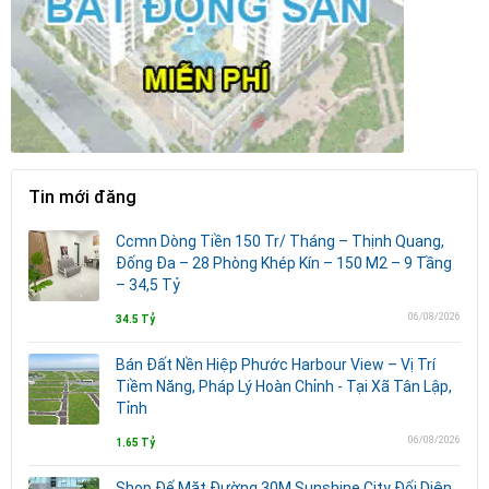
Tin mới đăng
Ccmn Dòng Tiền 150 Tr/ Tháng – Thịnh Quang,
Đống Đa – 28 Phòng Khép Kín – 150 M2 – 9 Tầng
– 34,5 Tỷ
06/08/2026
34.5 Tỷ
Bán Đất Nền Hiệp Phước Harbour View – Vị Trí
Tiềm Năng, Pháp Lý Hoàn Chỉnh - Tại Xã Tân Lập,
Tỉnh
06/08/2026
1.65 Tỷ
Shop Đế Mặt Đường 30M Sunshine City Đối Diện