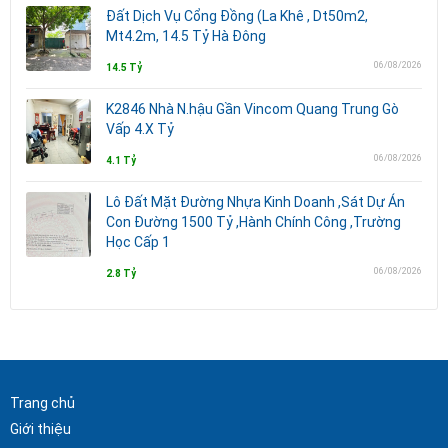
Đất Dịch Vụ Cổng Đồng (La Khê , Dt50m2,
Mt4.2m, 14.5 Tỷ Hà Đông
06/08/2026
14.5 Tỷ
K2846 Nhà N.hậu Gần Vincom Quang Trung Gò
Vấp 4.X Tỷ
06/08/2026
4.1 Tỷ
Lô Đất Mặt Đường Nhựa Kinh Doanh ,Sát Dự Án
Con Đường 1500 Tỷ ,Hành Chính Công ,Trường
Học Cấp 1
06/08/2026
2.8 Tỷ
Trang chủ
Giới thiệu