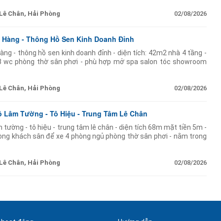
Lê Chân, Hải Phòng
02/08/2026
 Hàng - Thông Hồ Sen Kinh Doanh Đỉnh
ng - thông hồ sen kinh doanh đỉnh - diện tích: 42m2 nhà 4 tầng -
3 wc phòng thờ sân phơi - phù hợp mở spa salon tóc showroom
h mọi ngành nghề - gần
Lê Chân, Hải Phòng
02/08/2026
 Lâm Tường - Tô Hiệu - Trung Tâm Lê Chân
 tường - tô hiệu - trung tâm lê chân - diện tích 68m mặt tiền 5m -
òng khách sân để xe 4 phòng ngủ phòng thờ sân phơi - nằm trong
Lê Chân, Hải Phòng
02/08/2026