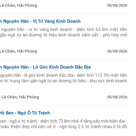
Lê Chân, Hải Phòng
05/08/2026
 Nguyên Hãn - Vị Trí Vàng Kinh Doanh
guyên hãn - vị trí vàng kinh doanh - diện tích 63 6m mặt tiền
p gần ngã tư an dương tô hiệu kinh doanh sầm uất - phù hợp mở
 hàng cửa hàng thời
Lê Chân, Hải Phòng
05/08/2026
n Nguyên Hãn - Lô Góc Kinh Doanh Đắc Địa
uyên hãn - lô góc kinh doanh đắc địa - diện tích 112 7m mặt tiền
vị trí trung tâm gần ngã tư an dương tô hiệu - khu vực kinh doanh
n
Lê Chân, Hải Phòng
05/08/2026
ồ Sen - Ngõ Ô Tô Tránh
n - ngõ ô tô tránh - diện tích 73 8m nhà 4 tầng xây mới hiện đại -
oàn thiện đẹp chỉ việc về ở - ngõ rộng 2 ô tô tránh nhau ô tô đỗ