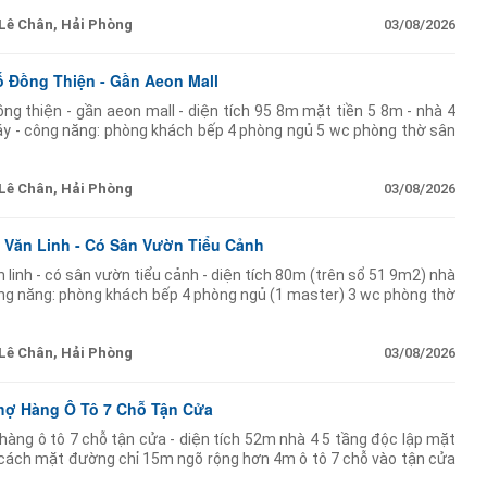
Lê Chân, Hải Phòng
03/08/2026
 Đồng Thiện - Gần Aeon Mall
ng thiện - gần aeon mall - diện tích 95 8m mặt tiền 5 8m - nhà 4
y - công năng: phòng khách bếp 4 phòng ngủ 5 wc phòng thờ sân
Lê Chân, Hải Phòng
03/08/2026
 Văn Linh - Có Sân Vườn Tiểu Cảnh
 linh - có sân vườn tiểu cảnh - diện tích 80m (trên sổ 51 9m2) nhà
ông năng: phòng khách bếp 4 phòng ngủ (1 master) 3 wc phòng thờ
hu sân
Lê Chân, Hải Phòng
03/08/2026
hợ Hàng Ô Tô 7 Chỗ Tận Cửa
hàng ô tô 7 chỗ tận cửa - diện tích 52m nhà 4 5 tầng độc lập mặt
 cách mặt đường chỉ 15m ngõ rộng hơn 4m ô tô 7 chỗ vào tận cửa