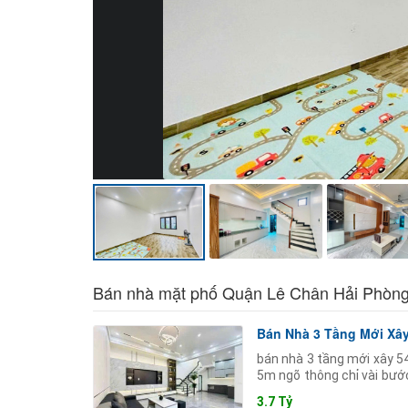
Bán nhà mặt phố Quận Lê Chân Hải Phòn
Bán Nhà 3 Tầng Mới Xâ
bán nhà 3 tầng mới xây 54
5m ngõ thông chỉ vài bướ
ninh tốt - không gian
3.7 Tỷ