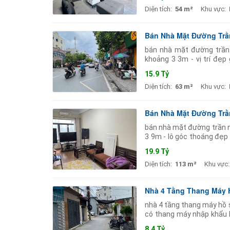
Diện tích:
54 m²
Khu vực:
Bán Nhà Mặt Đường Trần
bán nhà mặt đường trần n
khoảng 3 3m - vị trí đẹ
showroom văn phòng ngân
15.9 Tỷ
Diện tích:
63 m²
Khu vực:
Bán Nhà Mặt Đường Trầ
bán nhà mặt đường trần ng
3 9m - lô góc thoáng đẹp 
sầm uất phù hợp làm ngâ
19.9 Tỷ
Diện tích:
113 m²
Khu vực:
Nhà 4 Tầng Thang Máy H
nhà 4 tầng thang máy hồ se
có thang máy nhập khẩu h
tận cửa
8.4 Tỷ