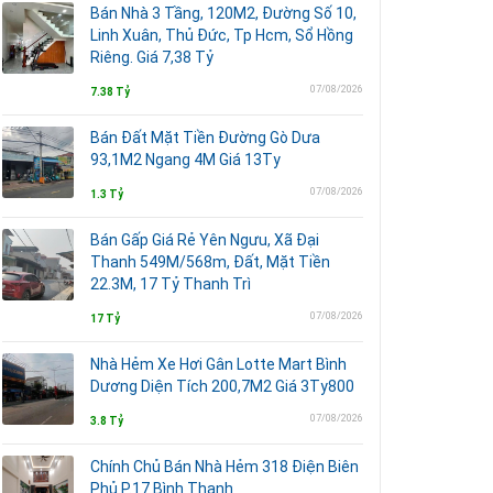
Bán Nhà 3 Tầng, 120M2, Đường Số 10,
Linh Xuân, Thủ Đức, Tp Hcm, Sổ Hồng
Riêng. Giá 7,38 Tỷ
07/08/2026
7.38 Tỷ
Bán Đất Mặt Tiền Đường Gò Dưa
93,1M2 Ngang 4M Giá 13Ty
07/08/2026
1.3 Tỷ
Bán Gấp Giá Rẻ Yên Ngưu, Xã Đại
Thanh 549M/568m, Đất, Mặt Tiền
22.3M, 17 Tỷ Thanh Trì
07/08/2026
17 Tỷ
Nhà Hẻm Xe Hơi Gân Lotte Mart Bình
Dương Diện Tích 200,7M2 Giá 3Ty800
07/08/2026
3.8 Tỷ
Chính Chủ Bán Nhà Hẻm 318 Điện Biên
Phủ P.17 Bình Thạnh