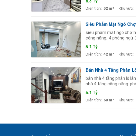
6.3 Tỷ
Diện tích:
52 m²
Khu vực:
Siêu Phẩm Mặt Ngõ Chợ
siêu phẩm mặt ngõ chợ hà
công năng: 4 phòng ngủ 
văn phòng hoặc kinh doan
5.1 Tỷ
Diện tích:
42 m²
Khu vực:
Bán Nhà 4 Tầng Phân Lô
bán nhà 4 tầng phân lô lâm
nhà 4 tầng công năng: ph
khu phân lô dân trí cao
5.1 Tỷ
Diện tích:
68 m²
Khu vực: