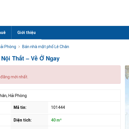
huê
Giới thiệu
ải Phòng
Bán nhà mặt phố Lê Chân
 Nội Thất – Về Ở Ngay
 đăng mới nhất.
hân, Hải Phòng
Mã tin:
101444
Diện tích:
40 m²