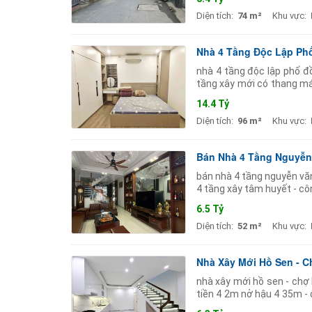
Diện tích:
74 m²
Khu vực:
Nhà 4 Tầng Độc Lập Phố
nhà 4 tầng độc lập phố đồ
tầng xây mới có thang má
phơi - ngõ rộng 2 ô
14.4 Tỷ
Diện tích:
96 m²
Khu vực:
Bán Nhà 4 Tầng Nguyễn
bán nhà 4 tầng nguyễn văn
4 tầng xây tâm huyết - c
sân phơi - điểm nhấn là k
6.5 Tỷ
Diện tích:
52 m²
Khu vực:
Nhà Xây Mới Hồ Sen - C
nhà xây mới hồ sen - chợ 
tiền 4 2m nở hậu 4 35m -
-