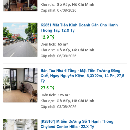
Khu vực:
Gò Vấp, Hồ Chí Minh
Cập nhật:
07/08/2026
K2851 Mặt Tiền Kinh Doanh Gần Chợ Hạnh
Thông Tây, 12.X Tỷ
12.9 Tỷ
Diện tích:
65 m²
Khu vực:
Gò Vấp, Hồ Chí Minh
Cập nhật:
06/08/2026
Bán Tòa Nhà 6 Tầng - Mặt Tiền Trương Đăng
Quế, Ngay Nguyễn Kiệm, 6,3X22m, 14 Pn, 27,5
Tỷ
27.5 Tỷ
Diện tích:
125 m²
Khu vực:
Gò Vấp, Hồ Chí Minh
Cập nhật:
03/08/2026
[K2816*] M.tiền Đường Số 1 Hạnh Thông
Cityland Center Hills - 22.X Tỷ