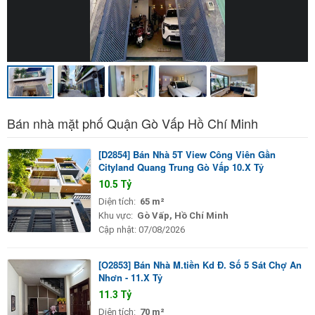
Bán nhà mặt phố Quận Gò Vấp Hồ Chí Minh
[D2854] Bán Nhà 5T View Công Viên Gần
Cityland Quang Trung Gò Vấp 10.X Tỷ
10.5 Tỷ
Diện tích:
65 m²
Khu vực:
Gò Vấp, Hồ Chí Minh
Cập nhật:
07/08/2026
[O2853] Bán Nhà M.tiền Kd Đ. Số 5 Sát Chợ An
Nhơn - 11.X Tỷ
11.3 Tỷ
Diện tích:
70 m²