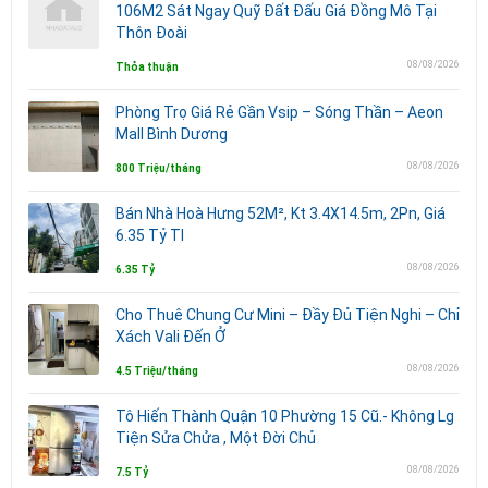
106M2 Sát Ngay Quỹ Đất Đấu Giá Đồng Mô Tại
Thôn Đoài
08/08/2026
Thỏa thuận
Phòng Trọ Giá Rẻ Gần Vsip – Sóng Thần – Aeon
Mall Bình Dương
08/08/2026
800 Triệu/tháng
Bán Nhà Hoà Hưng 52M², Kt 3.4X14.5m, 2Pn, Giá
6.35 Tỷ Tl
08/08/2026
6.35 Tỷ
Cho Thuê Chung Cư Mini – Đầy Đủ Tiện Nghi – Chỉ
Xách Vali Đến Ở
08/08/2026
4.5 Triệu/tháng
Tô Hiến Thành Quận 10 Phường 15 Cũ.- Không Lg
Tiện Sửa Chửa , Một Đời Chủ
08/08/2026
7.5 Tỷ