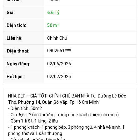
Giá:
6.6 Tỷ
Diện tích:
50 m²
Liên hệ:
Chính Chủ
0902651***
Điện thoại:
Ngày đăng:
02/06/2026
Hết hạn:
02/07/2026
NHÀ ĐẸP – GIÁ TỐT- CHÍNH CHỦ BÁN NHÀ Tại Đường Lê Đức
Thọ, Phường 14, Quận Gò Vấp, Tp Hồ Chí Minh
- Diện tích: 50m2
- Giá: 6,6 TỶ (có thương lượng cho khách thiện chí mua)
- Gồm 1 trệt, 1 lửng, 2 lầu
- 1 phòng khách, 1 phòng bếp, 3 phòng ngủ, 4 nhà vệ sinh, 1
phòng thờ và 1 sân thượng
- Cửa chính hướng Đông Bắc