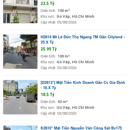
22.5 Tỷ
Diện tích:
100 m²
Khu vực:
Gò Vấp, Hồ Chí Minh
Cập nhật:
03/08/2026
H2814 Mt Lê Đức Thọ Ngang 7M Gần Cityland -
25.X Tỷ
25.99 Tỷ
Diện tích:
100 m²
Khu vực:
Gò Vấp, Hồ Chí Minh
Cập nhật:
03/08/2026
[D2813*] Mặt Tiền Kinh Doanh Gần Cv Gia Định
- 18.X Tỷ
18.5 Tỷ
Diện tích:
92 m²
Khu vực:
Gò Vấp, Hồ Chí Minh
Cập nhật:
03/08/2026
K2810* Mặt Tiền Nguyễn Văn Công Sát Bv175