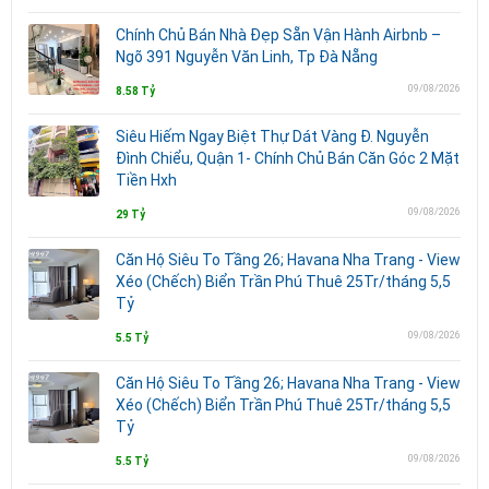
Chính Chủ Bán Nhà Đẹp Sẵn Vận Hành Airbnb –
Ngõ 391 Nguyễn Văn Linh, Tp Đà Nẵng
09/08/2026
8.58 Tỷ
Siêu Hiếm Ngay Biệt Thự Dát Vàng Đ. Nguyễn
Đình Chiểu, Quận 1- Chính Chủ Bán Căn Góc 2 Mặt
Tiền Hxh
09/08/2026
29 Tỷ
Căn Hộ Siêu To Tầng 26; Havana Nha Trang - View
Xéo (Chếch) Biển Trần Phú Thuê 25Tr/tháng 5,5
Tỷ
09/08/2026
5.5 Tỷ
Căn Hộ Siêu To Tầng 26; Havana Nha Trang - View
Xéo (Chếch) Biển Trần Phú Thuê 25Tr/tháng 5,5
Tỷ
09/08/2026
5.5 Tỷ