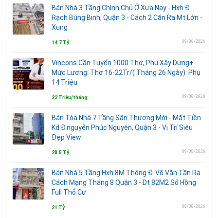
Bán Nhà 3 Tầng Chính Chủ Ở Xưa Nay - Hxh Đ.
Rạch Bùng Binh, Quận 3 - Cách 2 Căn Ra Mt Lớn -
Xung
09/08/2026
14.7 Tỷ
Vincons Cần Tuyển 1000 Thợ, Phụ Xây Dựng+
Mức Lương: Thợ 16-22Tr/( Tháng 26 Ngày). Phụ
14 Triệu
09/08/2026
22 Triệu/tháng
Bán Tòa Nhà 7 Tầng Sân Thượng Mới - Mặt Tiền
Kd Đ.nguyễn Phúc Nguyên, Quận 3 - Vị Trí Siêu
Đẹp View
09/08/2026
28.5 Tỷ
Bán Nhà 5 Tầng Hxh 8M Thông Đ. Võ Văn Tần Ra
Cách Mạng Tháng 8 Quận 3 - Dt 82M2 Sổ Hồng
Full Thổ Cư
09/08/2026
21 Tỷ