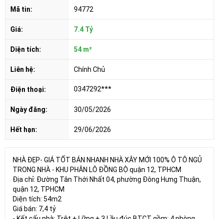
Mã tin:
94772
Giá:
7.4 Tỷ
Diện tích:
54 m²
Liên hệ:
Chính Chủ
0347292***
Điện thoại:
Ngày đăng:
30/05/2026
Hết hạn:
29/06/2026
NHÀ ĐẸP- GIÁ TỐT BÁN NHANH NHÀ XÂY MỚI 100% Ô TÔ NGỦ
TRONG NHÀ - KHU PHÂN LÔ ĐỒNG BỘ quận 12, TPHCM
Địa chỉ: Đường Tân Thới Nhất 04, phường Đông Hưng Thuận,
quận 12, TPHCM
Diện tích: 54m2
Giá bán: 7,4 tỷ
- Kết cấu nhà: Trệt + Lững + 3 Lầu đúc BTCT gồm: 4 phòng