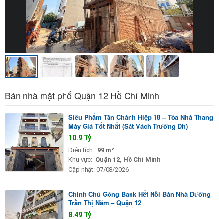
Bán nhà mặt phố Quận 12 Hồ Chí Minh
Siêu Phẩm Tân Chánh Hiệp 18 – Tòa Nhà Thang
Máy Giá Tốt Nhất (Sát Vách Trường Đh)
10.9 Tỷ
Diện tích:
99 m²
Khu vực:
Quận 12, Hồ Chí Minh
Cập nhật:
07/08/2026
Chính Chủ Gồng Bank Hết Nỗi Bán Nhà Đường
Trần Thị Năm – Quận 12
8.49 Tỷ