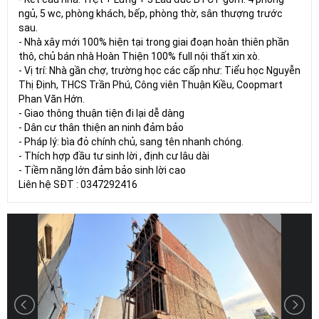
ngủ, 5 wc, phòng khách, bếp, phòng thờ, sân thượng trước
sau.
- Nhà xây mới 100% hiện tại trong giai đoạn hoàn thiên phần
thô, chủ bán nhà Hoàn Thiện 100% full nội thất xin xò.
- Vị trí: Nhà gần chợ, trường học các cấp như: Tiểu học Nguyễn
Thị Định, THCS Trần Phú, Công viên Thuận Kiều, Coopmart
Phan Văn Hớn.
- Giao thông thuận tiện đi lại dễ dàng
- Dân cư thân thiện an ninh đảm bảo
- Pháp lý: bìa đỏ chính chủ, sang tên nhanh chóng.
- Thích hợp đầu tư sinh lời , định cư lâu dài
- Tiềm năng lớn đảm bảo sinh lời cao
Liên hệ SĐT : 0347292416