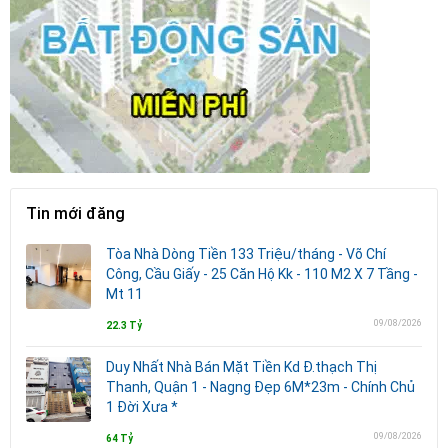
Tin mới đăng
Tòa Nhà Dòng Tiền 133 Triệu/tháng - Võ Chí
Công, Cầu Giấy - 25 Căn Hộ Kk - 110 M2 X 7 Tầng -
Mt 11
09/08/2026
22.3 Tỷ
Duy Nhất Nhà Bán Mặt Tiền Kd Đ.thạch Thị
Thanh, Quận 1 - Nagng Đẹp 6M*23m - Chính Chủ
1 Đời Xưa *
09/08/2026
64 Tỷ