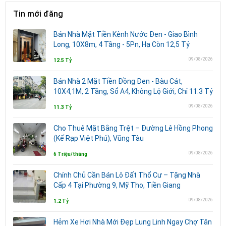
Tin mới đăng
Bán Nhà Mặt Tiền Kênh Nước Đen - Giao Bình
Long, 10X8m, 4 Tầng - 5Pn, Hạ Còn 12,5 Tỷ
09/08/2026
12.5 Tỷ
Bán Nhà 2 Mặt Tiền Đồng Đen - Bàu Cát,
10X4,1M, 2 Tầng, Sổ A4, Không Lộ Giới, Chỉ 11.3 Tỷ
09/08/2026
11.3 Tỷ
Cho Thuê Mặt Bằng Trệt – Đường Lê Hồng Phong
(Kế Rạp Việt Phú), Vũng Tàu
09/08/2026
6 Triệu/tháng
Chính Chủ Cần Bán Lô Đất Thổ Cư – Tặng Nhà
Cấp 4 Tại Phường 9, Mỹ Tho, Tiền Giang
09/08/2026
1.2 Tỷ
Hẻm Xe Hơi Nhà Mới Đẹp Lung Linh Ngay Chợ Tân