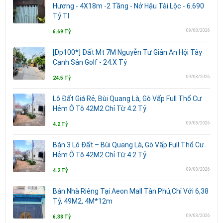
Hương - 4X18m -2 Tầng - Nở Hậu Tài Lộc - 6.690
Tỷ Tl
09/08/2026
6.69 Tỷ
[Dp100*] Đất Mt 7M Nguyễn Tư Giản An Hội Tây
Cạnh Sân Golf - 24.X Tỷ
09/08/2026
24.5 Tỷ
Lô Đất Giá Rẻ, Bùi Quang Là, Gò Vấp Full Thổ Cư
Hẻm Ô Tô 42M2 Chỉ Từ 4.2 Tỷ
09/08/2026
4.2 Tỷ
Bán 3 Lô Đất – Bùi Quang Là, Gò Vấp Full Thổ Cư
Hẻm Ô Tô 42M2 Chỉ Từ 4.2 Tỷ
09/08/2026
4.2 Tỷ
Bán Nhà Riêng Tại Aeon Mall Tân Phú,Chỉ Với 6,38
Tỷ, 49M2, 4M*12m
09/08/2026
6.38 Tỷ