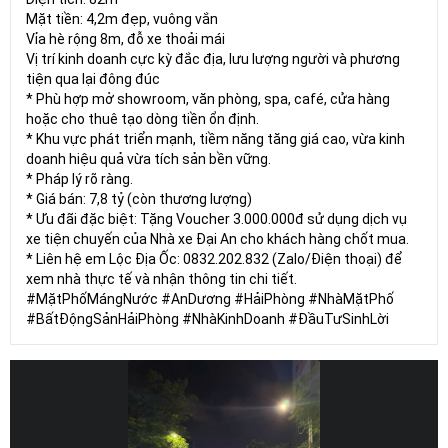
Mặt tiền: 4,2m đẹp, vuông vắn
Vỉa hè rộng 8m, đỗ xe thoải mái
Vị trí kinh doanh cực kỳ đắc địa, lưu lượng người và phương
tiện qua lại đông đúc
* Phù hợp mở showroom, văn phòng, spa, café, cửa hàng
hoặc cho thuê tạo dòng tiền ổn định.
* Khu vực phát triển mạnh, tiềm năng tăng giá cao, vừa kinh
doanh hiệu quả vừa tích sản bền vững.
* Pháp lý rõ ràng.
* Giá bán: 7,8 tỷ (còn thương lượng)
* Ưu đãi đặc biệt: Tặng Voucher 3.000.000đ sử dụng dịch vụ
xe tiện chuyến của Nhà xe Đại An cho khách hàng chốt mua.
* Liên hệ em Lộc Địa Ốc: 0832.202.832 (Zalo/Điện thoại) để
xem nhà thực tế và nhận thông tin chi tiết.
#MặtPhốMángNước #AnDương #HảiPhòng #NhàMặtPhố
#BấtĐộngSảnHảiPhòng #NhàKinhDoanh #ĐầuTưSinhLời