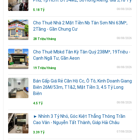
08/08/2026
5.18 Tỷ
Cho Thuê Nhà 2 Mặt Tiền Nb Tân Sơn Nhì 63M²,
2Tầng - Gần Chung Cư
08/08/2026
28 Triệu/tháng
Cho Thuê Mbkd Tân Kỳ Tân Quý 238M², 19Triệu -
Cạnh Ngã Tư, Gần Aeon
08/08/2026
19 Triệu/tháng
Bán Gấp Giá Rẻ Căn Hộ Cc, Ô Tô, Kinh Doanh Giang
Biên 26M/53m, T1&2, Mặt Tiền 3, 4.5 Tỷ Long
Biên
08/08/2026
4.5 Tỷ
► Nhỉnh 3 Tỷ Nhỏ, Góc Kiệt Thẳng Thông Trần
Cao Vân - Nguyễn Tất Thành, Giáp Hải Châu
07/08/2026
3.39 Tỷ