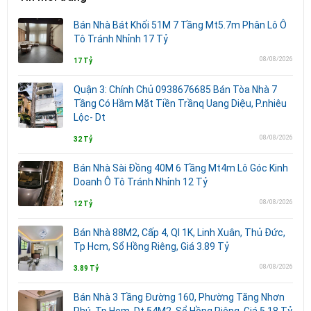
Bán Nhà Bát Khối 51M 7 Tầng Mt5.7m Phân Lô Ô
Tô Tránh Nhỉnh 17 Tỷ
08/08/2026
17 Tỷ
Quận 3: Chính Chủ 0938676685 Bán Tòa Nhà 7
Tầng Có Hầm Mặt Tiền Trầnq Uang Diệu, P.nhiêu
Lộc- Dt
08/08/2026
32 Tỷ
Bán Nhà Sài Đồng 40M 6 Tầng Mt4m Lô Góc Kinh
Doanh Ô Tô Tránh Nhỉnh 12 Tỷ
08/08/2026
12 Tỷ
Bán Nhà 88M2, Cấp 4, Ql 1K, Linh Xuân, Thủ Đức,
Tp Hcm, Sổ Hồng Riêng, Giá 3.89 Tỷ
08/08/2026
3.89 Tỷ
Bán Nhà 3 Tầng Đường 160, Phường Tăng Nhơn
Phú, Tp Hcm. Dt 54M2, Sổ Hồng Riêng. Giá 5,18 Tỷ