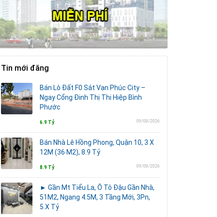
Tin mới đăng
Bán Lô Đất F0 Sát Vạn Phúc City –
Ngay Cổng Đinh Thị Thi Hiệp Bình
Phước
09/08/2026
6.9 Tỷ
Bán Nhà Lê Hồng Phong, Quận 10, 3 X
12M (36 M2), 8.9 Tỷ
09/08/2026
8.9 Tỷ
► Gần Mt Tiểu La, Ô Tô Đậu Gần Nhà,
51M2, Ngang 4.5M, 3 Tầng Mới, 3Pn,
5.X Tỷ