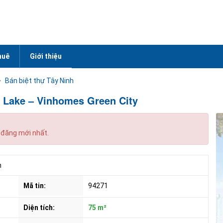
huê
Giới thiệu
Bán biệt thự Tây Ninh
 Lake – Vinhomes Green City
 đăng mới nhất.
h
Mã tin:
94271
Diện tích:
75 m²