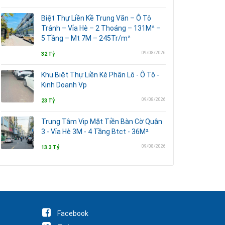
Biệt Thự Liền Kề Trung Văn – Ô Tô
Tránh – Vỉa Hè – 2 Thoáng – 131M² –
5 Tầng – Mt 7M – 245Tr/m²
09/08/2026
32 Tỷ
Khu Biệt Thự Liền Kě Phân Lô - Ô Tô -
Kinh Doanh Vp
09/08/2026
23 Tỷ
Trung Tâm Vip Mặt Tiền Bàn Cờ Quận
3 - Vỉa Hè 3M - 4 Tầng Btct - 36M²
09/08/2026
13.3 Tỷ
Facebook