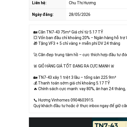
Liên hệ:
Chu Thị Hương
Ngày đăng:
28/05/2026
🏡 Căn TN7-43 75m² Giá chỉ từ 5.17 TỶ
💥 Vốn ban đầu chỉ khoảng 20% – Ngân hàng hỗ trợ
🎁 Tặng VF3 + 5 chỉ vàng + miễn phí DV 24 tháng
🚀 Căn đẹp trung tâm hồ – cực thích hợp đầu tư đó
🚨 GIỎ HÀNG GIÁ TỐT ĐANG RA CỰC MẠNH 🚨
🏡 TN7-43 xây 1 trệt 3 lầu – tổng sàn 225.9m²
💰 Thanh toán sớm giá chỉ khoảng 5.17 TỶ
🔥 Chính sách cực mạnh: vay 80%, ân hạn 24 tháng,
📞 Hương Vinhomes 0904603915.
Quý khách đầu tư hoặc ở thực inbox ngay để giữ că