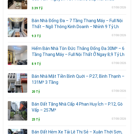
07/08/2026
3.39 Tỷ
Bán Nhà Đống Đa – 7 Tầng Thang Máy – Full Nội
Thất – Ngõ Thông Kinh Doanh – Nhỉnh 9 Tỷ Lh
07/08/2026
9.3 Tỷ
Hiếm Bán Nhà Tôn Đức Thắng Đống Đa 30M² – 6
Tầng Thang Máy – Full Nội Thất Ở Ngay 8,9 Tỷ Lh
07/08/2026
8.9 Tỷ
Bán Nhà Mặt Tiền Bình Quới – P.27, Bình Thạnh –
131M² 3 Tầng
07/08/2026
20 Tỷ
Bán Đất Tặng Nhà Cấp 4 Phan Huy Ích – P.12, Gò
Vấp – 257M²
07/08/2026
23 Tỷ
Bán Đất Hẻm Xe Tải Lê Thị Sẻ – Xuân Thới Sơn,