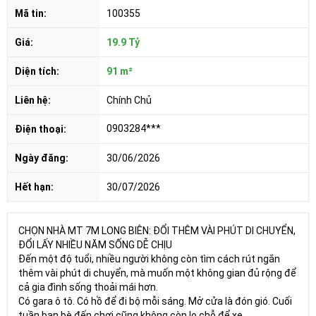
Mã tin:
100355
Giá:
19.9 Tỷ
Diện tích:
91 m²
Liên hệ:
Chính Chủ
0903284***
Điện thoại:
Ngày đăng:
30/06/2026
Hết hạn:
30/07/2026
CHỌN NHÀ MT 7M LONG BIÊN: ĐỔI THÊM VÀI PHÚT DI CHUYỂN,
ĐỔI LẤY NHIỀU NĂM SỐNG DỄ CHỊU
Đến một độ tuổi, nhiều người không còn tìm cách rút ngắn
thêm vài phút di chuyển, mà muốn một không gian đủ rộng để
cả gia đình sống thoải mái hơn.
Có gara ô tô. Có hồ để đi bộ mỗi sáng. Mở cửa là đón gió. Cuối
tuần bạn bè đến chơi cũng không còn lo chỗ để xe.