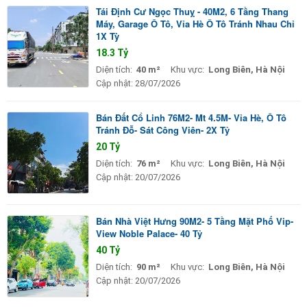
Tái Định Cư Ngọc Thuỵ - 40M2, 6 Tầng Thang
Máy, Garage Ô Tô, Vỉa Hè Ô Tô Tránh Nhau Chỉ
1X Tỳ
18.3 Tỷ
Diện tích:
40 m²
Khu vực:
Long Biên, Hà Nội
Cập nhật:
28/07/2026
Bán Đất Cổ Linh 76M2- Mt 4.5M- Vỉa Hè, Ô Tô
Tránh Đỗ- Sát Công Viên- 2X Tỷ
20 Tỷ
Diện tích:
76 m²
Khu vực:
Long Biên, Hà Nội
Cập nhật:
20/07/2026
Bán Nhà Việt Hưng 90M2- 5 Tầng Mặt Phố Vip-
View Noble Palace- 40 Tỷ
40 Tỷ
Diện tích:
90 m²
Khu vực:
Long Biên, Hà Nội
Cập nhật:
20/07/2026