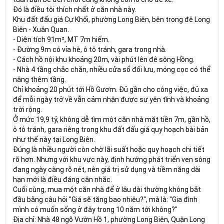
Đó là điều tôi thích nhất ở căn nhà này.
Khu đất đấu giá Cự Khối, phường Long Biên, bên trong đê Long
Biên - Xuân Quan.
- Diện tích 91m², MT 7m hiếm.
- Đường 9m có vỉa hè, ô tô tránh, gara trong nhà.
- Cách hồ nội khu khoảng 20m, vài phút lên đê sông Hồng.
- Nhà 4 tầng chắc chắn, nhiều cửa sổ đối lưu, móng cọc có thể
nâng thêm tầng.
Chỉ khoảng 20 phút tới Hồ Gươm. Đủ gần cho công việc, đủ xa
để mỗi ngày trở về vẫn cảm nhận được sự yên tĩnh và khoảng
trời rộng.
Ở mức 19,9 tỷ, không dễ tìm một căn nhà mặt tiền 7m, gần hồ,
ô tô tránh, gara riêng trong khu đất đấu giá quy hoạch bài bản
như thế này tại Long Biên.
Đúng là nhiều người còn chờ lãi suất hoặc quy hoạch chi tiết
rõ hơn. Nhưng với khu vực này, định hướng phát triển ven sông
đang ngày càng rõ nét, nên giá trị sử dụng và tiềm năng dài
hạn mới là điều đáng cân nhắc.
Cuối cùng, mua một căn nhà để ở lâu dài thường không bắt
đầu bằng câu hỏi "Giá sẽ tăng bao nhiêu?", mà là: "Gia đình
mình có muốn sống ở đây trong 10 năm tới không?"
Địa chỉ: Nhà 48 ngõ Vườn Hồ 1, phường Long Biên, Quận Long