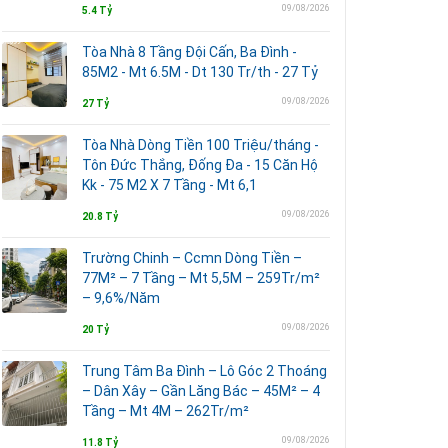
09/08/2026
5.4 Tỷ
Tòa Nhà 8 Tầng Đội Cấn, Ba Đình -
85M2 - Mt 6.5M - Dt 130 Tr/th - 27 Tỷ
09/08/2026
27 Tỷ
Tòa Nhà Dòng Tiền 100 Triệu/tháng -
Tôn Đức Thắng, Đống Đa - 15 Căn Hộ
Kk - 75 M2 X 7 Tầng - Mt 6,1
09/08/2026
20.8 Tỷ
Trường Chinh – Ccmn Dòng Tiền –
77M² – 7 Tầng – Mt 5,5M – 259Tr/m²
– 9,6%/Năm
09/08/2026
20 Tỷ
Trung Tâm Ba Đình – Lô Góc 2 Thoáng
– Dân Xây – Gần Lăng Bác – 45M² – 4
Tầng – Mt 4M – 262Tr/m²
09/08/2026
11.8 Tỷ