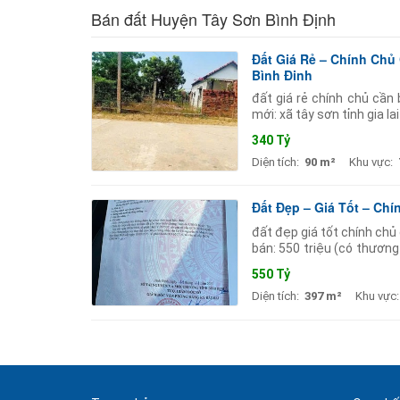
Bán đất Huyện Tây Sơn Bình Định
Đất Giá Rẻ – Chính Chủ
Bình Định
đất giá rẻ chính chủ cần 
mới: xã tây sơn tỉnh gia la
trí: lô đất bình nghi gần cầ
340 Tỷ
Diện tích:
90 m²
Khu vực:
Đất Đẹp – Giá Tốt – Chí
đất đẹp giá tốt chính chủ 
bán: 550 triệu (có thương 
thông thuận tiện đất rộng
550 Tỷ
Diện tích:
397 m²
Khu vực: