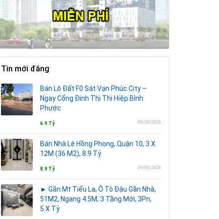
Tin mới đăng
Bán Lô Đất F0 Sát Vạn Phúc City –
Ngay Cổng Đinh Thị Thi Hiệp Bình
Phước
09/08/2026
6.9 Tỷ
Bán Nhà Lê Hồng Phong, Quận 10, 3 X
12M (36 M2), 8.9 Tỷ
09/08/2026
8.9 Tỷ
► Gần Mt Tiểu La, Ô Tô Đậu Gần Nhà,
51M2, Ngang 4.5M, 3 Tầng Mới, 3Pn,
5.X Tỷ