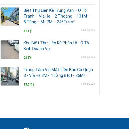
Biệt Thự Liền Kề Trung Văn – Ô Tô
Tránh – Vỉa Hè – 2 Thoáng – 131M² –
5 Tầng – Mt 7M – 245Tr/m²
09/08/2026
32 Tỷ
Khu Biệt Thự Liền Kě Phân Lô - Ô Tô -
Kinh Doanh Vp
09/08/2026
23 Tỷ
Trung Tâm Vip Mặt Tiền Bàn Cờ Quận
3 - Vỉa Hè 3M - 4 Tầng Btct - 36M²
09/08/2026
13.3 Tỷ