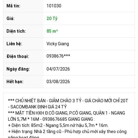
Mã tin:
101030
Giá:
20 Tỷ
Diện tích:
85 m²
Liên hệ:
Vicky Giang
0938676***
Điện thoại:
Ngày đăng:
04/07/2026
Hết hạn:
03/08/2026
*** CHỦ NHIỆT BÁN - GIẢM CHÀO 3 TỶ - GIÁ CHÀO MỚI CHỈ 20T
- SACOMBANK ĐỊNH GIÁ 24 TỶ
*** MẶT TIỀN HXH Đ.CÔ GIANG, P.CÔ GIANG, QUẬN 1 - NGANG
LỚN 5,7M * 16M - 0938676685 GIANG GIANG :
+ Diện tích: 85m2 - Ngang 5,5m nở hậu 5,7m * 16m.
+ Hiện trạng: Nhà 2 tầng cũ - Phù hợp chủ mới xây theo công
năng hoạt động.