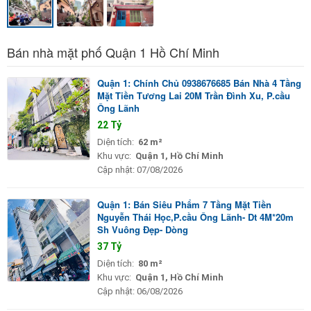
Bán nhà mặt phố Quận 1 Hồ Chí Minh
Quận 1: Chính Chủ 0938676685 Bán Nhà 4 Tầng
Mặt Tiền Tương Lai 20M Trần Đình Xu, P.cầu
Ông Lãnh
22 Tỷ
Diện tích:
62 m²
Khu vực:
Quận 1, Hồ Chí Minh
Cập nhật:
07/08/2026
Quận 1: Bán Siêu Phẩm 7 Tầng Mặt Tiền
Nguyễn Thái Học,P.cầu Ông Lãnh- Dt 4M*20m
Sh Vuông Đẹp- Dòng
37 Tỷ
Diện tích:
80 m²
Khu vực:
Quận 1, Hồ Chí Minh
Cập nhật:
06/08/2026