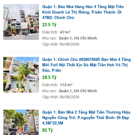
Quận 1: Bán Nhà Hàng Hàn 4 Tầng Mặt Tiền
Kinh Doanh Lê Thị Riêng, P.bến Thành- Dt
47M2- Chính Chủ
23.5 Tỷ
Diện tích:
47 m²
Khu vực:
Quận 1, Hồ Chí Minh
Cập nhật:
06/08/2026
Quận 1: Chính Chủ 0938676685 Bán Nhà 4 Tầng
Mới Full Nội Thất Xịn Sò Mặt Tiền Hxh Võ Thị
Sáu, P.tân
28.5 Tỷ
Diện tích:
113 m²
Khu vực:
Quận 1, Hồ Chí Minh
Cập nhật:
06/08/2026
Quận 1: Bán Nhà 2 Tầng Mặt Tiền Thương Hiệu
Nguyễn Công Trứ, P.nguyễn Thái Bình- Dt Đẹp
4,5M*22,5M
82 Tỷ