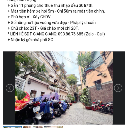
+ Sẵn 11 phòng cho thuê thu nhập đều 30tr/th.
+ Mặt tiền hẻm xe hơi 5m - Chỉ 50m ra mặt tiền chính.
+ Phù hợp ở - Xây CHDV.
+ Sổ hồng nở hậu vuông vức đẹp - Pháp lý chuẩn.
+ Chủ chào: 23T - Giá chào mới chỉ 20T.
* LIÊN HỆ SDT GIANG GIANG: 093.86.76.685 (Zalo - Call)
+ Nhận ký gửi nhà phố SG.