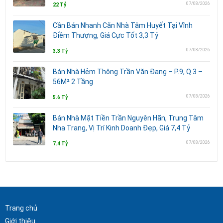
07/08/2026
22 Tỷ
Cần Bán Nhanh Căn Nhà Tâm Huyết Tại Vĩnh
Điềm Thượng, Giá Cực Tốt 3,3 Tỷ
07/08/2026
3.3 Tỷ
Bán Nhà Hẻm Thông Trần Văn Đang – P.9, Q.3 –
56M² 2 Tầng
07/08/2026
5.6 Tỷ
Bán Nhà Mặt Tiền Trần Nguyên Hãn, Trung Tâm
Nha Trang, Vị Trí Kinh Doanh Đẹp, Giá 7,4 Tỷ
07/08/2026
7.4 Tỷ
Trang chủ
Giới thiệu