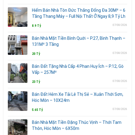
Hiếm Bán Nhà Tôn Đức Thắng Đống Đa 30M² – 6
Tầng Thang Máy – Full Nội Thất Ở Ngay 8,9 Tỷ Lh
07/08/2026
8.9 Tỷ
Bán Nhà Mặt Tiền Bình Quới – P.27, Bình Thạnh –
131M² 3 Tầng
07/08/2026
20 Tỷ
Bán Đất Tặng Nhà Cấp 4 Phan Huy Ích – P.12, Gò
Vấp – 257M²
07/08/2026
23 Tỷ
Bán Đất Hẻm Xe Tải Lê Thị Sẻ – Xuân Thới Sơn,
Hóc Môn – 10X24m
07/08/2026
5.65 Tỷ
Bán Nhà Mặt Tiền Đặng Thúc Vịnh – Thới Tam
Thôn, Hóc Môn – 6X50m